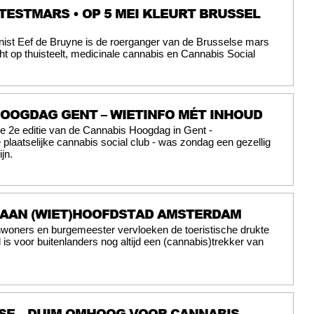
TESTMARS • OP 5 MEI KLEURT BRUSSEL
ist Eef de Bruyne is de roerganger van de Brusselse mars
ht op thuisteelt, medicinale cannabis en Cannabis Social
HOOGDAG GENT – WIETINFO MÉT INHOUD
e 2e editie van de Cannabis Hoogdag in Gent -
plaatselijke cannabis social club - was zondag een gezellig
jn.
 AAN (WIET)HOOFDSTAD AMSTERDAM
nwoners en burgemeester vervloeken de toeristische drukte
is voor buitenlanders nog altijd een (cannabis)trekker van
SE – DUIM OMHOOG VOOR CANNABIS