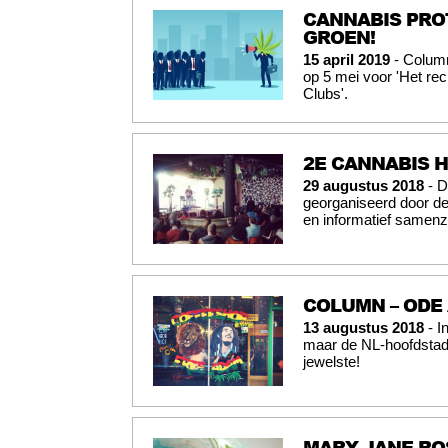
CANNABIS PRO
GROEN!
15 april 2019
- Column
op 5 mei voor 'Het rec
Clubs'.
2E CANNABIS 
29 augustus 2018
- D
georganiseerd door de 
en informatief samenzi
COLUMN – ODE
13 augustus 2018
- I
maar de NL-hoofdstad 
jewelste!
MARY JANE RO