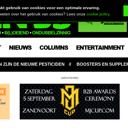
t gebruik van cookies voor een optimale ervaring.
 weten over het gebruik van cookies? Lees onze
cookie policy
.
T
NIEUWS
COLUMNS
ENTERTAINMENT
TICIDEN
BOOSTERS EN SUPPLEMENTEN: NOODZAKELIJ
(advertentie)
l club ‘Mambo’ vierde jaar juridische strijd in
 – cannabis social club in bloei