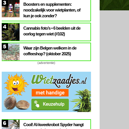
3
Boosters en supplementen:
noodzakelijk voor wietplanten, of
kun je ook zonder?
4
Cannabis foto’s • 6 beelden uit de
oorlog tegen wiet (#102)
5
Waar zijn Belgen welkom in de
coffeeshop? (oktober 2025)
(advertentie)
6
Cool! AI-kweekrobot Spyder hangt