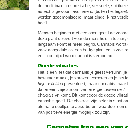
de medicinale, cosmetische, seksuele, spirituel
aspect is gewoon fascinerend (buiten het legale).
worden gedemoniseerd, maar eindelijk het verdien
heeft.
Mensen beginnen met een open geest de voorde
deze plant oplevert voor de mensheid in te zien,
langzaam komt er meer begrip. Cannabis wordt
vaak aangeduid als een heilige plant en in veel re
en in de bijbel word cannabis vernoemd.
Goede vibraties
Het is een feit dat cannabis je geest verruimt, je
bewuster maakt, je smaken verbetert en je het l
high definition
presenteert, maar cannabis maakt
dat er een vrije stroom van energie tussen de 7
chakra’s vrijkomt. Dit komt door de goede vibrati
cannabis geeft. De chakra’s zijn beter in staat o
atomaire deeltjes te absorberen, waardoor een 
van positieve energie mogelijk zou zijn.
Cannabis kan een van 