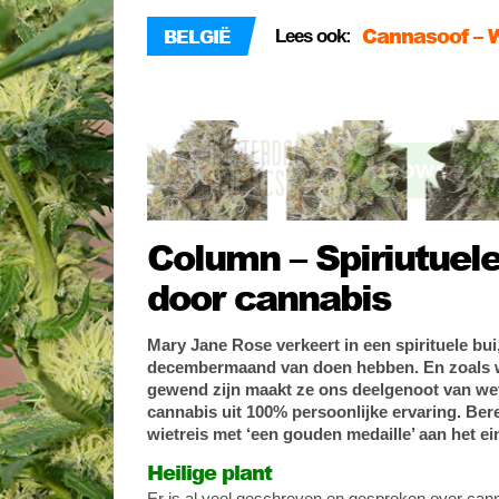
Cannasoof – W
BELGIË
Lees ook:
Cannabis socia
Trekt Uw Plant
Column – Spiriutuel
door cannabis
Mary Jane Rose verkeert in een spirituele bui,
decembermaand van doen hebben. En zoals 
gewend zijn maakt ze ons deelgenoot van w
cannabis uit 100% persoonlijke ervaring. Bere
wietreis met ‘een gouden medaille’ aan het e
Heilige plant
Er is al veel geschreven en gesproken over cann