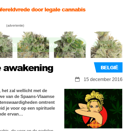
ereldvrede door legale cannabis
l club ‘Mambo’ vierde jaar juridische strijd in
(advertentie)
 – cannabis social club in bloei
e awakening
BELGIË
15 december 2016
 het zal wellicht met de
we van de Spaans-Vlaamse
etenswaardigheden omtrent
id je voor op een spirituele
inde ervan…
abis, de voor en de nadelen,