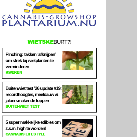
WIETSKE
BURT?!
Pinching: takken ‘afknijpen’
om strek bij wietplanten te
verminderen
KWEKEN
Buitenwiet test ’26 update #19:
recordhoogtes, meeldauw &
jaloersmakende toppen
BUITENWIET TEST
5 super makkelijke edibles om
z.s.m. high te worden!
CANNABIS LIFESTYLE