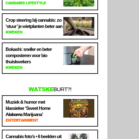
CANNABIS LIFESTYLE
Crop steering bij cannabis: zo
‘stuur’ je wietplanten beter aan
KWEKEN
Bokashi: sneller en beter
composteren voor bio
thuiskwekers
KWEKEN
WATSKE
BURT?!
Muziek & humor met
klassieker ‘Sweet Home
Alabama
Marijuana’
ENTERTAINMENT
Cannabis foto’s • 6 beelden uit