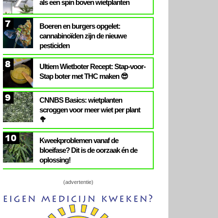
als een spin boven wietplanten
7
Boeren en burgers opgelet:
cannabinoïden zijn de nieuwe
pesticiden
8
Ultiem Wietboter Recept: Stap-voor-
Stap boter met THC maken 😎
9
CNNBS Basics: wietplanten
scroggen voor meer wiet per plant
🥦
10
Kweekproblemen vanaf de
bloeifase? Dit is de oorzaak én de
oplossing!
(advertentie)