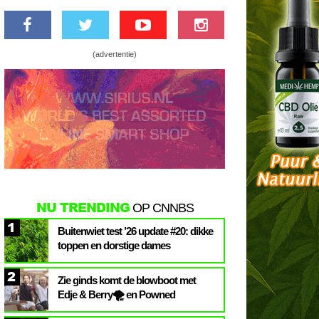
(advertentie)
NU TRENDING
OP CNNBS
1
Buitenwiet test ’26 update #20: dikke
toppen en dorstige dames
2
Zie ginds komt de blowboot met
Edje & Berry🌪️ en Powned