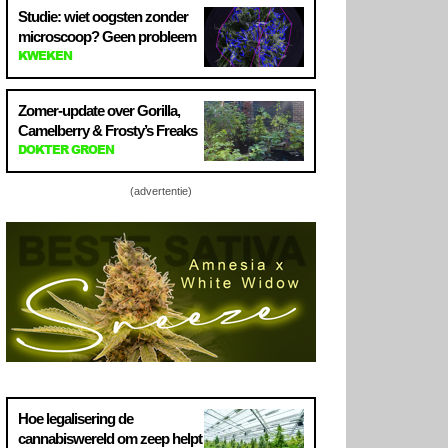
Studie: wiet oogsten zonder
microscoop? Geen probleem
KWEKEN
Zomer-update over Gorilla,
Camelberry & Frosty’s Freaks
DOKTER GROEN
(advertentie)
Hoe legalisering de
cannabiswereld om zeep helpt