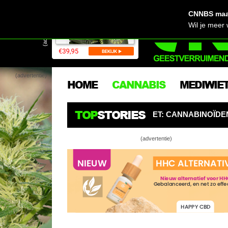
CNNBS maak
(advertentie)
Wil je meer
(advertentie)
HOME
CANNABIS
MEDIWIE
TOP
STORIES
BURGERS OPGELET: CANNABINOÏDEN ZIJN DE NIEUWE PES
(advertentie)
Cannabis socia
Trekt Uw Plant