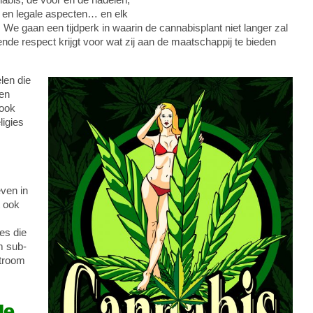
e en legale aspecten… en elk
 We gaan een tijdperk in waarin de cannabisplant niet langer zal
de respect krijgt voor wat zij aan de maatschappij te bieden
len die
 en
 ook
ligies
even in
 ook
es die
m sub-
stroom
de