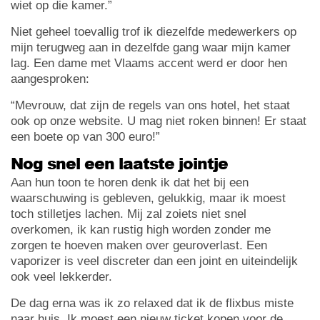
wiet op die kamer.”
Niet geheel toevallig trof ik diezelfde medewerkers op
mijn terugweg aan in dezelfde gang waar mijn kamer
lag. Een dame met Vlaams accent werd er door hen
aangesproken:
“Mevrouw, dat zijn de regels van ons hotel, het staat
ook op onze website. U mag niet roken binnen! Er staat
een boete op van 300 euro!”
Nog snel een laatste jointje
Aan hun toon te horen denk ik dat het bij een
waarschuwing is gebleven, gelukkig, maar ik moest
toch stilletjes lachen. Mij zal zoiets niet snel
overkomen, ik kan rustig high worden zonder me
zorgen te hoeven maken over geuroverlast. Een
vaporizer is veel discreter dan een joint en uiteindelijk
ook veel lekkerder.
De dag erna was ik zo relaxed dat ik de flixbus miste
naar huis. Ik moest een nieuw ticket kopen voor de