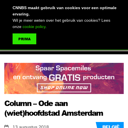
(advertentie)
CNNBS maakt gebruik van cookies voor een optimale
ervaring.
Wil je meer weten over het gebruik van cookies? Lees
onze
cookie policy
.
MENU
PRIMA
ZOEKEN
Column – Ode aan
(wiet)hoofdstad Amsterdam
BELGIË
13 augustus 2018