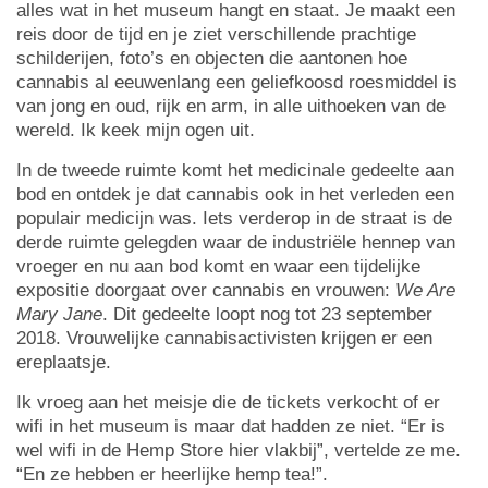
alles wat in het museum hangt en staat. Je maakt een
reis door de tijd en je ziet verschillende prachtige
schilderijen, foto’s en objecten die aantonen hoe
cannabis al eeuwenlang een geliefkoosd roesmiddel is
van jong en oud, rijk en arm, in alle uithoeken van de
wereld. Ik keek mijn ogen uit.
In de tweede ruimte komt het medicinale gedeelte aan
bod en ontdek je dat cannabis ook in het verleden een
populair medicijn was. Iets verderop in de straat is de
derde ruimte gelegden waar de industriële hennep van
vroeger en nu aan bod komt en waar een tijdelijke
expositie doorgaat over cannabis en vrouwen:
We Are
Mary Jane
. Dit gedeelte loopt nog tot 23 september
2018. Vrouwelijke cannabisactivisten krijgen er een
ereplaatsje.
Ik vroeg aan het meisje die de tickets verkocht of er
wifi in het museum is maar dat hadden ze niet. “Er is
wel wifi in de Hemp Store hier vlakbij”, vertelde ze me.
“En ze hebben er heerlijke hemp tea!”.