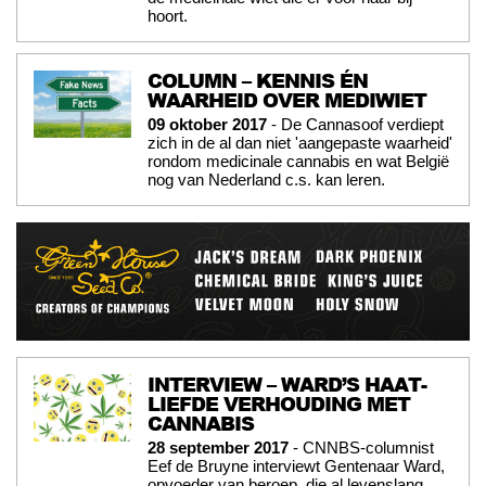
hoort.
COLUMN – KENNIS ÉN
WAARHEID OVER MEDIWIET
09 oktober 2017
- De Cannasoof verdiept
zich in de al dan niet 'aangepaste waarheid'
rondom medicinale cannabis en wat België
nog van Nederland c.s. kan leren.
INTERVIEW – WARD’S HAAT-
LIEFDE VERHOUDING MET
CANNABIS
28 september 2017
- CNNBS-columnist
Eef de Bruyne interviewt Gentenaar Ward,
opvoeder van beroep, die al levenslang