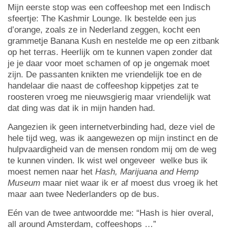
Mijn eerste stop was een coffeeshop met een Indisch
sfeertje: The Kashmir Lounge. Ik bestelde een jus
d’orange, zoals ze in Nederland zeggen, kocht een
grammetje Banana Kush en nestelde me op een zitbank
op het terras. Heerlijk om te kunnen vapen zonder dat
je je daar voor moet schamen of op je ongemak moet
zijn. De passanten knikten me vriendelijk toe en de
handelaar die naast de coffeeshop kippetjes zat te
roosteren vroeg me nieuwsgierig maar vriendelijk wat
dat ding was dat ik in mijn handen had.
Aangezien ik geen internetverbinding had, deze viel de
hele tijd weg, was ik aangewezen op mijn instinct en de
hulpvaardigheid van de mensen rondom mij om de weg
te kunnen vinden. Ik wist wel ongeveer welke bus ik
moest nemen naar het
Hash, Marijuana and Hemp
Museum
maar niet waar ik er af moest dus vroeg ik het
maar aan twee Nederlanders op de bus.
Eén van de twee antwoordde me: “Hash is hier overal,
all around Amsterdam, coffeeshops …”