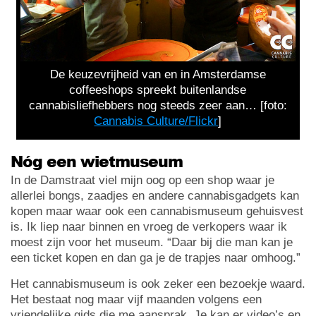
De keuzevrijheid van en in Amsterdamse
coffeeshops spreekt buitenlandse
cannabisliefhebbers nog steeds zeer aan… [foto:
Cannabis Culture/Flickr
]
Nóg een wietmuseum
In de Damstraat viel mijn oog op een shop waar je
allerlei bongs, zaadjes en andere cannabisgadgets kan
kopen maar waar ook een cannabismuseum gehuisvest
is. Ik liep naar binnen en vroeg de verkopers waar ik
moest zijn voor het museum. “Daar bij die man kan je
een ticket kopen en dan ga je de trapjes naar omhoog.”
Het cannabismuseum is ook zeker een bezoekje waard.
Het bestaat nog maar vijf maanden volgens een
vriendelijke gids die me aansprak. Je kan er video’s en