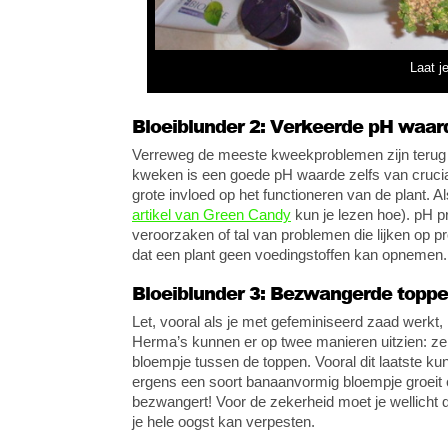
Laat j
Bloeiblunder 2: Verkeerde pH waar
Verreweg de meeste kweekproblemen zijn terug t
kweken is een goede pH waarde zelfs van cruciaa
grote invloed op het functioneren van de plant. A
artikel van Green Candy
kun je lezen hoe). pH p
veroorzaken of tal van problemen die lijken op 
dat een plant geen voedingstoffen kan opnemen.
Bloeiblunder 3: Bezwangerde topp
Let, vooral als je met gefeminiseerd zaad werkt, 
Herma’s kunnen er op twee manieren uitzien: ze
bloempje tussen de toppen. Vooral dit laatste kun
ergens een soort banaanvormig bloempje groeit e
bezwangert! Voor de zekerheid moet je wellicht 
je hele oogst kan verpesten.