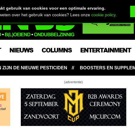
t gebruik van cookies voor een optimale ervaring.
 weten over het gebruik van cookies? Lees onze
cookie policy
.
T
NIEUWS
COLUMNS
ENTERTAINMENT
CIDEN
BOOSTERS EN SUPPLEMENTEN: NOODZAKELIJK
(advertentie)
tekkenland?
abis zaden ontkiemen