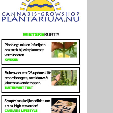
WIETSKE
BURT?!
Pinching: takken ‘afknijpen’
om strek bij wietplanten te
verminderen
KWEKEN
Buitenwiet test ’26 update #19:
recordhoogtes, meeldauw &
jaloersmakende toppen
BUITENWIET TEST
5 super makkelijke edibles om
z.s.m. high te worden!
CANNABIS LIFESTYLE