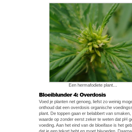
Een hermafodiete plant…
Bloeiblunder 4: Overdosis
Voed je planten net genoeg, liefst zo weinig moge
onthoud dat een overdosis organische voedingsst
plant. De toppen gaan er belabbert van smaken, vo
waarde op zonder eerst zeker te weten dat pH g
voeding. Aan het eind van de bloeifase is het geb
dat je een tekort hebt en moet bijvoeden. Daarnaa