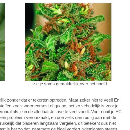
…zie je soms gemakkelijk over het hoofd.
lijk zonder dat er tekorten optreden. Maar zeker niet te veel! En
offen zoals wormenmest of guano, net zo schadelijk is voor je
oral als je in de allerlaatste fase te veel voedt. Voer nooit je EC
een probleem veroorzaakt, en doe zelfs dan rustig aan met de
ruikelijk dat bladeren langzaam vergelen, dit betekent dus niet
st is het zo dat, naarmate de bloei vordert, wietplanten steeds