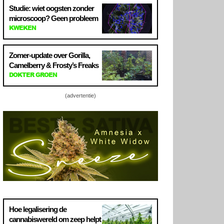
Studie: wiet oogsten zonder
microscoop? Geen probleem
KWEKEN
Zomer-update over Gorilla,
Camelberry & Frosty’s Freaks
DOKTER GROEN
(advertentie)
Hoe legalisering de
cannabiswereld om zeep helpt