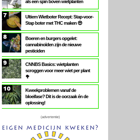
als een spin boven wietplanten
7
Ultiem Wietboter Recept: Stap-voor-
Stap boter met THC maken 😎
8
Boeren en burgers opgelet:
cannabinoïden zijn de nieuwe
pesticiden
9
CNNBS Basics: wietplanten
scroggen voor meer wiet per plant
🥦
10
Kweekproblemen vanaf de
bloeifase? Dit is de oorzaak én de
oplossing!
(advertentie)