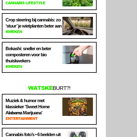
CANNABIS LIFESTYLE
Crop steering bij cannabis: zo
‘stuur’ je wietplanten beter aan
KWEKEN
Bokashi: sneller en beter
composteren voor bio
thuiskwekers
KWEKEN
WATSKE
BURT?!
Muziek & humor met
klassieker ‘Sweet Home
Alabama
Marijuana’
ENTERTAINMENT
Cannabis foto’s • 6 beelden uit