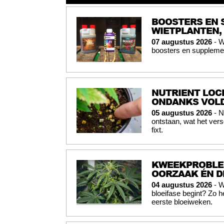
BOOSTERS EN 
WIETPLANTEN,
07 augustus 2026
- W
boosters en supplemen
NUTRIENT LOC
ONDANKS VOL
05 augustus 2026
- N
ontstaan, wat het vers
fixt.
KWEEKPROBLEM
OORZAAK ÉN D
04 augustus 2026
- W
bloeifase begint? Zo 
eerste bloeiweken.