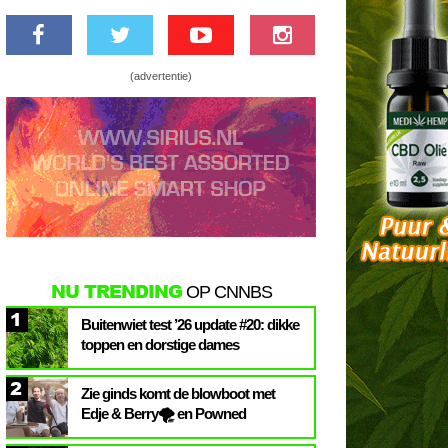
(advertentie)
NU TRENDING
OP CNNBS
1
Buitenwiet test ’26 update #20: dikke
toppen en dorstige dames
2
Zie ginds komt de blowboot met
Edje & Berry🌪️ en Powned