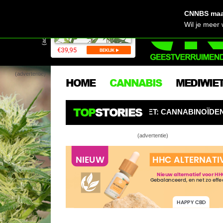
CNNBS maak
(advertentie)
Wil je meer
(advertentie)
HOME
CANNABIS
MEDIWIE
TOP
STORIES
RGERS OPGELET: CANNABINOÏDEN ZIJN DE NIEUWE PESTI
(advertentie)
Nederland s
Video: Cann