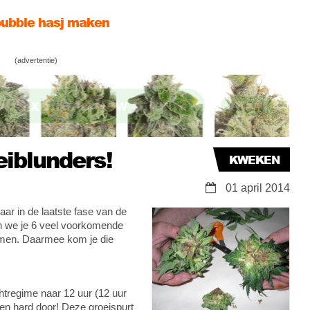
 bubble hasj maken
tekkenland?
(advertentie)
abis zaden ontkiemen
iblunders!
KWEKEN
01 april 2014
ar in de laatste fase van de
en we je 6 veel voorkomende
komen. Daarmee kom je die
htregime naar 12 uur (12 uur
ten hard door! Deze groeispurt