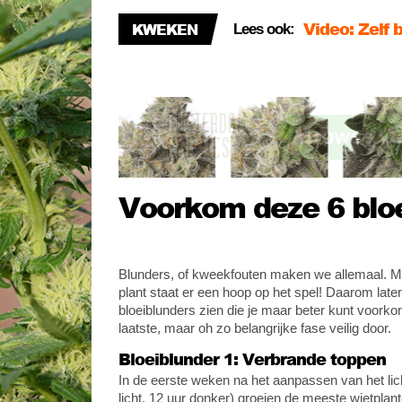
Video: Zelf
KWEKEN
Lees ook:
Nederland s
Video: Cann
Voorkom deze 6 bloe
Blunders, of kweekfouten maken we allemaal. Ma
plant staat er een hoop op het spel! Daarom lat
bloeiblunders zien die je maar beter kunt voor
laatste, maar oh zo belangrijke fase veilig door.
Bloeiblunder 1: Verbrande toppen
In de eerste weken na het aanpassen van het lic
licht, 12 uur donker) groeien de meeste wietplan