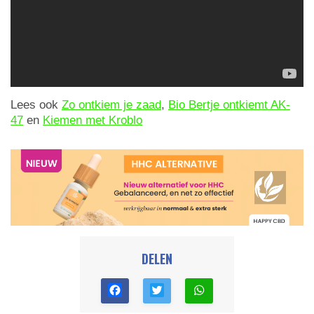
Lees ook
Zo ontkiem je zaad
,
Bio Bertje ontkiemt AK-
47
en
Kiemen met Kroblo
DELEN