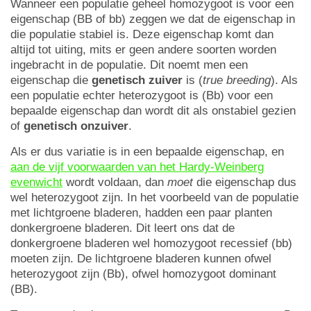
Wanneer een populatie geheel homozygoot is voor een
eigenschap (BB of bb) zeggen we dat de eigenschap in
die populatie stabiel is. Deze eigenschap komt dan
altijd tot uiting, mits er geen andere soorten worden
ingebracht in de populatie. Dit noemt men een
eigenschap die
genetisch zuiver
is (
true breeding
). Als
een populatie echter heterozygoot is (Bb) voor een
bepaalde eigenschap dan wordt dit als onstabiel gezien
of
genetisch onzuiver
.
Als er dus variatie is in een bepaalde eigenschap, en
aan de vijf voorwaarden van het Hardy-Weinberg
evenwicht
wordt voldaan, dan
moet
die eigenschap dus
wel heterozygoot zijn. In het voorbeeld van de populatie
met lichtgroene bladeren, hadden een paar planten
donkergroene bladeren. Dit leert ons dat de
donkergroene bladeren wel homozygoot recessief (bb)
moeten zijn. De lichtgroene bladeren kunnen ofwel
heterozygoot zijn (Bb), ofwel homozygoot dominant
(BB).