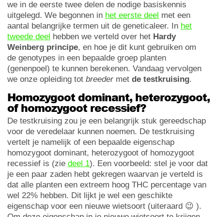
we in de eerste twee delen de nodige basiskennis
uitgelegd. We begonnen in
het eerste deel
met een
aantal belangrijke termen uit de geneticaleer. In
het
tweede deel
hebben we verteld over het
Hardy
Weinberg principe
, en hoe je dit kunt gebruiken om
de genotypes in een bepaalde groep planten
(genenpoel) te kunnen berekenen. Vandaag vervolgen
we onze opleiding tot
breeder
met
de testkruising
.
Homozygoot dominant, heterozygoot,
of homozygoot recessief?
De testkruising zou je een belangrijk stuk gereedschap
voor de veredelaar kunnen noemen. De testkruising
vertelt je namelijk of een bepaalde eigenschap
homozygoot dominant, heterozygoot of homozygoot
recessief is (zie
deel 1
). Een voorbeeld: stel je voor dat
je een paar zaden hebt gekregen waarvan je verteld is
dat alle planten een extreem hoog THC percentage van
wel 22% hebben. Dit lijkt je wel een geschikte
eigenschap voor een nieuwe wietsoort (uiteraard 😉 ).
Om deze eigenschap in je nieuwe wietsoort te krijgen,