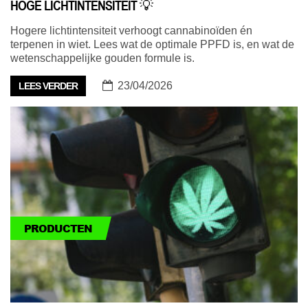
HOGE LICHTINTENSITEIT 💡
Hogere lichtintensiteit verhoogt cannabinoïden én
terpenen in wiet. Lees wat de optimale PPFD is, en wat de
wetenschappelijke gouden formule is.
23/04/2026
LEES VERDER
PRODUCTEN