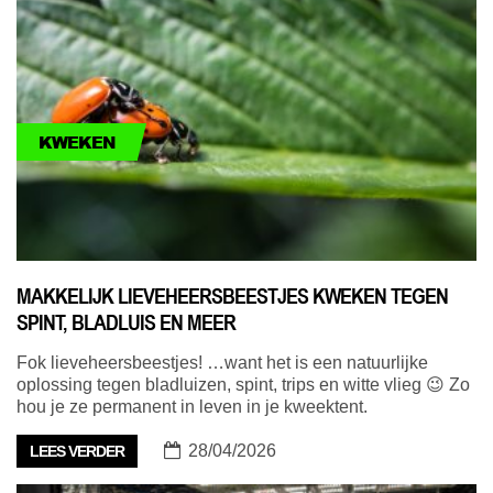
KWEKEN
MAKKELIJK LIEVEHEERSBEESTJES KWEKEN TEGEN
SPINT, BLADLUIS EN MEER
Fok lieveheersbeestjes! …want het is een natuurlijke
oplossing tegen bladluizen, spint, trips en witte vlieg 😉 Zo
hou je ze permanent in leven in je kweektent.
28/04/2026
LEES VERDER