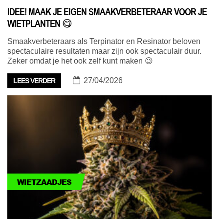
IDEE! MAAK JE EIGEN SMAAKVERBETERAAR VOOR JE
WIETPLANTEN 😋
Smaakverbeteraars als Terpinator en Resinator beloven
spectaculaire resultaten maar zijn ook spectaculair duur.
Zeker omdat je het ook zelf kunt maken 😉
27/04/2026
LEES VERDER
WIETZAADJES