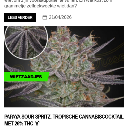
wiet om zijn vooraadpotten te vullen. En wat kost zo’n
grammetje zelfgekweekte wiet dan?
21/04/2026
LEES VERDER
WIETZAADJES
PAPAYA SOUR SPRITZ: TROPISCHE CANNABISCOCKTAIL
MET 26% THC 🍹