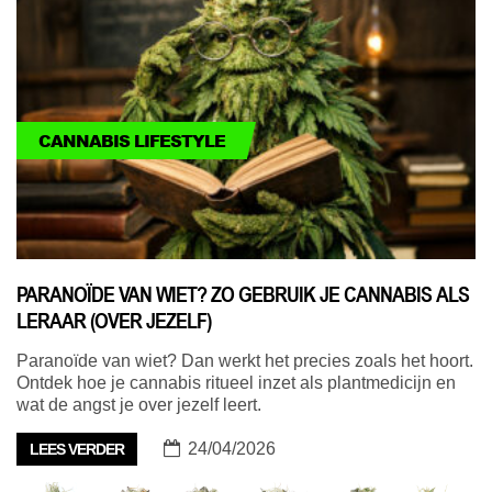
CANNABIS LIFESTYLE
PARANOÏDE VAN WIET? ZO GEBRUIK JE CANNABIS ALS
LERAAR (OVER JEZELF)
Paranoïde van wiet? Dan werkt het precies zoals het hoort.
Ontdek hoe je cannabis ritueel inzet als plantmedicijn en
wat de angst je over jezelf leert.
24/04/2026
LEES VERDER