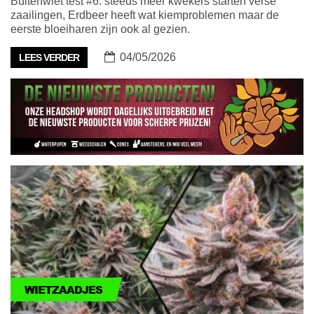
Buitenwiet test #6: steeds meer kwekers starten verse
zaailingen, Erdbeer heeft wat kiemproblemen maar de
eerste bloeiharen zijn ook al gezien.
04/05/2026
LEES VERDER
WIETZAADJES