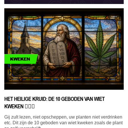
KWEKEN
HET HEILIGE KRUID: DE 10 GEBODEN VAN WIET
KWEKEN 🧔🏻‍♂️
Gij zult lezen, niet opscheppen, uw planten niet verdrinken
etc. Dit zijn de 10 geboden van wiet kweken zoals de plant