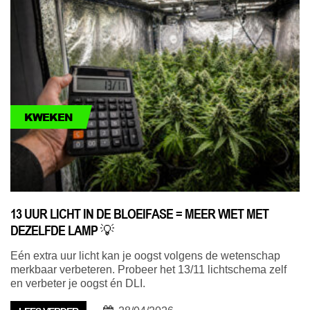
KWEKEN
13 UUR LICHT IN DE BLOEIFASE = MEER WIET MET
DEZELFDE LAMP 💡
Eén extra uur licht kan je oogst volgens de wetenschap
merkbaar verbeteren. Probeer het 13/11 lichtschema zelf
en verbeter je oogst én DLI.