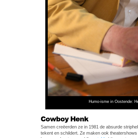
Humo-isme in Oostende: He
Cowboy Henk
Samen creëerden ze in 1981 de absurde striphe
tekent en schildert. Ze maken ook theatershows e