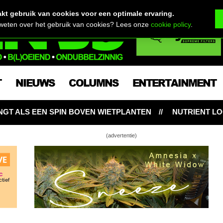
t gebruik van cookies voor een optimale ervaring.
 weten over het gebruik van cookies? Lees onze
cookie policy
.
T
NIEUWS
COLUMNS
ENTERTAINMENT
ANTEN
NUTRIENT LOCKOUT: HONGERIGE WIETPLANTE
(advertentie)
 willen Nederhasj én fair trade buitenlandse
!
tste week import hasj wietexperiment – VOC
erhasj posters verstuurd
dogenloos vergeten: een van de vele