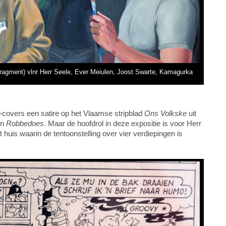
fragment) vlnr Herr Seele, Ever Meiulen, Joost Swarte, Kamagurka
covers een satire op het Vlaamse stripblad
Ons Volkske
uit
n
Robbedoes
. Maar de hoofdrol in deze expositie is voor Herr
et huis waarin de tentoonstelling over vier verdiepingen is