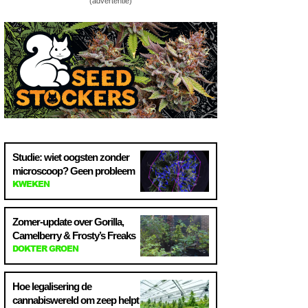
(advertentie)
Studie: wiet oogsten zonder
microscoop? Geen probleem
KWEKEN
Zomer-update over Gorilla,
Camelberry & Frosty’s Freaks
DOKTER GROEN
Hoe legalisering de
cannabiswereld om zeep helpt