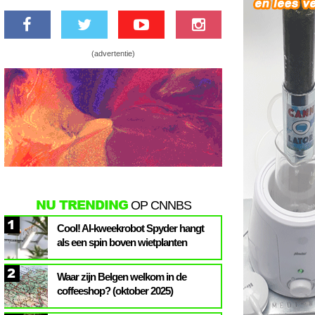
(advertentie)
NU TRENDING
OP CNNBS
1
Cool! AI-kweekrobot Spyder hangt
als een spin boven wietplanten
2
Waar zijn Belgen welkom in de
coffeeshop? (oktober 2025)