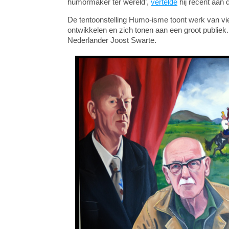
humormaker ter wereld’,
vertelde
hij recent aa
De tentoonstelling Humo-isme toont werk van vie
ontwikkelen en zich tonen aan een groot publie
Nederlander Joost Swarte.