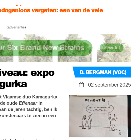
rdelen van cannabis
 willen Nederhasj én fair trade buitenlandse
!
tste week import hasj wietexperiment – VOC
(advertentie)
erhasj posters verstuurd
iveau: expo
D. BERGMAN (VOC)
gurka
02 september 2025
het Vlaamse duo Kamagurka
n de oude
Effenaar
in
an de jaren tachtig, ben ik
 kunstenaars te zien in een