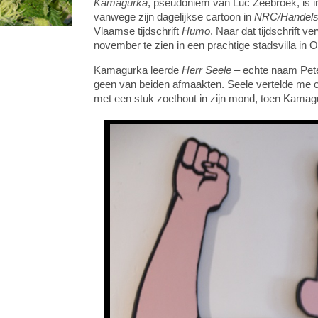
Kamagurka
, pseudoniem van Luc Zeebroek, is i
vanwege zijn dagelijkse cartoon in
NRC/Handels
Vlaamse tijdschrift
Humo
. Naar dat tijdschrift v
november te zien in een prachtige stadsvilla in 
Kamagurka leerde
Herr Seele
– echte naam Pete
geen van beiden afmaakten. Seele vertelde me oo
met een stuk zoethout in zijn mond, toen Kama