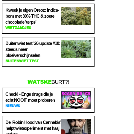
Kweek je eigen Oreoz: indica-
bom met 30% THC & zoete
chocolade ’terps’
WIETZAADJES
Buitenwiet test ’26 update #18:
steeds meer
bloeiverschijnselen
BUITENWIET TEST
WATSKE
BURT?!
Check! • Enge drugs die je
echt NOOIT moet proberen
NIEUWS
De ‘Robin Hood van Cannabis’
helpt wietexperiment met hasj