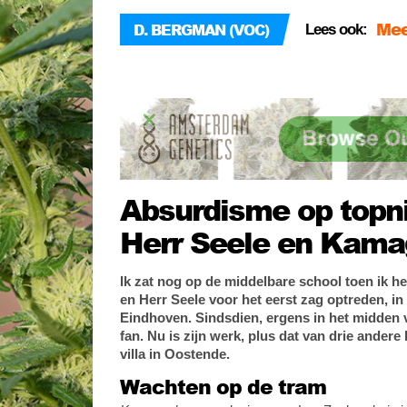
voo
Wij
D. BERGMAN (VOC)
Lees ook:
hasj
Laa
Ned
Absurdisme op topn
Herr Seele en Kama
Ik zat nog op de middelbare school toen ik 
en Herr Seele voor het eerst zag optreden, i
Eindhoven. Sindsdien, ergens in het midden v
fan. Nu is zijn werk, plus dat van drie andere
villa in Oostende.
Wachten op de tram