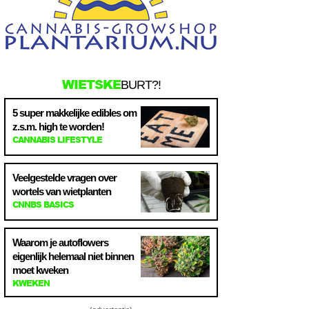
WIETSKE
BURT?!
5 super makkelijke edibles om
z.s.m. high te worden!
CANNABIS LIFESTYLE
Veelgestelde vragen over
wortels van wietplanten
CNNBS BASICS
Waarom je autoflowers
eigenlijk helemaal niet binnen
moet kweken
KWEKEN