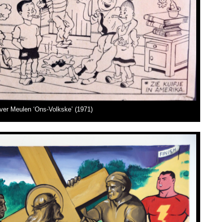
er Meulen ‘Ons-Volkske’ (1971)