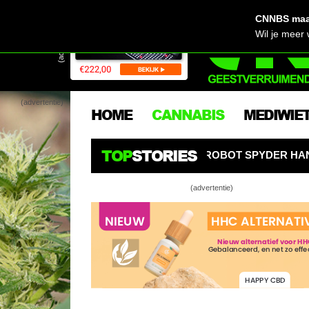
CNNBS maak
(advertentie)
Wil je meer
(advertentie)
HOME
CANNABIS
MEDIWIE
TOP
STORIES
WEEKROBOT SPYDER HANGT ALS EEN SPIN BOVEN WIETPL
(advertentie)
Wij
hasj
Laa
Ned
Mee