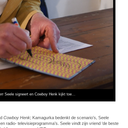
rr Seele signeert en Cowboy Henk kijkt toe…
ld
Cowboy Henk
; Kamagurka bedenkt de scenario’s, Seele
n radio- televisieprogramma’s. Seele vindt zijn vriend ‘de beste