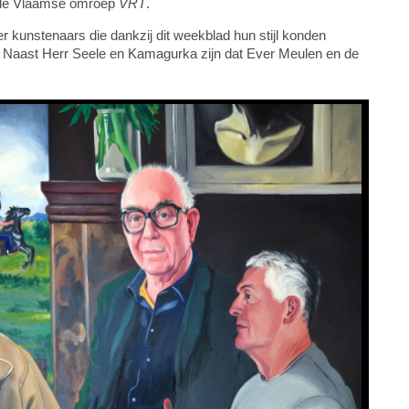
n de Vlaamse omroep
VRT
.
r kunstenaars die dankzij dit weekblad hun stijl konden
k. Naast Herr Seele en Kamagurka zijn dat Ever Meulen en de