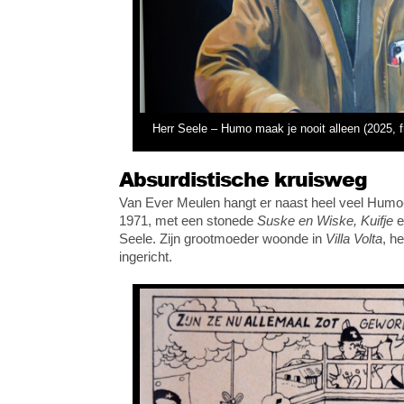
Herr Seele – Humo maak je nooit alleen (2025, 
Absurdistische kruisweg
Van Ever Meulen hangt er naast heel veel Humo-
1971, met een stonede
Suske en Wiske, Kuifje
e
Seele. Zijn grootmoeder woonde in
Villa Volta
, h
ingericht.