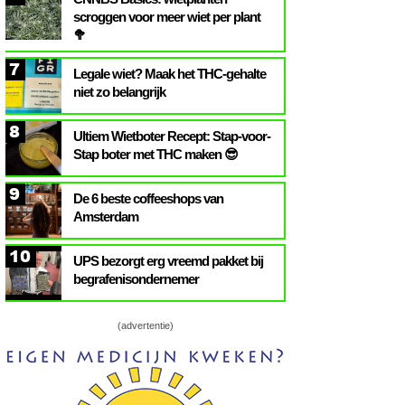
scroggen voor meer wiet per plant
🥦
7
Legale wiet? Maak het THC-gehalte
niet zo belangrijk
8
Ultiem Wietboter Recept: Stap-voor-
Stap boter met THC maken 😎
9
De 6 beste coffeeshops van
Amsterdam
10
UPS bezorgt erg vreemd pakket bij
begrafenisondernemer
(advertentie)