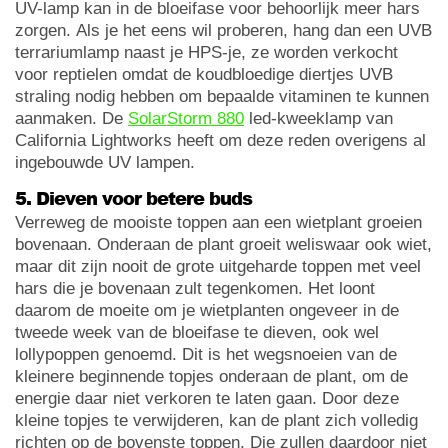
UV-lamp kan in de bloeifase voor behoorlijk meer hars
zorgen. Als je het eens wil proberen, hang dan een UVB
terrariumlamp naast je HPS-je, ze worden verkocht
voor reptielen omdat de koudbloedige diertjes UVB
straling nodig hebben om bepaalde vitaminen te kunnen
aanmaken. De
SolarStorm 880
led-kweeklamp van
California Lightworks heeft om deze reden overigens al
ingebouwde UV lampen.
5. Dieven voor betere buds
Verreweg de mooiste toppen aan een wietplant groeien
bovenaan. Onderaan de plant groeit weliswaar ook wiet,
maar dit zijn nooit de grote uitgeharde toppen met veel
hars die je bovenaan zult tegenkomen. Het loont
daarom de moeite om je wietplanten ongeveer in de
tweede week van de bloeifase te dieven, ook wel
lollypoppen genoemd. Dit is het wegsnoeien van de
kleinere beginnende topjes onderaan de plant, om de
energie daar niet verkoren te laten gaan. Door deze
kleine topjes te verwijderen, kan de plant zich volledig
richten op de bovenste toppen. Die zullen daardoor niet