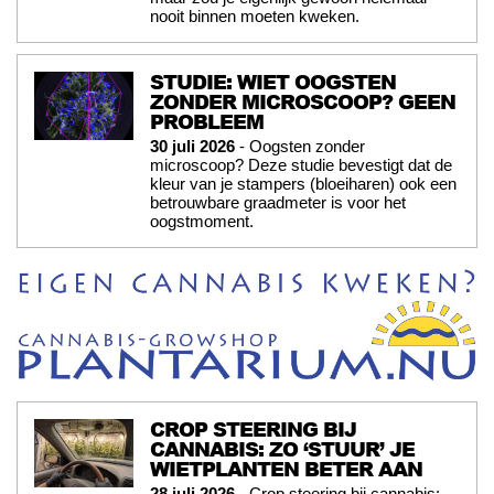
nooit binnen moeten kweken.
STUDIE: WIET OOGSTEN
ZONDER MICROSCOOP? GEEN
PROBLEEM
30 juli 2026
- Oogsten zonder
microscoop? Deze studie bevestigt dat de
kleur van je stampers (bloeiharen) ook een
betrouwbare graadmeter is voor het
oogstmoment.
CROP STEERING BIJ
CANNABIS: ZO ‘STUUR’ JE
WIETPLANTEN BETER AAN
28 juli 2026
- Crop steering bij cannabis: