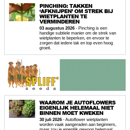
PINCHING: TAKKEN
‘AFKNIJPEN’ OM STREK BIJ
WIETPLANTEN TE
VERMINDEREN
03 augustus 2026
- Pinching is een
handige subtiele manier om de strek van
wietplanten te beperken, en ervoor te
zorgen dat iedere tak en top even hoog
groeit.
WAAROM JE AUTOFLOWERS
EIGENLIJK HELEMAAL NIET
BINNEN MOET KWEKEN
30 juli 2026
- Autoflower wietplanten
worden vaak aangeraden aan beginners,
maar zou je eigenlijk gewoon helemaal