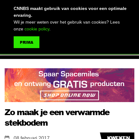
(advertentie)
CNNBS maakt gebruik van cookies voor een optimale
ervaring.
Wil je meer weten over het gebruik van cookies? Lees
onze
cookie policy
.
MENU
PRIMA
ZOEKEN
Zo maak je een verwarmde
stekbodem
KWEKEN
08 februari 2017