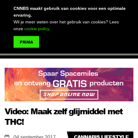
(advertentie)
CNNBS maakt gebruik van cookies voor een optimale
ervaring.
Wil je meer weten over het gebruik van cookies? Lees
onze
cookie policy
.
MENU
PRIMA
ZOEKEN
Video: Maak zelf glijmiddel met
THC!
CANNABIS LIFESTYLE
04 september 2017