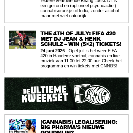
lekkere verkoelende Bhang Lassi. Dit is
een gezond en (optioneel psychoactief)
cannabisdrankje uit India, zonder alcohol
maar met wiet natuurlijk!
THE 4TH OF JULY: FIFA 420
MET DJ JEAN & HENK
SCHULZ – WIN (5×2) TICKETS!
24 juni 2026
- Op 4 juli is het weer FIFA
420 in Haarlem: voetbal, cannabis en live
muziek van 11.00 tot 22.00 uur. Check het
programma en win tickets met CNNBS!
(CANNABIS) LEGALISERING:
BIG PHARMA’S NIEUWE
GOUDMIJN?