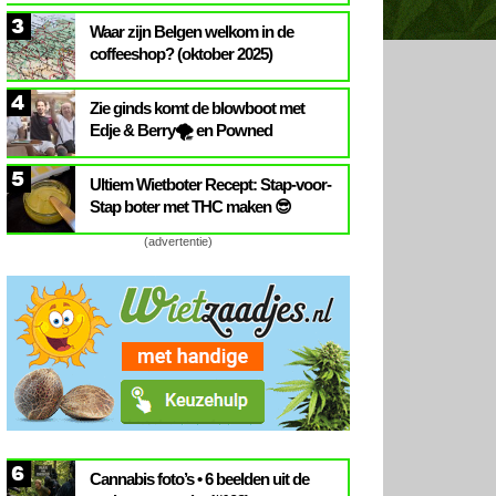
3
Waar zijn Belgen welkom in de
coffeeshop? (oktober 2025)
4
Zie ginds komt de blowboot met
Edje & Berry🌪️ en Powned
5
Ultiem Wietboter Recept: Stap-voor-
Stap boter met THC maken 😎
(advertentie)
6
Cannabis foto’s • 6 beelden uit de