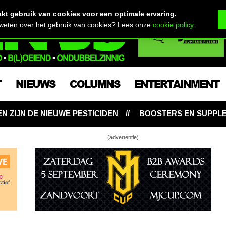
t gebruik van cookies voor een optimale ervaring.
 weten over het gebruik van cookies? Lees onze
cookie policy
.
T
NIEUWS
COLUMNS
ENTERTAINMENT
BOOSTERS EN SUPPLEMENTEN: NOODZAKELIJK VOOR 
(advertentie)
uw! Strain reviews van de Terp Inspectors:
mon Popperz