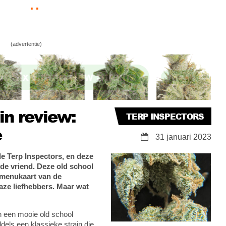
uw! Strain reviews van de Terp Inspectors:
(advertentie)
mon Popperz
in review:
TERP INSPECTORS
e
31 januari 2023
e Terp Inspectors, en deze
de vriend. Deze old school
 menukaart van de
Haze liefhebbers. Maar wat
 een mooie old school
dels een klassieke strain die