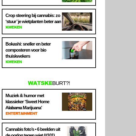
Crop steering bij cannabis: zo
‘stuur’ je wietplanten beter aan
KWEKEN
Bokashi: sneller en beter
composteren voor bio
thuiskwekers
KWEKEN
WATSKE
BURT?!
Muziek & humor met
klassieker ‘Sweet Home
Alabama
Marijuana’
ENTERTAINMENT
Cannabis foto’s • 6 beelden uit
de oorlog tegen wiet (#101)