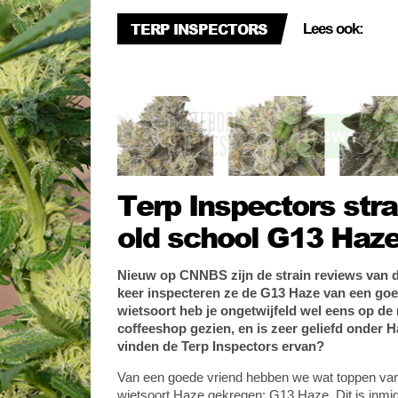
TERP INSPECTORS
Lees ook:
Nie
Le
Terp Inspectors stra
old school G13 Haz
Nieuw op CNNBS zijn de strain reviews van d
keer inspecteren ze de G13 Haze van een goe
wietsoort heb je o
ngetwijfeld wel eens op de
coffeeshop gezien, en is zeer geliefd onder 
vinden de Terp Inspectors ervan?
Van een goede vriend hebben we wat toppen van
wietsoort Haze gekregen: G13 Haze. Dit is inmid