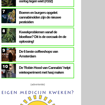
oorlog tegen wiet (#102)
7
Boeren en burgers opgelet:
cannabinoïden zijn de nieuwe
pesticiden
8
Kweekproblemen vanaf de
bloeifase? Dit is de oorzaak én de
oplossing!
9
De 6 beste coffeeshops van
Amsterdam
10
De 'Robin Hood van Cannabis' helpt
wietexperiment met hasj maken
(advertentie)