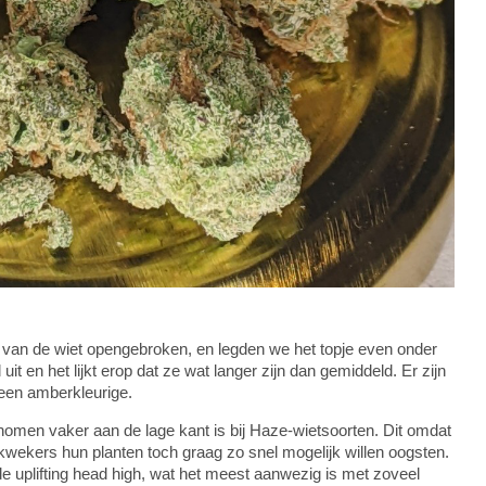
 van de wiet opengebroken, en legden we het topje even onder
 en het lijkt erop dat ze wat langer zijn dan gemiddeld. Er zijn
geen amberkleurige.
omen vaker aan de lage kant is bij Haze-wietsoorten. Dit omdat
kwekers hun planten toch graag zo snel mogelijk willen oogsten.
e uplifting head high, wat het meest aanwezig is met zoveel