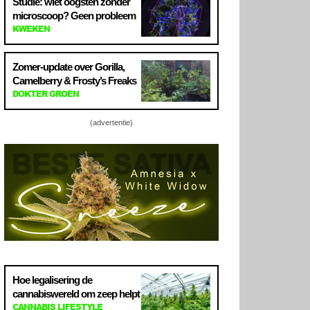
Studie: wiet oogsten zonder
microscoop? Geen probleem
KWEKEN
Zomer-update over Gorilla,
Camelberry & Frosty’s Freaks
DOKTER GROEN
(advertentie)
Hoe legalisering de
cannabiswereld om zeep helpt
CANNABIS LIFESTYLE