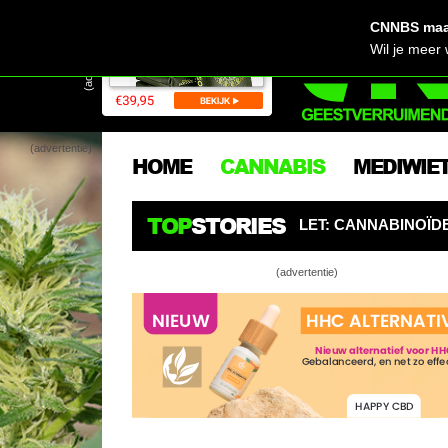
CNNBS maak
(advertentie)
Wil je meer
(advertentie)
HOME
CANNABIS
MEDIWIE
TOP
STORIES
 OPGELET: CANNABINOÏDEN ZIJN DE NIEUWE PESTICIDEN
(advertentie)
Nie
Le