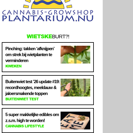
WIETSKE
BURT?!
Pinching: takken ‘afknijpen’
om strek bij wietplanten te
verminderen
KWEKEN
Buitenwiet test ’26 update #19:
recordhoogtes, meeldauw &
jaloersmakende toppen
BUITENWIET TEST
5 super makkelijke edibles om
z.s.m. high te worden!
CANNABIS LIFESTYLE