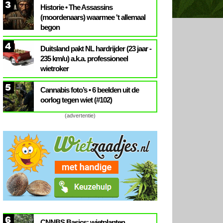
3
Historie • The Assassins
(moordenaars) waarmee 't allemaal
begon
4
Duitsland pakt NL hardrijder (23 jaar -
235 km/u) a.k.a. professioneel
wietroker
5
Cannabis foto’s • 6 beelden uit de
oorlog tegen wiet (#102)
(advertentie)
6
CNNBS Basics: wietplanten