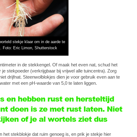
rteld stekje klaar om in de aarde te
. Foto: Eric Limon, Shutterstock
ntimeter in de stekkengel. Of maak het even nat, schud het
je stekpoeder (verkrijgbaar bij vrijwel alle tuincentra). Zorg
niet drijfnat. Steenwolblokjes dien je voor gebruik even aan te
n water met een pH-waarde van 5,0 te laten liggen.
s en hebben rust en hersteltijd
nt doen is ze met rust laten. Niet
jken of je al wortels ziet dus
het stekblokje dat ruim genoeg is, en prik je stekje hier