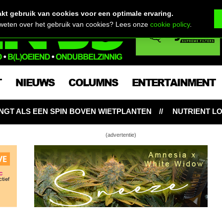
t gebruik van cookies voor een optimale ervaring.
 weten over het gebruik van cookies? Lees onze
cookie policy
.
T
NIEUWS
COLUMNS
ENTERTAINMENT
EN WIETPLANTEN
NUTRIENT LOCKOUT: HONGERIGE W
(advertentie)
atige wietzaden de toekomst? Hoe worden ze