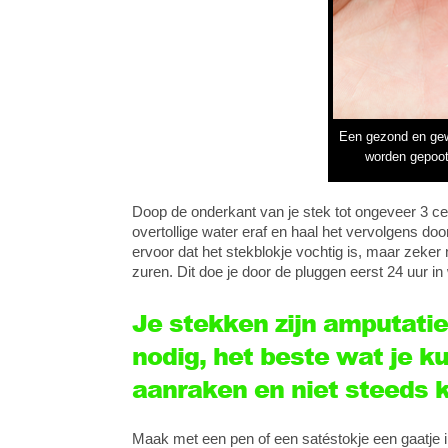
Een gezond en gewo
worden gepoot
Doop de onderkant van je stek tot ongeveer 3 ce
overtollige water eraf en haal het vervolgens door 
ervoor dat het stekblokje vochtig is, maar zeker 
zuren. Dit doe je door de pluggen eerst 24 uur i
Je stekken zijn amputatie
nodig, het beste wat je ku
aanraken en niet steeds ki
Maak met een pen of een satéstokje een gaatje in 