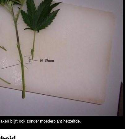
aken blijft ook zonder moederplant hetzelfde.
gheid