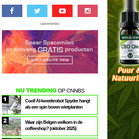
(advertentie)
NU TRENDING
OP CNNBS
1
Cool! AI-kweekrobot Spyder hangt
als een spin boven wietplanten
2
Waar zijn Belgen welkom in de
coffeeshop? (oktober 2025)