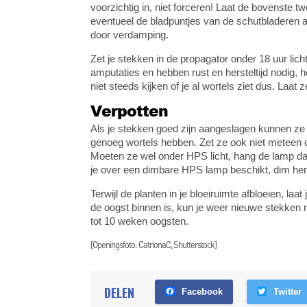
voorzichtig in, niet forceren! Laat de bovenste t
eventueel de bladpuntjes van de schutbladeren als
door verdamping.
Zet je stekken in de propagator onder 18 uur lic
amputaties en hebben rust en hersteltijd nodig, h
niet steeds kijken of je al wortels ziet dus. Laa
Verpotten
Als je stekken goed zijn aangeslagen kunnen ze 
genoeg wortels hebben. Zet ze ook niet meteen 
Moeten ze wel onder HPS licht, hang de lamp da
je over een dimbare HPS lamp beschikt, dim he
Terwijl de planten in je bloeiruimte afbloeien, laa
de oogst binnen is, kun je weer nieuwe stekken
tot 10 weken oogsten.
[Openingsfoto: CatrionaC, Shutterstock]
DELEN
Facebook
Twitter