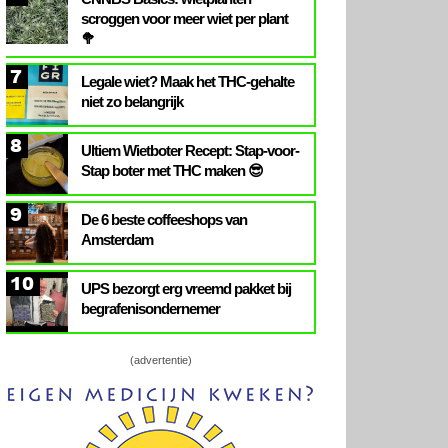
scroggen voor meer wiet per plant
🥦
7
Legale wiet? Maak het THC-gehalte
niet zo belangrijk
8
Ultiem Wietboter Recept: Stap-voor-
Stap boter met THC maken 😎
9
De 6 beste coffeeshops van
Amsterdam
10
UPS bezorgt erg vreemd pakket bij
begrafenisondernemer
(advertentie)