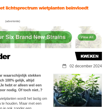
et lichtsprectrum wietplanten beïnvloedt
meter apps voor iPhone & Android getest
(advertentie)
atige wietzaden de toekomst? Hoe worden ze
et lichtsprectrum wietplanten beïnvloedt
der
KWEKEN
02 december 2024
r waarschijnlijk stekken
h 100% gelijk, altijd
Je hebt er alleen wel een
or nodig. Of toch niet..?
etplanten wordt het lastig om
a te houden. Maar met een
kun je ook zonder een