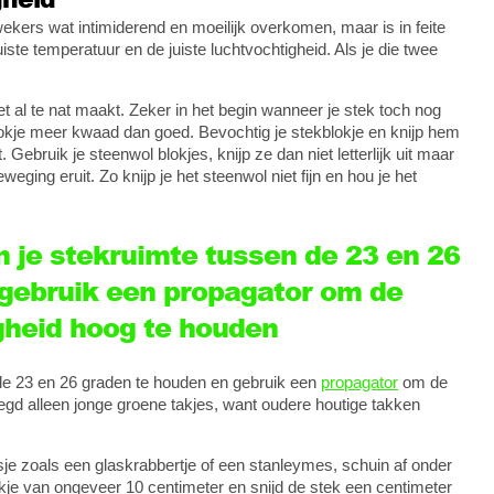
ers wat intimiderend en moeilijk overkomen, maar is in feite
iste temperatuur en de juiste luchtvochtigheid. Als je die twee
iet al te nat maakt. Zeker in het begin wanneer je stek toch nog
blokje meer kwaad dan goed. Bevochtig je stekblokje en knijp hem
. Gebruik je steenwol blokjes, knijp ze dan niet letterlijk uit maar
eging eruit. Zo knijp je het steenwol niet fijn en hou je het
n je stekruimte tussen de 23 en 26
gebruik een propagator om de
gheid hoog te houden
 de 23 en 26 graden te houden en gebruik een
propagator
om de
gd alleen jonge groene takjes, want oudere houtige takken
je zoals een glaskrabbertje of een stanleymes, schuin af onder
e van ongeveer 10 centimeter en snijd de stek een centimeter