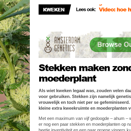
Video: hoe h
KWEKEN
Lees ook:
Video: PAR-
Zijn kunstm
gemaakt?
Video: hoe h
Stekken maken zon
moederplant
Als wiet kweken legaal was, zouden velen daa
voor gebruiken. Stekken zijn namelijk genetisc
vrouwelijk en toch niet per se gefeminiseerd. 
kleine extra kweekruimte en moederplanten vo
Met een maximum van vijf gedoogde – ahum – wi
er nog een paar stekken en moederplanten op n
beetje inventiviteit en een paar groene vingers 