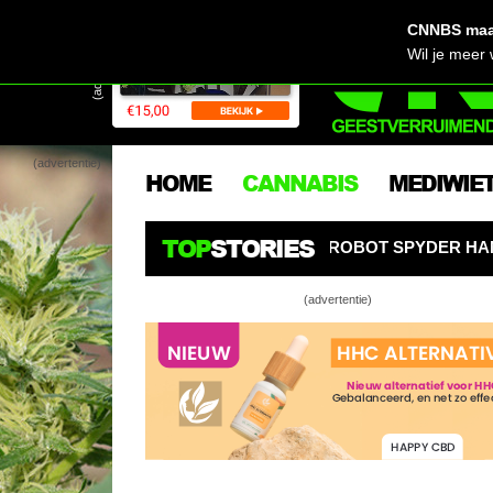
CNNBS maak
(advertentie)
Wil je meer
(advertentie)
HOME
CANNABIS
MEDIWIE
TOP
STORIES
OOL! AI-KWEEKROBOT SPYDER HANGT ALS EEN SPIN BOV
(advertentie)
Zijn kunstm
gemaakt?