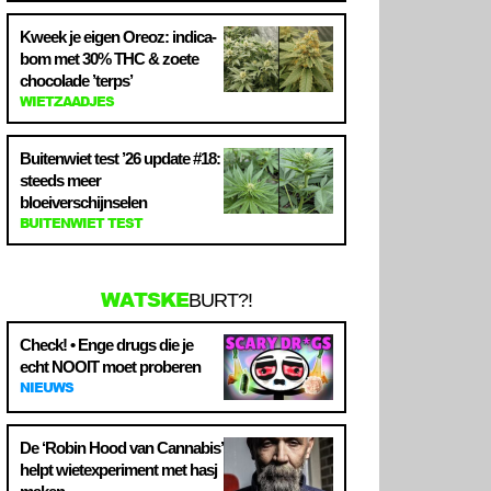
Kweek je eigen Oreoz: indica-
bom met 30% THC & zoete
chocolade ’terps’
WIETZAADJES
Buitenwiet test ’26 update #18:
steeds meer
bloeiverschijnselen
BUITENWIET TEST
WATSKE
BURT?!
Check! • Enge drugs die je
echt NOOIT moet proberen
NIEUWS
De ‘Robin Hood van Cannabis’
helpt wietexperiment met hasj