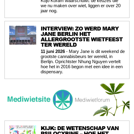
Kojo Koram waarschuwt: de keuzes die
we nu maken over wiet, liggen er over 20
jaar nog.
INTERVIEW: ZO WERD MARY
JANE BERLIN HET
ALLERGROOTSTE WIETFEEST
TER WERELD
11 juni 2026
- Mary Jane is dit weekend de
grootste cannabisbeurs ter wereld, in
Berlijn. Oprichtster Nhung Nguyen vertelt
hoe het in 2016 begon met een idee in een
dispensary.
KIJK: DE WETENSCHAP VAN
PSILOCYBINE – HOE HET