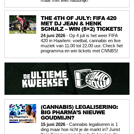
maar met wiet natuurlijk!
THE 4TH OF JULY: FIFA 420
MET DJ JEAN & HENK
SCHULZ – WIN (5×2) TICKETS!
24 juni 2026
- Op 4 juli is het weer FIFA
420 in Haarlem: voetbal, cannabis en live
muziek van 11.00 tot 22.00 uur. Check het
programma en win tickets met CNNBS!
(CANNABIS) LEGALISERING:
BIG PHARMA’S NIEUWE
GOUDMIJN?
15 juni 2026
- Cannabis legaliseren is 1
ding maar hoe richt je de markt in? Jurist