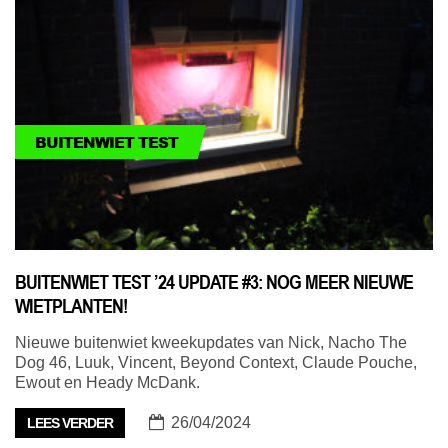
BUITENWIET TEST
BUITENWIET TEST ’24 UPDATE #3: NOG MEER NIEUWE
WIETPLANTEN!
Nieuwe buitenwiet kweekupdates van Nick, Nacho The
Dog 46, Luuk, Vincent, Beyond Context, Claude Pouche,
Ewout en Heady McDank.
26/04/2024
LEES VERDER