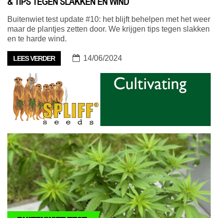
& TIPS TEGEN SLAKKEN EN WIND
Buitenwiet test update #10: het blijft behelpen met het weer
maar de plantjes zetten door. We krijgen tips tegen slakken
en te harde wind.
14/06/2024
LEES VERDER