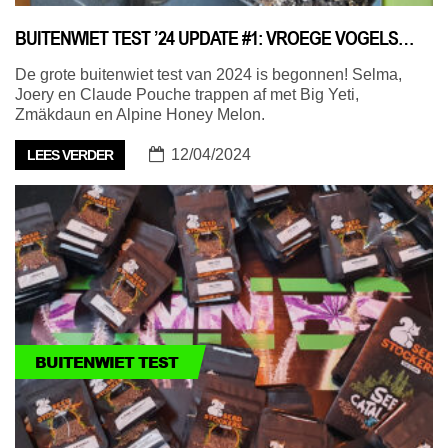
BUITENWIET TEST ’24 UPDATE #1: VROEGE VOGELS…
De grote buitenwiet test van 2024 is begonnen! Selma,
Joery en Claude Pouche trappen af met Big Yeti,
Zmäkdaun en Alpine Honey Melon.
12/04/2024
LEES VERDER
BUITENWIET TEST