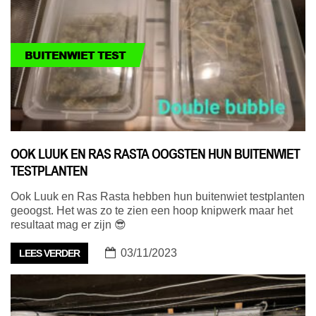
BUITENWIET TEST
OOK LUUK EN RAS RASTA OOGSTEN HUN BUITENWIET
TESTPLANTEN
Ook Luuk en Ras Rasta hebben hun buitenwiet testplanten
geoogst. Het was zo te zien een hoop knipwerk maar het
resultaat mag er zijn 😎
03/11/2023
LEES VERDER