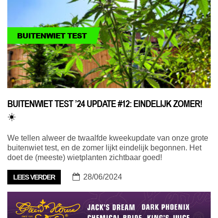
BUITENWIET TEST
BUITENWIET TEST ’24 UPDATE #12: EINDELIJK ZOMER!
☀️
We tellen alweer de twaalfde kweekupdate van onze grote
buitenwiet test, en de zomer lijkt eindelijk begonnen. Het
doet de (meeste) wietplanten zichtbaar goed!
28/06/2024
LEES VERDER