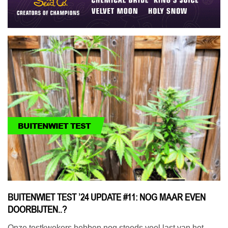
BUITENWIET TEST
BUITENWIET TEST ’24 UPDATE #11: NOG MAAR EVEN
DOORBIJTEN..?
Onze testkwekers hebben nog steeds veel last van het