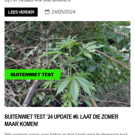
24/05/2024
LEES VERDER
BUITENWIET TEST
BUITENWIET TEST ’24 UPDATE #6: LAAT DIE ZOMER
MAAR KOMEN!
We nemen weer een kijkje in het land voor buitenwiet test