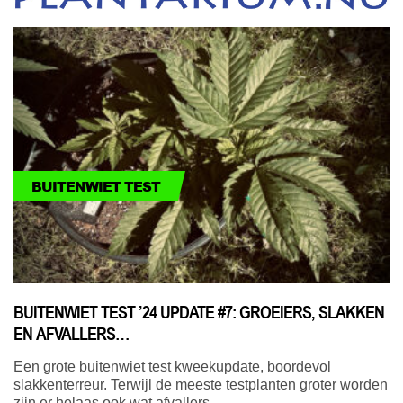
BUITENWIET TEST
BUITENWIET TEST ’24 UPDATE #7: GROEIERS, SLAKKEN
EN AFVALLERS…
Een grote buitenwiet test kweekupdate, boordevol
slakkenterreur. Terwijl de meeste testplanten groter worden
zijn er helaas ook wat afvallers.