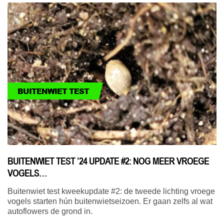
BUITENWIET TEST
BUITENWIET TEST ’24 UPDATE #2: NOG MEER VROEGE
VOGELS…
Buitenwiet test kweekupdate #2: de tweede lichting vroege
vogels starten hún buitenwietseizoen. Er gaan zelfs al wat
autoflowers de grond in.