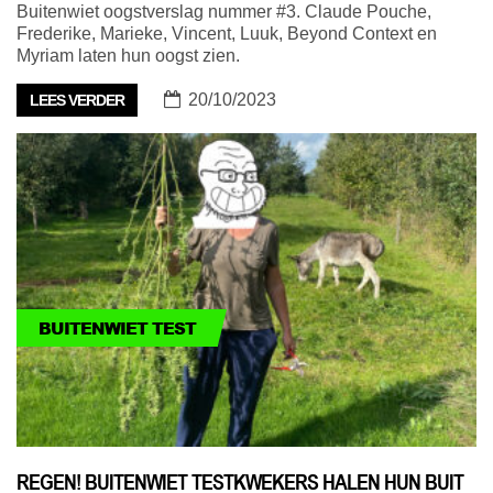
Buitenwiet oogstverslag nummer #3. Claude Pouche,
Frederike, Marieke, Vincent, Luuk, Beyond Context en
Myriam laten hun oogst zien.
20/10/2023
LEES VERDER
BUITENWIET TEST
REGEN! BUITENWIET TESTKWEKERS HALEN HUN BUIT