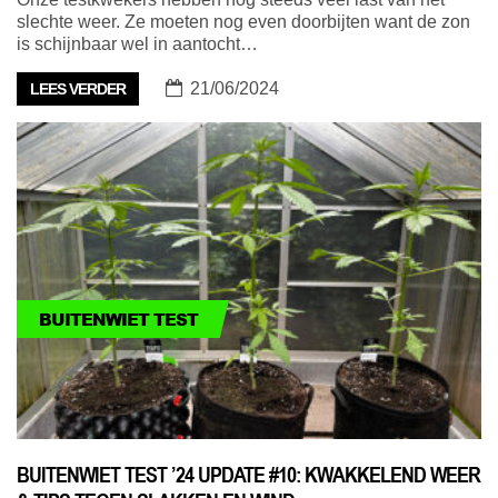
slechte weer. Ze moeten nog even doorbijten want de zon
is schijnbaar wel in aantocht…
21/06/2024
LEES VERDER
BUITENWIET TEST
BUITENWIET TEST ’24 UPDATE #10: KWAKKELEND WEER