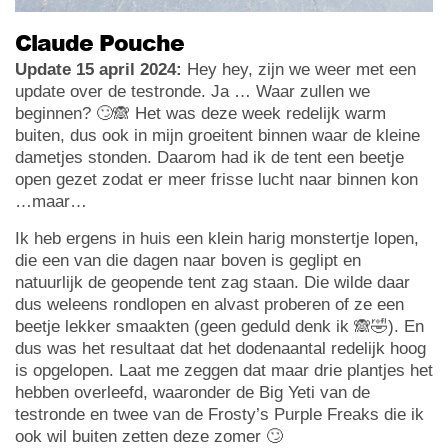
Claude Pouche
Update 15 april 2024:
Hey hey, zijn we weer met een
update over de testronde. Ja … Waar zullen we
beginnen? 🙄🙈 Het was deze week redelijk warm
buiten, dus ook in mijn groeitent binnen waar de kleine
dametjes stonden. Daarom had ik de tent een beetje
open gezet zodat er meer frisse lucht naar binnen kon
…maar…
Ik heb ergens in huis een klein harig monstertje lopen,
die een van die dagen naar boven is geglipt en
natuurlijk de geopende tent zag staan. Die wilde daar
dus weleens rondlopen en alvast proberen of ze een
beetje lekker smaakten (geen geduld denk ik 🙈🤣). En
dus was het resultaat dat het dodenaantal redelijk hoog
is opgelopen. Laat me zeggen dat maar drie plantjes het
hebben overleefd, waaronder de Big Yeti van de
testronde en twee van de Frosty’s Purple Freaks die ik
ook wil buiten zetten deze zomer 🙄