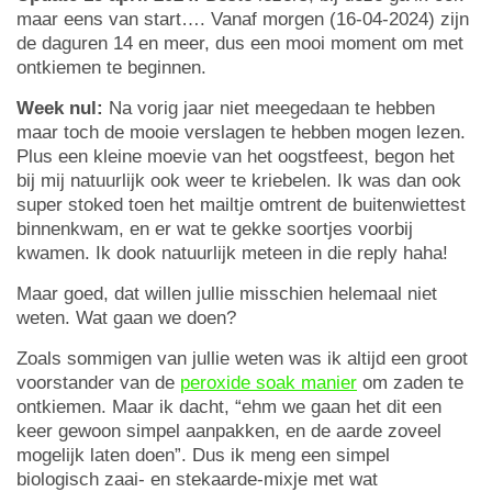
maar eens van start…. Vanaf morgen (16-04-2024) zijn
de daguren 14 en meer, dus een mooi moment om met
ontkiemen te beginnen.
Week nul:
Na vorig jaar niet meegedaan te hebben
maar toch de mooie verslagen te hebben mogen lezen.
Plus een kleine moevie van het oogstfeest, begon het
bij mij natuurlijk ook weer te kriebelen. Ik was dan ook
super stoked toen het mailtje omtrent de buitenwiettest
binnenkwam, en er wat te gekke soortjes voorbij
kwamen. Ik dook natuurlijk meteen in die reply haha!
Maar goed, dat willen jullie misschien helemaal niet
weten. Wat gaan we doen?
Zoals sommigen van jullie weten was ik altijd een groot
voorstander van de
peroxide soak manier
om zaden te
ontkiemen. Maar ik dacht, “ehm we gaan het dit een
keer gewoon simpel aanpakken, en de aarde zoveel
mogelijk laten doen”. Dus ik meng een simpel
biologisch zaai- en stekaarde-mixje met wat