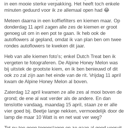
in een mooie sterke verpakking. Het heeft toch enkele
minuten geduurd voor ik ze allemaal open had 😂
Meteen daarna in een koffiefilters en kiemen maar. Op
donderdag 11 april zagen alle zes de kiemen er groot
genoeg uit om in een pot te gaan. Ik heb ook de
autoflowers al gepland, omdat ik van plan ben om twee
rondes autoflowers te kweken dit jaar.
Heb van alle kiemen foto’s; enkel Dutch Treat ben ik
vergeten te fotograferen. De Alpine Honey Melon was
bij uitstek de grootste kiem, en ik ben benieuwd of dit
ook zo zal zijn aan het einde van de rit. Vrijdag 11 april
kwam de Alpine Honey Melon al boven.
Zaterdag 12 april kwamen ze alle zes al mooi boven de
grond; de ene al wat verder als de andere. En dan
tenslotte vandaag, maandag 15 april, staan ze er alle
vier goed bij. Beetje lange nekken, vermoedelijk door de
lamp die maar 10 Watt is en net wat ver weg?
Tot nu toe geen tegenslagen en ze gaan al goed vooruit.