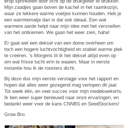
erop sprinkelen door licht op de drukgieter te drukken.
Mijn zaadjes gaan boven de kachel in het raamkozijn,
waar ze lekkere warme voetjes kunnen houden. Heb je
een warmtematje dan is dat ook ideaal. Een wat
warmere aarde helpt naar mijn idee met het versnellen
van het ontkiemen. We gaan het weer zien, haha!
Er gaat wel een deksel van een dome overheen om
toch een hogere luchtvochtigheid en stabiel warme plek
te creëren. ’s Morgens til ik het deksel altijd even op
om wat frisse lucht erin te waaien. Maar in eerste
instantie hou ik de roosters dicht.
Bij deze dus mijn eerste verslagje voor het rapport en
hopen dat alles weer gezegend mag verlopen dit jaar.
Tot week één, en veel succes voor mijn medekwekerts.
Ik ben weer super benieuwd naar onze ervaringen, en
bedankt weer voor de kans CNNBS en SeedStockers!
Grow Bro