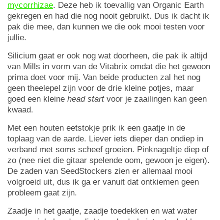
mycorrhizae
. Deze heb ik toevallig van Organic Earth
gekregen en had die nog nooit gebruikt. Dus ik dacht ik
pak die mee, dan kunnen we die ook mooi testen voor
jullie.
Silicium gaat er ook nog wat doorheen, die pak ik altijd
van Mills in vorm van de Vitabrix omdat die het gewoon
prima doet voor mij. Van beide producten zal het nog
geen theelepel zijn voor de drie kleine potjes, maar
goed een kleine
head start
voor je zaailingen kan geen
kwaad.
Met een houten eetstokje prik ik een gaatje in de
toplaag van de aarde. Liever iets dieper dan ondiep in
verband met soms scheef groeien. Pinknageltje diep of
zo (nee niet die gitaar spelende oom, gewoon je eigen).
De zaden van SeedStockers zien er allemaal mooi
volgroeid uit, dus ik ga er vanuit dat ontkiemen geen
probleem gaat zijn.
Zaadje in het gaatje, zaadje toedekken en wat water