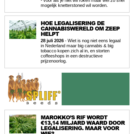
- voor als je niet wil roken maar wél zo snel
mogelijk knetterstoned wil worden.
HOE LEGALISERING DE
CANNABISWERELD OM ZEEP
HELPT
28 juli 2026
- Wiet is nog niet eens legaal
in Nederland maar big cannabis & big
tobacco kopen zich al in, en storten
coffeeshops in een destructieve
prijzenoorlog.
MAROKKO’S RIF WORDT
€13,14 MILJARD WAARD DOOR
LEGALISERING. MAAR VOOR
WIE?