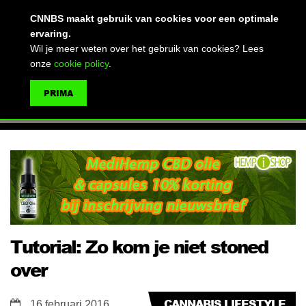
(advertentie)
CNNBS maakt gebruik van cookies voor een optimale
ervaring.
Wil je meer weten over het gebruik van cookies? Lees
onze
cookie policy
.
MENU
PRIMA
ZOEKEN
Tutorial: Zo kom je niet stoned
over
CANNABIS LIFESTYLE
16 februari 2016