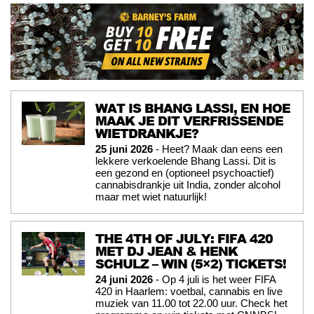
WAT IS BHANG LASSI, EN HOE
MAAK JE DIT VERFRISSENDE
WIETDRANKJE?
25 juni 2026
- Heet? Maak dan eens een
lekkere verkoelende Bhang Lassi. Dit is
een gezond en (optioneel psychoactief)
cannabisdrankje uit India, zonder alcohol
maar met wiet natuurlijk!
THE 4TH OF JULY: FIFA 420
MET DJ JEAN & HENK
SCHULZ – WIN (5×2) TICKETS!
24 juni 2026
- Op 4 juli is het weer FIFA
420 in Haarlem: voetbal, cannabis en live
muziek van 11.00 tot 22.00 uur. Check het