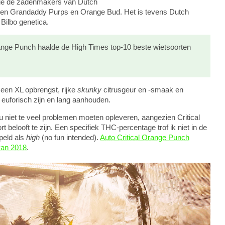
 die de zadenmakers van Dutch
sen Grandaddy Purps en Orange Bud. Het is tevens Dutch
 Bilbo genetica.
ange Punch haalde de High Times top-10 beste wietsoorten
 een XL opbrengst, rijke
skunky
citrusgeur en -smaak en
 euforisch zijn en lang aanhouden.
u niet te veel problemen moeten opleveren, aangezien Critical
elooft te zijn. Een specifiek THC-percentage trof ik niet in de
peld als
high
(no fun intended).
Auto Critical Orange Punch
van 2018
.