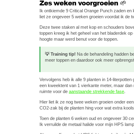
Zes weken voorgroeien 🌱
Ik ontkiemde 9 Critical Orange Punch zaden en k
liet ze ongeveer 5 weken groeien voordat ik de 
Deze twee staken al met kop en schouders boven
toppen kreeg ik het geheel van het bladerdek op g
hoogte maar werd benut voor de toppen.
💡 Training tip!
Na de behandeling hadden bei
meer toppen en daardoor ook meer opbrengst
Vervolgens heb ik alle 9 planten in 14-literpotten
een kweektent van 1 vierkante meter, maar dan
ruimte voor de
aanstaande strekkende fase
.
Hier liet ik ze nog twee weken groeien onder ee
CO2-zak bij de planten hing voor wat extra kools
Toen de planten 6 weken oud en ongeveer 30 cen
Ik verruilde de metaal halide voor mijn HPS lamp