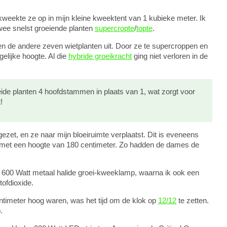
weekte ze op in mijn kleine kweektent van 1 kubieke meter. Ik
twee snelst groeiende planten
supercropte
/
topte
.
 de andere zeven wietplanten uit. Door ze te supercroppen en
elijke hoogte. Al die
hybride groeikracht
ging niet verloren in de
de planten 4 hoofdstammen in plaats van 1, wat zorgt voor
!
 gezet, en ze naar mijn bloeiruimte verplaatst. Dit is eveneens
 met een hoogte van 180 centimeter. Zo hadden de dames de
n 600 Watt metaal halide groei-kweeklamp, waarna ik ook een
tofdioxide.
timeter hoog waren, was het tijd om de klok op
12/12
te zetten.
.