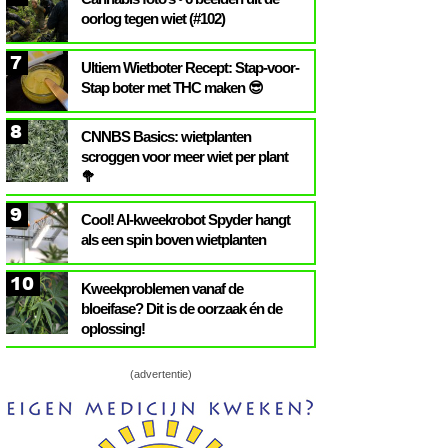
oorlog tegen wiet (#102)
7
Ultiem Wietboter Recept: Stap-voor-
Stap boter met THC maken 😎
8
CNNBS Basics: wietplanten
scroggen voor meer wiet per plant
🥦
9
Cool! AI-kweekrobot Spyder hangt
als een spin boven wietplanten
10
Kweekproblemen vanaf de
bloeifase? Dit is de oorzaak én de
oplossing!
(advertentie)