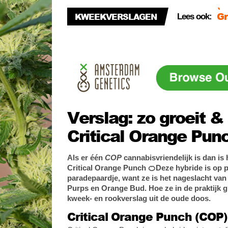
#3
KWEEKVERSLAGEN
Lees ook:
Di
(#
Di
(#
Verslag: zo groeit 
Critical Orange Pun
Als er één
COP
cannabisvriendelijk is dan is
Critical Orange Punch 🍊Deze hybride is op p
paradepaardje, want ze is het nageslacht v
Purps en Orange Bud. Hoe ze in de praktijk gr
kweek- en rookverslag uit de oude doos.
Critical Orange Punch (COP)