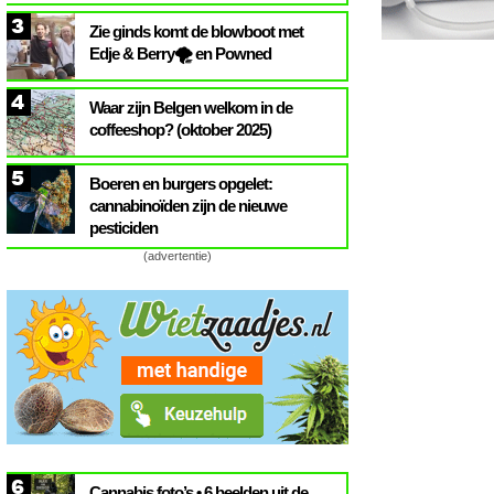
3
Zie ginds komt de blowboot met
Edje & Berry🌪️ en Powned
4
Waar zijn Belgen welkom in de
coffeeshop? (oktober 2025)
5
Boeren en burgers opgelet:
cannabinoïden zijn de nieuwe
pesticiden
(advertentie)
6
Cannabis foto’s • 6 beelden uit de