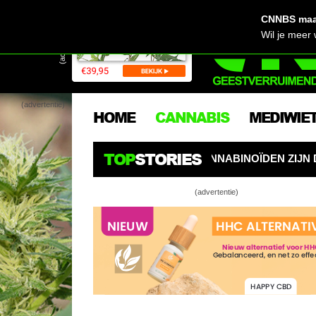
CNNBS maak
(advertentie)
Wil je meer
(advertentie)
HOME
CANNABIS
MEDIWIE
TOP
STORIES
ET: CANNABINOÏDEN ZIJN DE NIEUWE PESTICIDEN
BO
(advertentie)
Di
(#
Di
(#
Gr