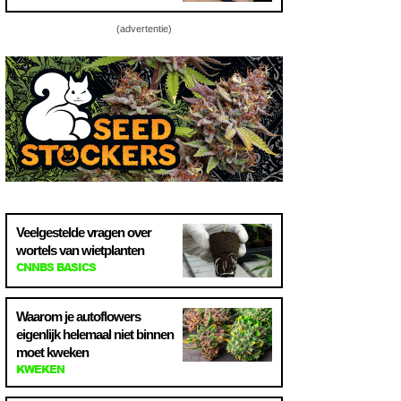
(advertentie)
Veelgestelde vragen over
wortels van wietplanten
CNNBS BASICS
Waarom je autoflowers
eigenlijk helemaal niet binnen
moet kweken
KWEKEN