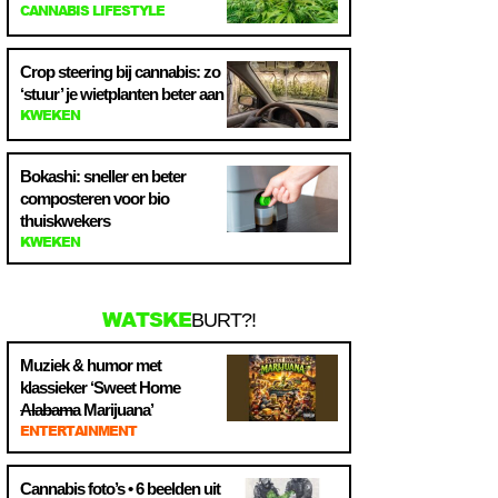
CANNABIS LIFESTYLE
Crop steering bij cannabis: zo
‘stuur’ je wietplanten beter aan
KWEKEN
Bokashi: sneller en beter
composteren voor bio
thuiskwekers
KWEKEN
WATSKE
BURT?!
Muziek & humor met
klassieker ‘Sweet Home
Alabama
Marijuana’
ENTERTAINMENT
Cannabis foto’s • 6 beelden uit