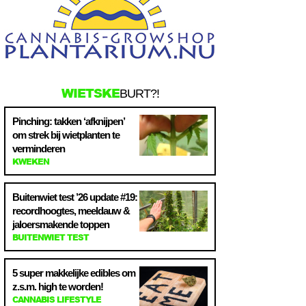
WIETSKE
BURT?!
Pinching: takken ‘afknijpen’
om strek bij wietplanten te
verminderen
KWEKEN
Buitenwiet test ’26 update #19:
recordhoogtes, meeldauw &
jaloersmakende toppen
BUITENWIET TEST
5 super makkelijke edibles om
z.s.m. high te worden!
CANNABIS LIFESTYLE