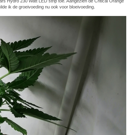
Mars Hydro 230 Watt LED strip toe. Aangezien de Critical Orange
lde ik de groeivoeding nu ook voor bloeivoeding.