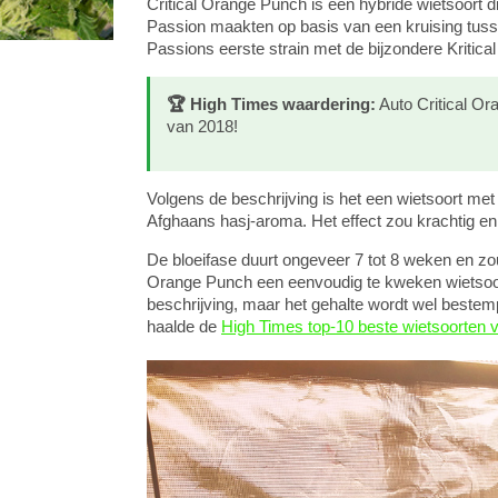
Critical Orange Punch is een hybride wietsoort
Passion maakten op basis van een kruising tus
Passions eerste strain met de bijzondere Kritical
🏆 High Times waardering:
Auto Critical Or
van 2018!
Volgens de beschrijving is het een wietsoort met
Afghaans hasj-aroma. Het effect zou krachtig en
De bloeifase duurt ongeveer 7 tot 8 weken en zo
Orange Punch een eenvoudig te kweken wietsoort b
beschrijving, maar het gehalte wordt wel bestem
haalde de
High Times top-10 beste wietsoorten 