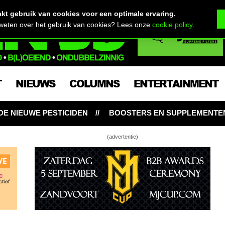
t gebruik van cookies voor een optimale ervaring.
 weten over het gebruik van cookies? Lees onze
cookie policy
.
T
NIEUWS
COLUMNS
ENTERTAINMENT
OSTERS EN SUPPLEMENTEN: NOODZAKELIJK VOOR WIETP
(advertentie)
ma kweekt Erdbeer in zijn Bonanza kweekkast
2)
ma kweekt Erdbeer in zijn Bonanza kweekkast
3, slot)
anny’s Home in Zengrower’s Minigrow (deel