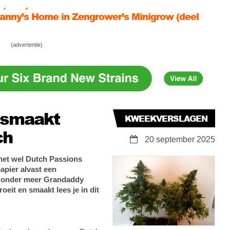
)
ma kweekt Erdbeer in zijn Bonanza kweekkast
2)
ma kweekt Erdbeer in zijn Bonanza kweekkast
(advertentie)
3, slot)
& smaakt
KWEEKVERSLAGEN
ch
20 september 2025
 het wel Dutch Passions
apier alvast een
an onder meer Grandaddy
oeit en smaakt lees je in dit