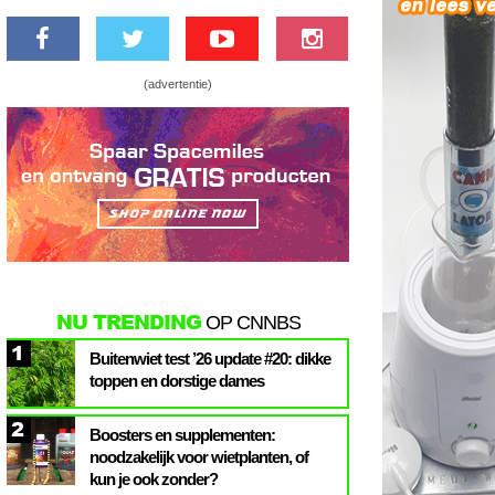
(advertentie)
NU TRENDING
OP CNNBS
1
Buitenwiet test ’26 update #20: dikke
toppen en dorstige dames
2
Boosters en supplementen:
noodzakelijk voor wietplanten, of
kun je ook zonder?