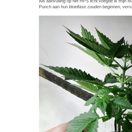
Als aanvulling op het HPS licht voegde ik mijn 
Punch aan hun bloeifase zouden beginnen, verrui