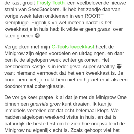
de kast groeit
Frosty Tooth
, een veelbelovende nieuwe
strain van SeedStockers. Ik heb het zaadje daarvan
vorige week laten ontkiemen in een ROOT!T
kiemplugje. Eigenlijk vrijwel meteen nadat ik het
kweekkastje in huis had; ik wilde er geen
grass
over
laten groeien 😁
Vergeleken met mijn
G-Tools kweekkast
heeft de
Minigrow zijn eigen voordelen en uitdagingen, en daar
ben ik de afgelopen week achter gekomen. Het
bescheiden kastje is in ieder geval super stealthy 🥷
want niemand vermoedt dat het een kweekkast is. Je
hoort hem niet, je ruikt hem niet en hij ziet eruit als een
doodnormaal opbergkastje.
De vorige keer grapte ik al dat je met de Minigrow One
binnen een
guerrilla grow
kunt draaien. Ik kan je
inmiddels vertellen dat dat echt helemaal klopt. We
hadden afgelopen weekend visite in huis, en dat is
natuurlijk de beste test om te zien hoe onopvallend de
Minigrow nu eigenlijk echt is. Zoals gehoopt viel het