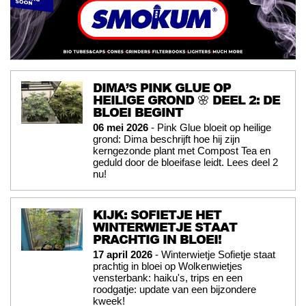
DIMA’S PINK GLUE OP
HEILIGE GROND 🌸 DEEL 2: DE
BLOEI BEGINT
06 mei 2026
- Pink Glue bloeit op heilige
grond: Dima beschrijft hoe hij zijn
kerngezonde plant met Compost Tea en
geduld door de bloeifase leidt. Lees deel 2
nu!
KIJK: SOFIETJE HET
WINTERWIETJE STAAT
PRACHTIG IN BLOEI!
17 april 2026
- Winterwietje Sofietje staat
prachtig in bloei op Wolkenwietjes
vensterbank: haiku's, trips en een
roodgatje: update van een bijzondere
kweek!