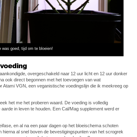
 was goed, tijd om te bloeien!
ivoeding
al aankondigde, overgeschakeld naar 12 uur licht en 12 uur donker
rna ook direct begonnen met het toevoegen van wat
oor Atami VGN, een veganistische voedingslijn die ik meekreeg op
eek het me het proberen waard. De voeding is volledig
de aarde in leven te houden. Een Cal/Mag supplement werd er
oeifase, en al na een paar dagen op het bloeischema schoten
n hierna al snel boven de bevestigingspunten van het scrogrek