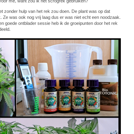
oor me, want zou ik het scrogrek gebruiken?
et zonder hulp van het rek zou doen. De plant was op dat
Ze was ook nog vrij laag dus er was niet echt een noodzaak.
 een goede ontblader sessie heb ik de groeipunten door het rek
deeld.