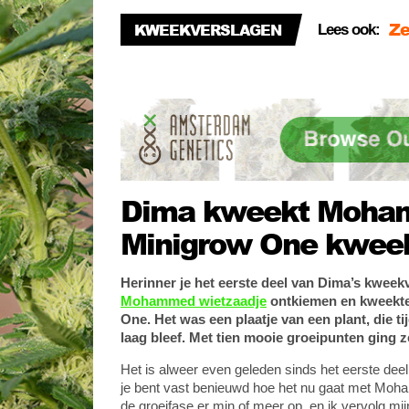
(D
Ze
KWEEKVERSLAGEN
Lees ook:
(d
Ki
va
Dima kweekt Moham
Minigrow One kweek
Herinner je het eerste deel van Dima’s kweekv
Mohammed wietzaadje
ontkiemen en kweekte 
One. Het was een plaatje van een plant, die t
laag bleef. Met tien mooie groeipunten ging 
Het is alweer even geleden sinds het eerste dee
je bent vast benieuwd hoe het nu gaat met Moh
de groeifase er min of meer op, en ik vervolg mij