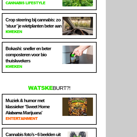
CANNABIS LIFESTYLE
Crop steering bij cannabis: zo
‘stuur’ je wietplanten beter aan
KWEKEN
Bokashi: sneller en beter
composteren voor bio
thuiskwekers
KWEKEN
WATSKE
BURT?!
Muziek & humor met
klassieker ‘Sweet Home
Alabama
Marijuana’
ENTERTAINMENT
Cannabis foto’s • 6 beelden uit