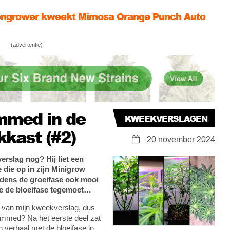
eel #4)
ngrower kweekt Mimosa Orange Punch Auto
eel #3)
jk! Een prachtige Granddaddy Purple kweek
(advertentie)
n week tot week
med in de
KWEEKVERSLAGEN
kast (#2)
20 november 2024
erslag nog? Hij liet een
die op in zijn Minigrow
ijdens de groeifase ook mooi
ze de bloeifase tegemoet…
l van mijn kweekverslag, dus
ammed? Na het eerste deel zat
n verhaal met de bloeifase in