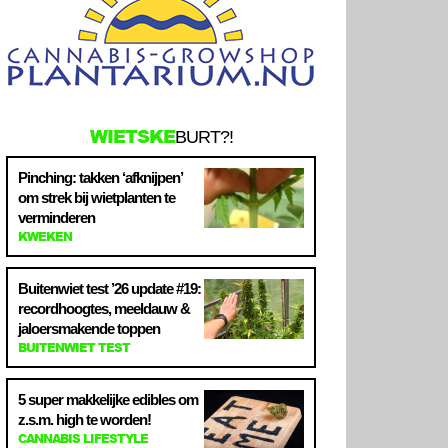
WIETSKE
BURT?!
Pinching: takken ‘afknijpen’
om strek bij wietplanten te
verminderen
KWEKEN
Buitenwiet test ’26 update #19:
recordhoogtes, meeldauw &
jaloersmakende toppen
BUITENWIET TEST
5 super makkelijke edibles om
z.s.m. high te worden!
CANNABIS LIFESTYLE