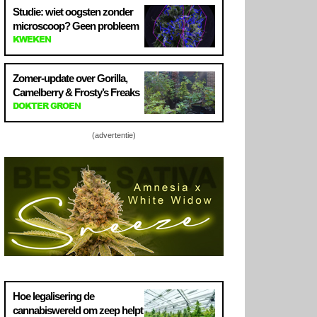
Studie: wiet oogsten zonder
microscoop? Geen probleem
KWEKEN
Zomer-update over Gorilla,
Camelberry & Frosty’s Freaks
DOKTER GROEN
(advertentie)
Hoe legalisering de
cannabiswereld om zeep helpt