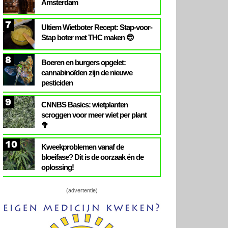
Amsterdam
7
Ultiem Wietboter Recept: Stap-voor-
Stap boter met THC maken 😎
8
Boeren en burgers opgelet:
cannabinoïden zijn de nieuwe
pesticiden
9
CNNBS Basics: wietplanten
scroggen voor meer wiet per plant
🥦
10
Kweekproblemen vanaf de
bloeifase? Dit is de oorzaak én de
oplossing!
(advertentie)