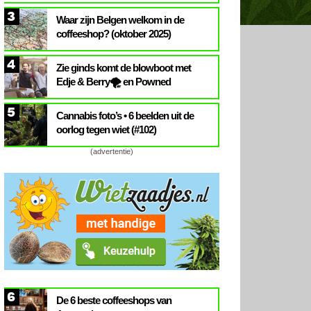
3
Waar zijn Belgen welkom in de
coffeeshop? (oktober 2025)
4
Zie ginds komt de blowboot met
Edje & Berry🌪️ en Powned
5
Cannabis foto’s • 6 beelden uit de
oorlog tegen wiet (#102)
(advertentie)
6
De 6 beste coffeeshops van