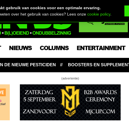
t gebruik van cookies voor een optimale ervaring.
 weten over het gebruik van cookies? Lees onze
cookie policy
.
T
NIEUWS
COLUMNS
ENTERTAINMENT
BOOSTERS EN SUPPLEMENTEN: NOODZAKELIJK VOOR WIET
(advertentie)
ngrower kweekt Mimosa Orange Punch Auto
eel #3)
jk! Een prachtige Granddaddy Purple kweek
n week tot week
ngrower kweekt Mimosa Orange Punch Auto