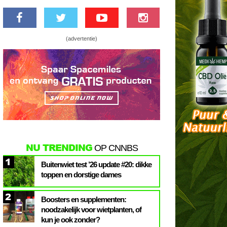
(advertentie)
NU TRENDING
OP CNNBS
1
Buitenwiet test ’26 update #20: dikke
toppen en dorstige dames
2
Boosters en supplementen:
noodzakelijk voor wietplanten, of
kun je ook zonder?