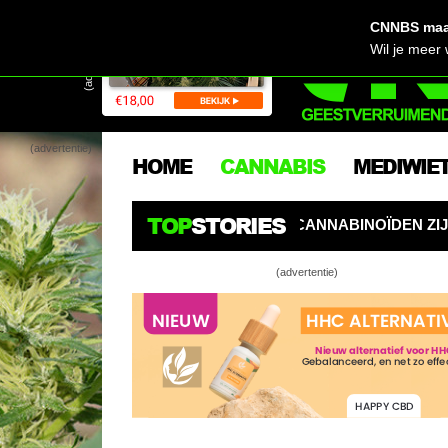
CNNBS maak
(advertentie)
Wil je meer
(advertentie)
HOME
CANNABIS
MEDIWIE
TOP
STORIES
LET: CANNABINOÏDEN ZIJN DE NIEUWE PESTICIDEN
(advertentie)
Ze
(d
Ki
va
Ze