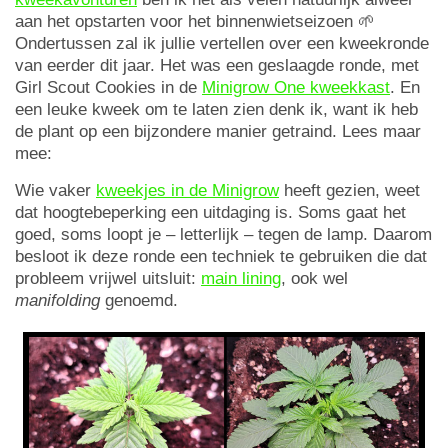
aan het opstarten voor het binnenwietseizoen 🌱
Ondertussen zal ik jullie vertellen over een kweekronde
van eerder dit jaar. Het was een geslaagde ronde, met
Girl Scout Cookies in de
Minigrow One kweekkast
. En
een leuke kweek om te laten zien denk ik, want ik heb
de plant op een bijzondere manier getraind. Lees maar
mee:
Wie vaker
kweekjes in de Minigrow
heeft gezien, weet
dat hoogtebeperking een uitdaging is. Soms gaat het
goed, soms loopt je – letterlijk – tegen de lamp. Daarom
besloot ik deze ronde een techniek te gebruiken die dat
probleem vrijwel uitsluit:
main lining
, ook wel
manifolding
genoemd.