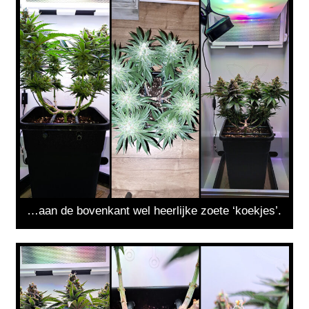
…aan de bovenkant wel heerlijke zoete ‘koekjes’.