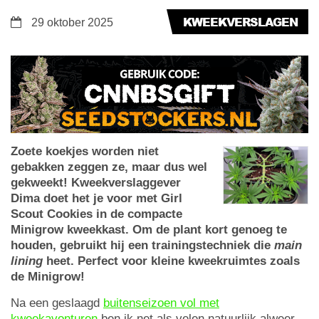
KWEEKVERSLAGEN
29 oktober 2025
Zoete koekjes worden niet
gebakken zeggen ze, maar dus wel
gekweekt! Kweekverslaggever
Dima doet het je voor met Girl
Scout Cookies in de compacte
Minigrow kweekkast. Om de plant kort genoeg te
houden, gebruikt hij een trainingstechniek die
main
lining
heet. Perfect voor kleine kweekruimtes zoals
de Minigrow!
Na een geslaagd
buitenseizoen vol met
kweekavonturen
ben ik net als velen natuurlijk alweer