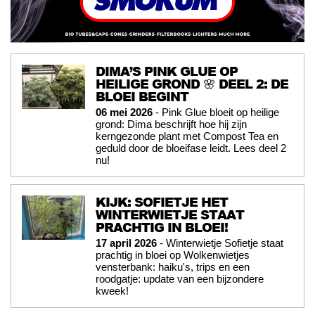
DIMA’S PINK GLUE OP
HEILIGE GROND 🌸 DEEL 2: DE
BLOEI BEGINT
06 mei 2026
- Pink Glue bloeit op heilige
grond: Dima beschrijft hoe hij zijn
kerngezonde plant met Compost Tea en
geduld door de bloeifase leidt. Lees deel 2
nu!
KIJK: SOFIETJE HET
WINTERWIETJE STAAT
PRACHTIG IN BLOEI!
17 april 2026
- Winterwietje Sofietje staat
prachtig in bloei op Wolkenwietjes
vensterbank: haiku's, trips en een
roodgatje: update van een bijzondere
kweek!