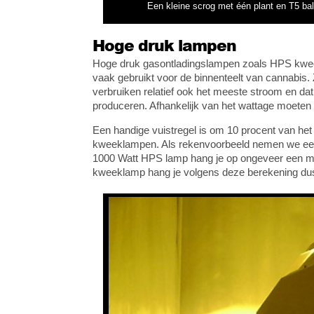
Een kleine scrog met één plant en T5 balk
Hoge druk lampen
Hoge druk gasontladingslampen zoals HPS kw
vaak gebruikt voor de binnenteelt van cannabis. Z
verbruiken relatief ook het meeste stroom en da
produceren. Afhankelijk van het wattage moeten 
Een handige vuistregel is om 10 procent van het 
kweeklampen. Als rekenvoorbeeld nemen we een
1000 Watt HPS lamp hang je op ongeveer een m
kweeklamp hang je volgens deze berekening dus 