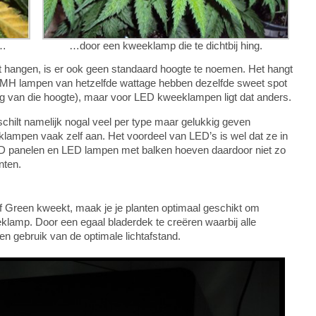
)…
…door een kweeklamp die te dichtbij hing.
 hangen, is er ook geen standaard hoogte te noemen. Het hangt
C)MH lampen van hetzelfde wattage hebben dezelfde sweet spot
g van die hoogte), maar voor LED kweeklampen ligt dat anders.
ilt namelijk nogal veel per type maar gelukkig geven
lampen vaak zelf aan. Het voordeel van LED’s is wel dat ze in
D panelen en LED lampen met balken hoeven daardoor niet zo
nten.
f Green kweekt, maak je je planten optimaal geschikt om
lamp. Door een egaal bladerdek te creëren waarbij alle
n gebruik van de optimale lichtafstand.