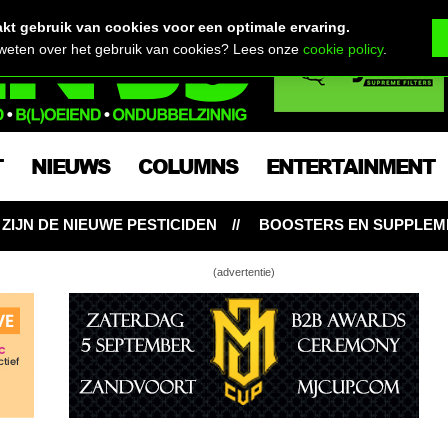
t gebruik van cookies voor een optimale ervaring.
 weten over het gebruik van cookies? Lees onze
cookie policy
.
T
NIEUWS
COLUMNS
ENTERTAINMENT
N
BOOSTERS EN SUPPLEMENTEN: NOODZAKELIJK VOO
(advertentie)
n: wat is de beste pot voor wietplanten?
netterstonede time lapse van Strawberry Cough
ibel op als je succesvol je eigen wiet wil kweken