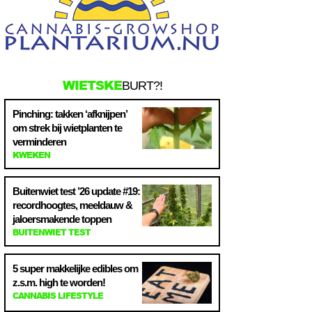
WIETSKE
BURT?!
Pinching: takken ‘afknijpen’
om strek bij wietplanten te
verminderen
KWEKEN
Buitenwiet test ’26 update #19:
recordhoogtes, meeldauw &
jaloersmakende toppen
BUITENWIET TEST
5 super makkelijke edibles om
z.s.m. high te worden!
CANNABIS LIFESTYLE