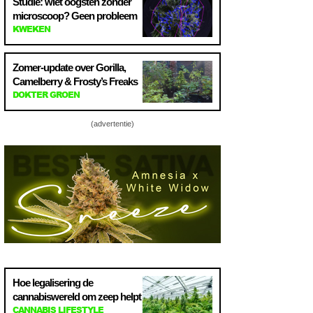
Studie: wiet oogsten zonder
microscoop? Geen probleem
KWEKEN
Zomer-update over Gorilla,
Camelberry & Frosty’s Freaks
DOKTER GROEN
(advertentie)
Hoe legalisering de
cannabiswereld om zeep helpt
CANNABIS LIFESTYLE