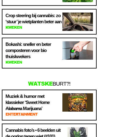
Crop steering bij cannabis: zo
‘stuur’ je wietplanten beter aan
KWEKEN
Bokashi: sneller en beter
composteren voor bio
thuiskwekers
KWEKEN
WATSKE
BURT?!
Muziek & humor met
klassieker ‘Sweet Home
Alabama
Marijuana’
ENTERTAINMENT
Cannabis foto’s • 6 beelden uit
de oorlog tegen wiet (#101)