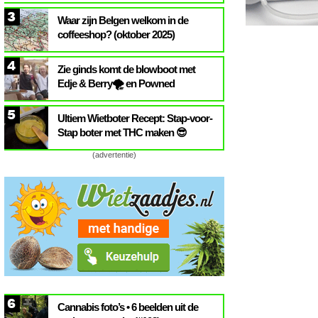
3
Waar zijn Belgen welkom in de
coffeeshop? (oktober 2025)
4
Zie ginds komt de blowboot met
Edje & Berry🌪️ en Powned
5
Ultiem Wietboter Recept: Stap-voor-
Stap boter met THC maken 😎
(advertentie)
6
Cannabis foto’s • 6 beelden uit de