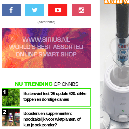
(advertentie)
NU TRENDING
OP CNNBS
1
Buitenwiet test ’26 update #20: dikke
toppen en dorstige dames
2
Boosters en supplementen:
noodzakelijk voor wietplanten, of
kun je ook zonder?