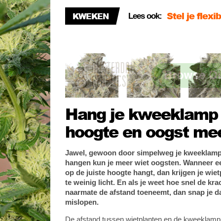
KWEKEN
Lees ook:
Plantenpotte
Kijk: een k
Hang je kweeklamp o
hoogte en oogst me
Jawel, gewoon door simpelweg je kweeklamp 
hangen kun je meer wiet oogsten.
Wanneer e
op de juiste hoogte hangt, dan krijgen je wietp
te weinig licht. En als je weet hoe snel de kra
naarmate de afstand toeneemt, dan snap je da
mislopen.
De afstand tussen wietplanten en de kweeklamp 