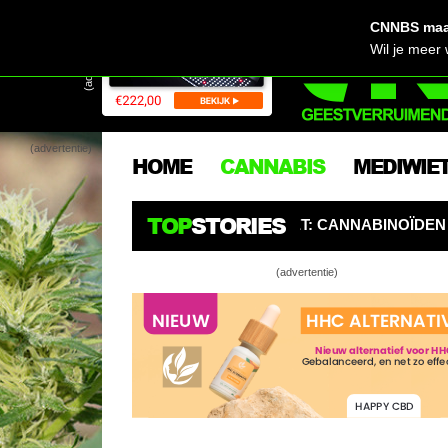
CNNBS maak
(advertentie)
Wil je meer
(advertentie)
HOME
CANNABIS
MEDIWIE
TOP
STORIES
RS OPGELET: CANNABINOÏDEN ZIJN DE NIEUWE PESTICIDE
(advertentie)
Plantenpotte
Kijk: een k
Stel je flex