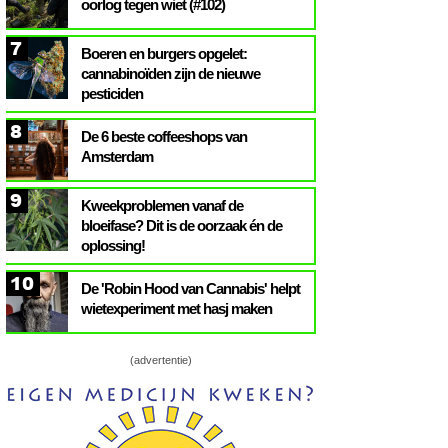
oorlog tegen wiet (#102)
7
Boeren en burgers opgelet:
cannabinoïden zijn de nieuwe
pesticiden
8
De 6 beste coffeeshops van
Amsterdam
9
Kweekproblemen vanaf de
bloeifase? Dit is de oorzaak én de
oplossing!
10
De 'Robin Hood van Cannabis' helpt
wietexperiment met hasj maken
(advertentie)