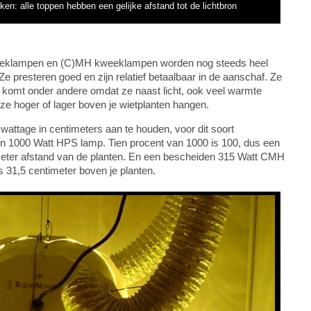
en: alle toppen hebben een gelijke afstand tot de lichtbron
eeklampen en (C)MH kweeklampen worden nog steeds heel
e presteren goed en zijn relatief betaalbaar in de aanschaf. Ze
t komt onder andere omdat ze naast licht, ook veel warmte
ze hoger of lager boven je wietplanten hangen.
wattage in centimeters aan te houden, voor dit soort
 1000 Watt HPS lamp. Tien procent van 1000 is 100, dus een
eter afstand van de planten. En een bescheiden 315 Watt CMH
31,5 centimeter boven je planten.