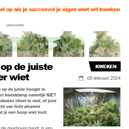
n: wat is de beste pot voor wietplanten?
(advertentie)
netterstonede time lapse van Strawberry Cough
p de juiste
KWEKEN
er wiet
08 februari 2024
op de juiste hoogte te
en kweeklamp namelijk NIET
lanten ofwel te veel, of juist
cht van licht afneemt
t je een hoop wiet kunt
die daarboven hangt, is een