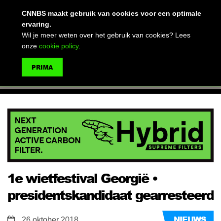
(advertentie)
CNNBS maakt gebruik van cookies voor een optimale
ervaring.
Wil je meer weten over het gebruik van cookies? Lees
onze
cookie policy
.
MENU
PRIMA
ZOEKEN
1e wietfestival Georgië •
presidentskandidaat gearresteerd
NIEUWS
26 oktober 2018