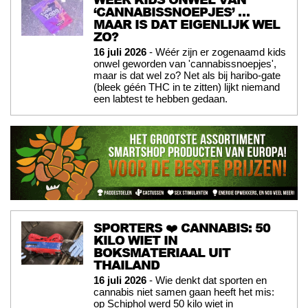
‘CANNABISSNOEPJES’ …
MAAR IS DAT EIGENLIJK WEL
ZO?
16 juli 2026
- Wéér zijn er zogenaamd kids
onwel geworden van 'cannabissnoepjes',
maar is dat wel zo? Net als bij haribo-gate
(bleek géén THC in te zitten) lijkt niemand
een labtest te hebben gedaan.
SPORTERS ❤️ CANNABIS: 50
KILO WIET IN
BOKSMATERIAAL UIT
THAILAND
16 juli 2026
- Wie denkt dat sporten en
cannabis niet samen gaan heeft het mis:
op Schiphol werd 50 kilo wiet in