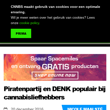
(advertentie)
CNNBS maakt gebruik van cookies voor een optimale
ervaring.
Wil je meer weten over het gebruik van cookies? Lees
onze
cookie policy
.
MENU
PRIMA
ZOEKEN
Piratenpartij en DENK populair bij
cannabisliefhebbers
NICOLE MAALSTÉ
20 december 2016