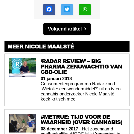
Volgend artikel
MEER NICOLE MAALSTÉ
‘RADAR REVIEW’ – BIG
PHARMA ZENUWACHTIG VAN
CBD-OLIE
01 januari 2018
-
Consumentenprogramma Radar zond
'Wietolie: een wondermiddel?' uit op tv en
cannabis onderzoeker Nicole Maalsté
keek kritisch mee.
#METRUE: TIJD VOOR DE
WAARHEID (OVER CANNABIS)
08 december 2017
- Het zogenaamd
onafhankelijke WODC blijkt 'rapporten' te