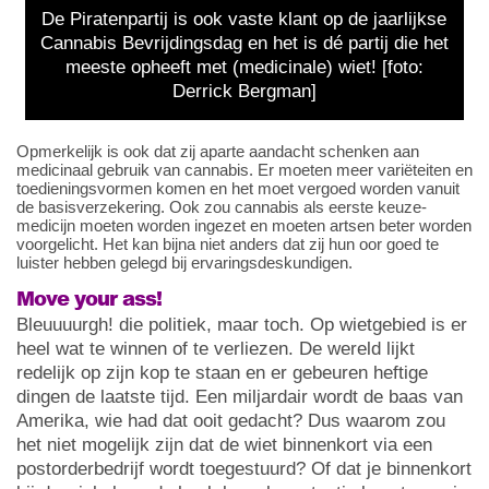
De Piratenpartij is ook vaste klant op de jaarlijkse
Cannabis Bevrijdingsdag en het is dé partij die het
meeste opheeft met (medicinale) wiet! [foto:
Derrick Bergman]
Opmerkelijk is ook dat zij aparte aandacht schenken aan
medicinaal gebruik van cannabis. Er moeten meer variëteiten en
toedieningsvormen komen en het moet vergoed worden vanuit
de basisverzekering. Ook zou cannabis als eerste keuze-
medicijn moeten worden ingezet en moeten artsen beter worden
voorgelicht. Het kan bijna niet anders dat zij hun oor goed te
luister hebben gelegd bij ervaringsdeskundigen.
Move your ass!
Bleuuuurgh! die politiek, maar toch. Op wietgebied is er
heel wat te winnen of te verliezen. De wereld lijkt
redelijk op zijn kop te staan en er gebeuren heftige
dingen de laatste tijd. Een miljardair wordt de baas van
Amerika, wie had dat ooit gedacht? Dus waarom zou
het niet mogelijk zijn dat de wiet binnenkort via een
postorderbedrijf wordt toegestuurd? Of dat je binnenkort