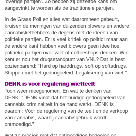
‘overige partijen’. Zo hebben zij dezelfde kans om
aangevinkt te worden als de traditionele partijen.
In de Grass Poll en alles wat daaromheen gebeurt,
kruisen de meningen van duizenden blowers en andere
cannabisliefhebbers de degens met de ideeën van
politieke partijen. Er is veel kritiek op politici maar aan
de andere kant hebben veel blowers geen idee hoe
politieke partijen over wiet of coffeeshops denken. Wie
kent er nou het drugsstandpunt van VNL? Dat is best
opzienbarend: “Hard op harddrugs, soft op softsdrugs.
Stoppen met het gedoogbeleid. Legalisering van wiet.”
DENK is voor regulering wietteelt
Toch weer meegenomen. En wat te denken van
DENK: “DENK vindt dat het huidige gedoogbeleid van
cannabis criminaliteit in de hand werkt. DENK is
daarom: Vóór de regulering van de teelt en de verkoop
van cannabis, waarbij cannabisgebruik wordt
ontmoedigd.”
Wat ze precies met dat ontmoedigen bedoelen en