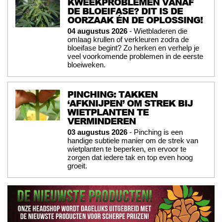
KWEEKPROBLEMEN VANAF
DE BLOEIFASE? DIT IS DE
OORZAAK ÉN DE OPLOSSING!
04 augustus 2026
- Wietbladeren die
omlaag krullen of verkleuren zodra de
bloeifase begint? Zo herken en verhelp je
veel voorkomende problemen in de eerste
bloeiweken.
PINCHING: TAKKEN
‘AFKNIJPEN’ OM STREK BIJ
WIETPLANTEN TE
VERMINDEREN
03 augustus 2026
- Pinching is een
handige subtiele manier om de strek van
wietplanten te beperken, en ervoor te
zorgen dat iedere tak en top even hoog
groeit.