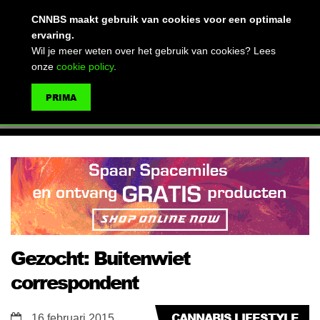
(advertentie)
CNNBS maakt gebruik van cookies voor een optimale
ervaring.
Wil je meer weten over het gebruik van cookies? Lees
onze
cookie policy
.
MENU
PRIMA
ZOEKEN
Gezocht: Buitenwiet
correspondent
CANNABIS LIFESTYLE
16 februari 2015