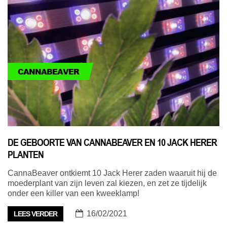
CANNABEAVER
DE GEBOORTE VAN CANNABEAVER EN 10 JACK HERER
PLANTEN
CannaBeaver ontkiemt 10 Jack Herer zaden waaruit hij de
moederplant van zijn leven zal kiezen, en zet ze tijdelijk
onder een killer van een kweeklamp!
16/02/2021
LEES VERDER