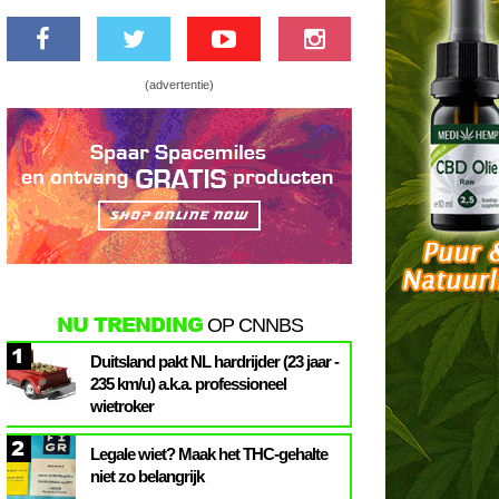
(advertentie)
NU TRENDING
OP CNNBS
1
Duitsland pakt NL hardrijder (23 jaar -
235 km/u) a.k.a. professioneel
wietroker
2
Legale wiet? Maak het THC-gehalte
niet zo belangrijk