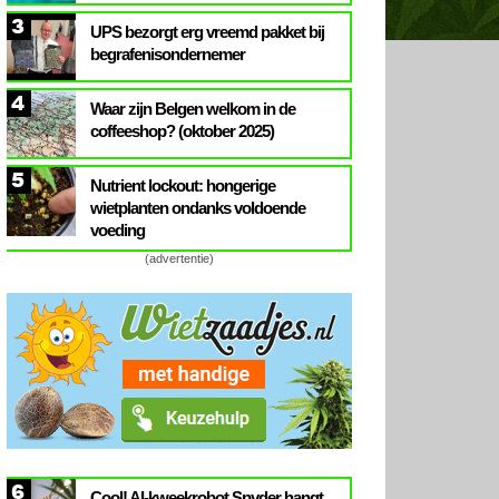
3
UPS bezorgt erg vreemd pakket bij
begrafenisondernemer
4
Waar zijn Belgen welkom in de
coffeeshop? (oktober 2025)
5
Nutrient lockout: hongerige
wietplanten ondanks voldoende
voeding
(advertentie)
6
Cool! AI-kweekrobot Spyder hangt