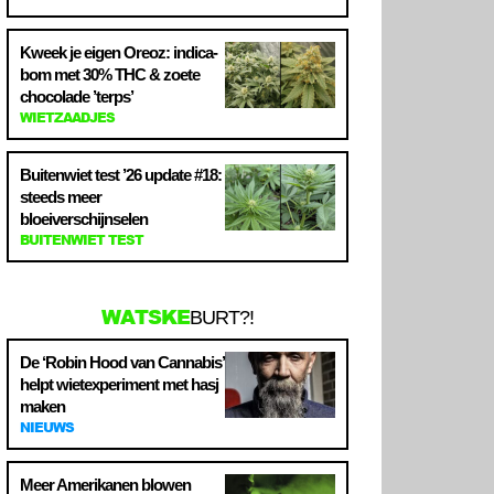
Kweek je eigen Oreoz: indica-
bom met 30% THC & zoete
chocolade ’terps’
WIETZAADJES
Buitenwiet test ’26 update #18:
steeds meer
bloeiverschijnselen
BUITENWIET TEST
WATSKE
BURT?!
De ‘Robin Hood van Cannabis’
helpt wietexperiment met hasj
maken
NIEUWS
Meer Amerikanen blowen