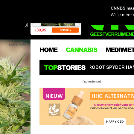
CNNBS maak
(advertentie)
Wil je meer
(advertentie)
HOME
CANNABIS
MEDIWIE
TOP
STORIES
 AI-KWEEKROBOT SPYDER HANGT ALS EEN SPIN BOVEN WI
(advertentie)
Bertje pe
Bio Bertje
Bio Bertj