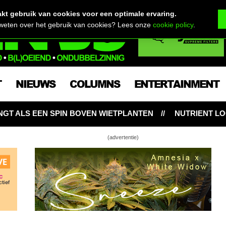
t gebruik van cookies voor een optimale ervaring.
 weten over het gebruik van cookies? Lees onze
cookie policy
.
T
NIEUWS
COLUMNS
ENTERTAINMENT
ETPLANTEN
NUTRIENT LOCKOUT: HONGERIGE WIETP
(advertentie)
utert zaadhulsjes en vliesjes van zijn zaailingen
 zet zijn top terps in de bloeistand
e verpot zijn Top Terps