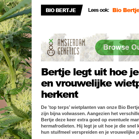
BIO BERTJE
Lees ook:
Bertje pe
Bio Bertje
Bertje legt uit hoe j
en vrouwelijke wiet
herkent
De ’top terps’ wietplanten van onze Bio Bertj
zijn bijna volwassen. Aangezien het verschill
Bertje deze keer extra goed op eventuele man
hermafrodieten. Hij legt je uit hoe je die sne
hun stuifmeel verspreiden en je vrouwelijke 