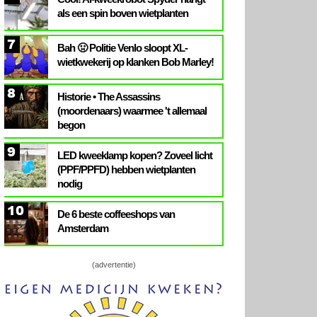
als een spin boven wietplanten
7
Bah 🤢 Politie Venlo sloopt XL-
wietkwekerij op klanken Bob Marley!
8
Historie • The Assassins
(moordenaars) waarmee 't allemaal
begon
9
LED kweeklamp kopen? Zoveel licht
(PPF/PPFD) hebben wietplanten
nodig
10
De 6 beste coffeeshops van
Amsterdam
(advertentie)