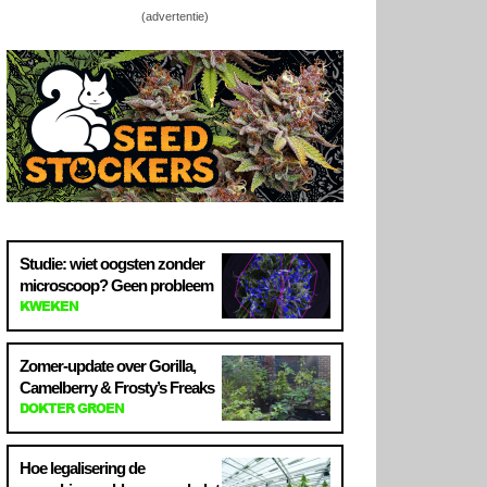
(advertentie)
Studie: wiet oogsten zonder
microscoop? Geen probleem
KWEKEN
Zomer-update over Gorilla,
Camelberry & Frosty’s Freaks
DOKTER GROEN
Hoe legalisering de