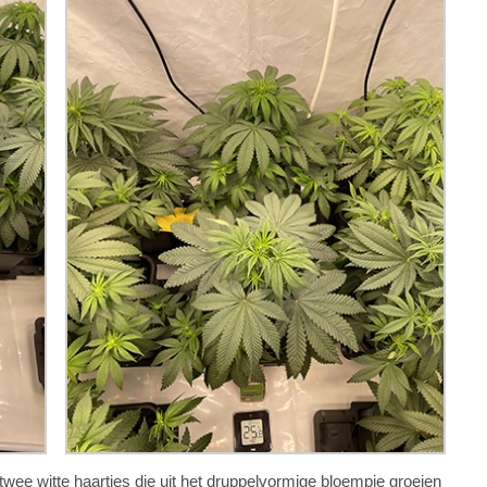
twee witte haartjes die uit het druppelvormige bloempje groeien