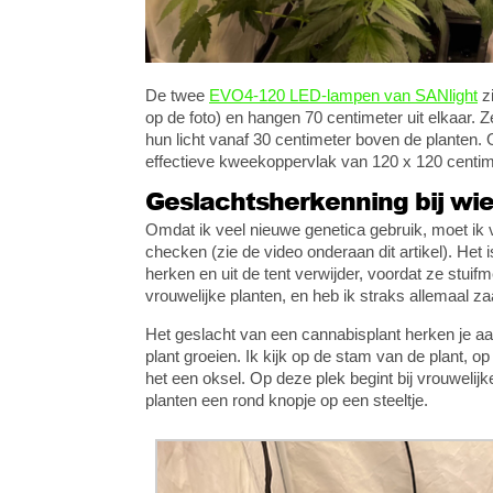
De twee
EVO4-120 LED-lampen van SANlight
zi
op de foto) en hangen 70 centimeter uit elkaar. 
hun licht vanaf 30 centimeter boven de planten.
effectieve kweekoppervlak van 120 x 120 centim
Geslachtsherkenning bij wi
Omdat ik veel nieuwe genetica gebruik, moet ik 
checken (zie de video onderaan dit artikel). Het i
herken en uit de tent verwijder, voordat ze stuif
vrouwelijke planten, en heb ik straks allemaal zaa
Het geslacht van een cannabisplant herken je aa
plant groeien. Ik kijk op de stam van de plant, o
het een oksel. Op deze plek begint bij vrouwelijk
planten een rond knopje op een steeltje.