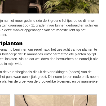
jn nu niet meer gedimd (zie de 3 groene lichtjes op de dimmer
Ze zijn daarnaast ook 11 graden naar binnen gedraaid en schijnen
 Op deze manier opgehangen valt het meeste licht op het
eter.
etplanten
vanaf nu beginnen om regelmatig het geslacht van de planten te
s belangrijk dat ik mannetjes en/of hermafrodiete planten op tijd
meel loslaten. Als ze dat wel doen dan bevruchten ze namelijk alle
d in mijn wiet.
n de vruchtbeginsels die uit de vertakkingen (nodes) van de
p het punt waar een zijtak groeit. Dit noem je een node en ik noem
e planten de groei van de vrouwelijke bloemen, en bij mannelijke