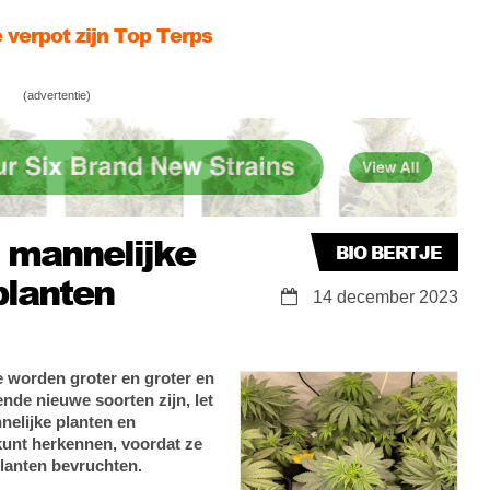
utert zaadhulsjes en vliesjes van zijn zaailingen
 zet zijn top terps in de bloeistand
(advertentie)
e mannelijke
BIO BERTJE
planten
14 december 2023
e worden groter en groter en
ende nieuwe soorten zijn, let
nelijke planten en
l kunt herkennen, voordat ze
planten bevruchten.