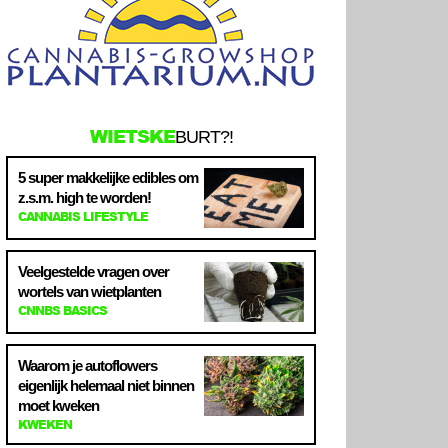
WIETSKE
BURT?!
5 super makkelijke edibles om
z.s.m. high te worden!
CANNABIS LIFESTYLE
Veelgestelde vragen over
wortels van wietplanten
CNNBS BASICS
Waarom je autoflowers
eigenlijk helemaal niet binnen
moet kweken
KWEKEN