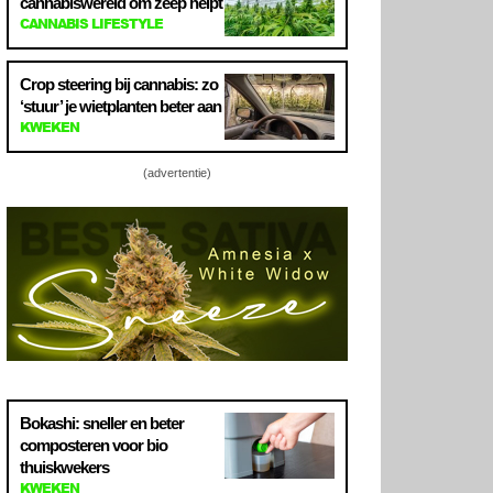
cannabiswereld om zeep helpt
CANNABIS LIFESTYLE
Crop steering bij cannabis: zo
‘stuur’ je wietplanten beter aan
KWEKEN
(advertentie)
Bokashi: sneller en beter
composteren voor bio
thuiskwekers
KWEKEN