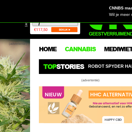
CNNBS maak
(advertentie)
Wil je meer
(advertentie)
HOME
CANNABIS
MEDIWIE
TOP
STORIES
L! AI-KWEEKROBOT SPYDER HANGT ALS EEN SPIN BOVEN
(advertentie)
10 tips om b
zomermaan
5 goede red
Het belang 