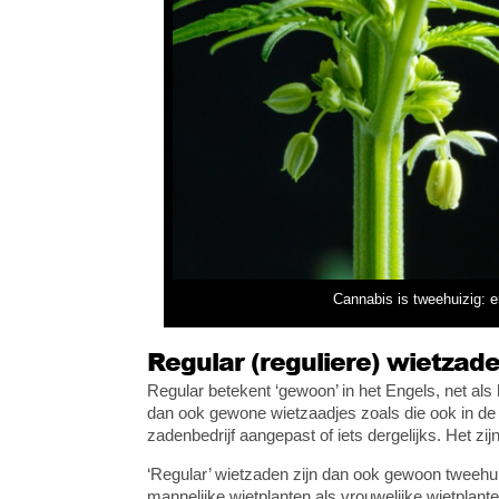
Cannabis is tweehuizig: er
Regular (reguliere) wietzad
Regular betekent ‘gewoon’ in het Engels, net als 
dan ook gewone wietzaadjes zoals die ook in de 
zadenbedrijf aangepast of iets dergelijks. Het z
‘Regular’ wietzaden zijn dan ook gewoon tweehui
mannelijke wietplanten als vrouwelijke wietplan