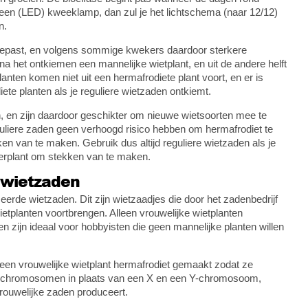
een (LED) kweeklamp, dan zul je het lichtschema (naar 12/12)
n.
ngepast, en volgens sommige kwekers daardoor sterkere
a het ontkiemen een mannelijke wietplant, en uit de andere helft
anten komen niet uit een hermafrodiete plant voort, en er is
te planten als je reguliere wietzaden ontkiemt.
, en zijn daardoor geschikter om nieuwe wietsoorten mee te
guliere zaden geen verhoogd risico hebben om hermafrodiet te
en van te maken. Gebruik dus altijd reguliere wietzaden als je
ederplant om stekken van te maken.
 wietzaden
erde wietzaden. Dit zijn wietzaadjes die door het zadenbedrijf
ietplanten voortbrengen. Alleen vrouwelijke wietplanten
zijn ideaal voor hobbyisten die geen mannelijke planten willen
en vrouwelijke wietplant hermafrodiet gemaakt zodat ze
e X-chromosomen in plaats van een X en een Y-chromosoom,
vrouwelijke zaden produceert.