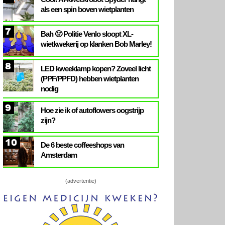
als een spin boven wietplanten
7
Bah 🤢 Politie Venlo sloopt XL-
wietkwekerij op klanken Bob Marley!
8
LED kweeklamp kopen? Zoveel licht
(PPF/PPFD) hebben wietplanten
nodig
9
Hoe zie ik of autoflowers oogstrijp
zijn?
10
De 6 beste coffeeshops van
Amsterdam
(advertentie)