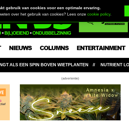
t gebruik van cookies voor een optimale ervaring.
 weten over het gebruik van cookies? Lees onze
cookie policy
.
T
NIEUWS
COLUMNS
ENTERTAINMENT
 WIETPLANTEN
NUTRIENT LOCKOUT: HONGERIGE WIE
(advertentie)
innen wiet te kweken tijdens hete
den
enen om biologisch wiet te kweken
van Rust, Reinheid en Regelmaat voor