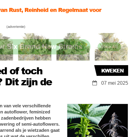
innen wiet te kweken tijdens hete
den
enen om biologisch wiet te kweken
(advertentie)
d of toch
KWEKEN
 Dit zijn de
07 mei 2025
en van vele verschillende
n autoflower, feminized
eel zadenbedrijven hebben
wering of semi-autoflowers.
arrend als je wietzaden gaat
 uit wat de verschillen