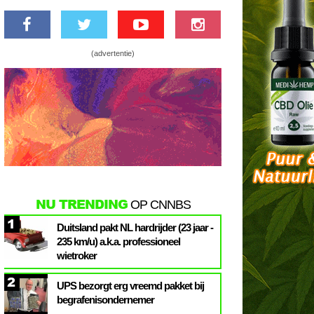
(advertentie)
NU TRENDING
OP CNNBS
1
Duitsland pakt NL hardrijder (23 jaar -
235 km/u) a.k.a. professioneel
wietroker
2
UPS bezorgt erg vreemd pakket bij
begrafenisondernemer