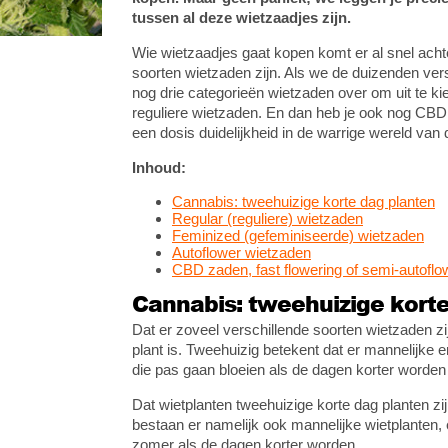
tussen al deze wietzaadjes zijn.
Wie wietzaadjes gaat kopen komt er al snel achte
soorten wietzaden zijn. Als we de duizenden vers
nog drie categorieën wietzaden over om uit te ki
reguliere wietzaden. En dan heb je ook nog CBD 
een dosis duidelijkheid in de warrige wereld van
Inhoud:
Cannabis: tweehuizige korte dag planten
Regular (reguliere) wietzaden
Feminized (gefeminiseerde) wietzaden
Autoflower wietzaden
CBD zaden, fast flowering of semi-autoflo
Cannabis: tweehuizige kort
Dat er zoveel verschillende soorten wietzaden z
plant is. Tweehuizig betekent dat er mannelijke en
die pas gaan bloeien als de dagen korter worden
Dat wietplanten tweehuizige korte dag planten zi
bestaan er namelijk ook mannelijke wietplanten, 
zomer als de dagen korter worden.