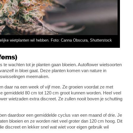
elijke wietplanten wil hebben. Foto: Canna Obscura, Shutterstock
fems)
s te wachten tot je planten gaan bloeien. Autoflower wietsoorten
 vanzelf in bloei gaat. Deze planten komen van nature in
enswisselingen meemaken.
en daar na een week of vijf mee. Ze groeien voordat ze met
 ze gemiddeld 80 cm tot 120 cm groot kunnen worden. Heel veel
ower wietzaden extra discreet. Ze zullen nooit boven je schutting
ebben daardoor een gemiddelde cyclus van een maand of drie. Je
aten bloeien en ze worden niet veel groter dan 120 cm hoog. Dit
e discreet en lekker snel wat wiet voor eigen gebruik wil