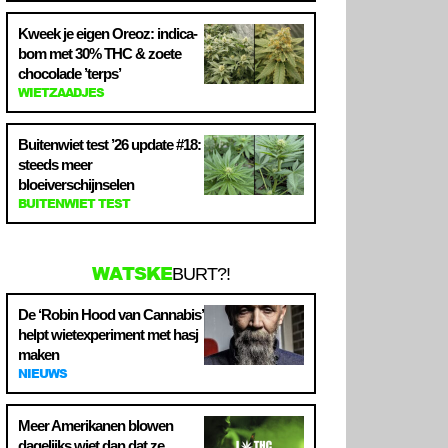
Kweek je eigen Oreoz: indica-
bom met 30% THC & zoete
chocolade ’terps’
WIETZAADJES
Buitenwiet test ’26 update #18:
steeds meer
bloeiverschijnselen
BUITENWIET TEST
WATSKE
BURT?!
De ‘Robin Hood van Cannabis’
helpt wietexperiment met hasj
maken
NIEUWS
Meer Amerikanen blowen
dagelijks wiet dan dat ze