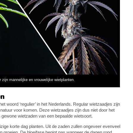
 zijn mannelijke en vrouwelijke wietplanten.
en
het woord ‘regulier’ in het Nederlands. Regular wietzaadjes zijn
natuur voor komen. Deze wietzaadjes zijn dus niet door het
ijn gewone wietzaden van een bepaalde wietsoort.
zige korte dag planten. Uit de zaden zullen ongeveer evenveel
ten groeien. De bloeifase begint pas wanneer de dagen rond