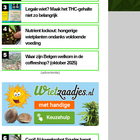
3
Legale wiet? Maak het THC-gehalte
niet zo belangrijk
4
Nutrient lockout: hongerige
wietplanten ondanks voldoende
voeding
5
Waar zijn Belgen welkom in de
coffeeshop? (oktober 2025)
(advertentie)
6
Cool! AI-kweekrobot Spyder hangt