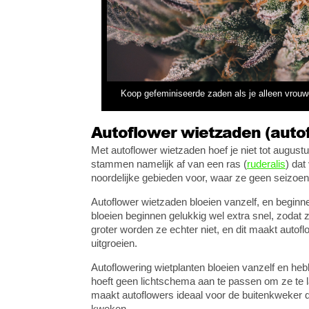
Koop gefeminiseerde zaden als je alleen vrouw
Autoflower wietzaden (auto
Met autoflower wietzaden hoef je niet tot augustu
stammen namelijk af van een ras (
ruderalis
) dat
noordelijke gebieden voor, waar ze geen seizo
Autoflower wietzaden bloeien vanzelf, en beginn
bloeien beginnen gelukkig wel extra snel, zodat
groter worden ze echter niet, en dit maakt autofl
uitgroeien.
Autoflowering wietplanten bloeien vanzelf en h
hoeft geen lichtschema aan te passen om ze te l
maakt autoflowers ideaal voor de buitenkweker di
kweken.