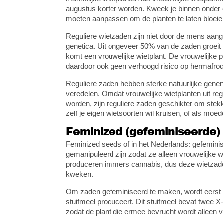
augustus korter worden. Kweek je binnen onder 
moeten aanpassen om de planten te laten bloeie
Reguliere wietzaden zijn niet door de mens aa
genetica. Uit ongeveer 50% van de zaden groeit n
komt een vrouwelijke wietplant. De vrouwelijke pl
daardoor ook geen verhoogd risico op hermafrodie
Reguliere zaden hebben sterke natuurlijke genen
veredelen. Omdat vrouwelijke wietplanten uit re
worden, zijn reguliere zaden geschikter om stekk
zelf je eigen wietsoorten wil kruisen, of als mo
Feminized (gefeminiseerde)
Feminized seeds of in het Nederlands: gefeminise
gemanipuleerd zijn zodat ze alleen vrouwelijke w
produceren immers cannabis, dus deze wietzaden 
kweken.
Om zaden gefeminiseerd te maken, wordt eerst e
stuifmeel produceert. Dit stuifmeel bevat twe
zodat de plant die ermee bevrucht wordt alleen 