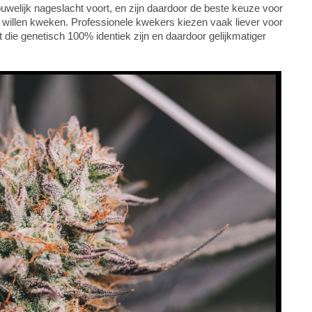
uwelijk nageslacht voort, en zijn daardoor de beste keuze voor
 willen kweken. Professionele kwekers kiezen vaak liever voor
die genetisch 100% identiek zijn en daardoor gelijkmatiger