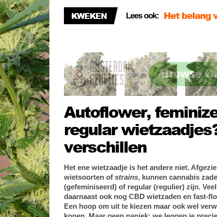
wietplanten
KWEKEN
Lees ook:
10 tips om b
zomermaan
5 goede red
Autoflower, feminize
regular wietzaadjes?
verschillen
Het ene wietzaadje is het andere niet. Afgezi
wietsoorten of
strains
, kunnen cannabis zade
(gefeminiseerd) of regular (regulier) zijn. V
daarnaast ook nog CBD wietzaden en fast-flo
Een hoop om uit te kiezen maar ook wel verw
kopen. Maar geen paniek; we leggen je precies