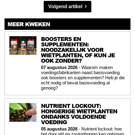
Volgend artikel
MEER KWEKEN
BOOSTERS EN
SUPPLEMENTEN:
NOODZAKELIJK VOOR
WIETPLANTEN, OF KUN JE
OOK ZONDER?
07 augustus 2026
- Waarom maken
voedingsfabrikanten naast basisvoeding
ook boosters en supplementen? Heb je die
echt nodig of bevat basisvoeding al
genoeg?
NUTRIENT LOCKOUT:
HONGERIGE WIETPLANTEN
ONDANKS VOLDOENDE
VOEDING
05 augustus 2026
- Nutrient lockout: hoe
het door pH en zoutophoping kan ontstaan,