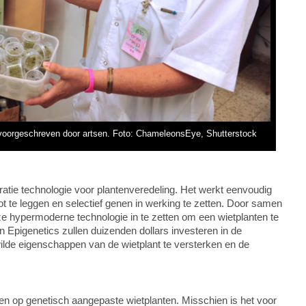
g voorgeschreven door artsen. Foto: ChameleonsEye, Shutterstock
atie technologie voor plantenveredeling. Het werkt eenvoudig
 te leggen en selectief genen in werking te zetten. Door samen
ze hypermoderne technologie in te zetten om een wietplanten te
 Epigenetics zullen duizenden dollars investeren in de
wilde eigenschappen van de wietplant te versterken en de
ten op genetisch aangepaste wietplanten. Misschien is het voor