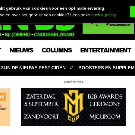
t gebruik van cookies voor een optimale ervaring.
 weten over het gebruik van cookies? Lees onze
cookie policy
.
T
NIEUWS
COLUMNS
ENTERTAINMENT
IDEN
BOOSTERS EN SUPPLEMENTEN: NOODZAKELIJK V
(advertentie)
 maansverduistering: spierwitte wiettoppen!
00 beste wietsoorten voor 2020