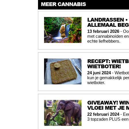
MEER CANNABIS
LANDRASSEN •
ALLEMAAL BEG
13 februari 2026
- Oor
met cannabinoïden en t
echte liefhebbers.
RECEPT: WIETB
WIETBOTER!
24 juni 2024
- Wietbot
kun je gemakkelijk per
wietboter.
GIVEAWAY! WIN
VLOEI MET JE 
22 februari 2024
- Een
3 topzaden PLUS een j