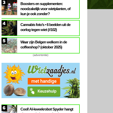
3
Boosters en supplementen:
noodzakelijk voor wietplanten, of
kun je ook zonder?
4
Cannabis foto’s • 6 beelden uit de
oorlog tegen wiet (#102)
5
Waar zijn Belgen welkom in de
coffeeshop? (oktober 2025)
(advertentie)
6
Cool! AI-kweekrobot Spyder hangt