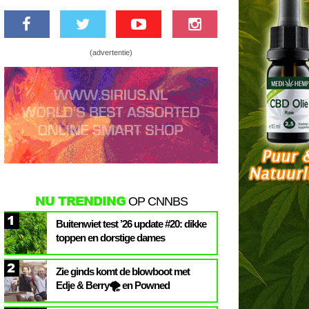
(advertentie)
NU TRENDING
OP CNNBS
1
Buitenwiet test ’26 update #20: dikke
toppen en dorstige dames
2
Zie ginds komt de blowboot met
Edje & Berry🌪️ en Powned