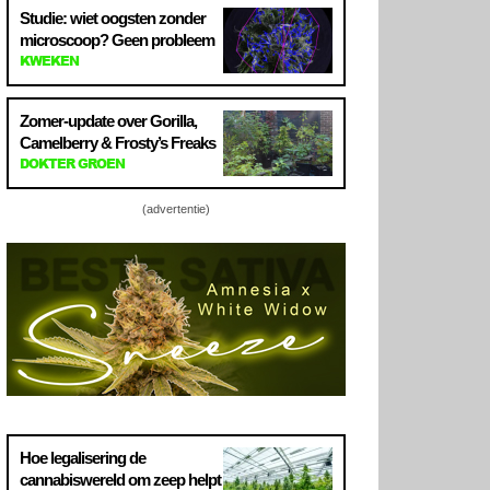
Studie: wiet oogsten zonder
microscoop? Geen probleem
KWEKEN
Zomer-update over Gorilla,
Camelberry & Frosty’s Freaks
DOKTER GROEN
(advertentie)
Hoe legalisering de
cannabiswereld om zeep helpt