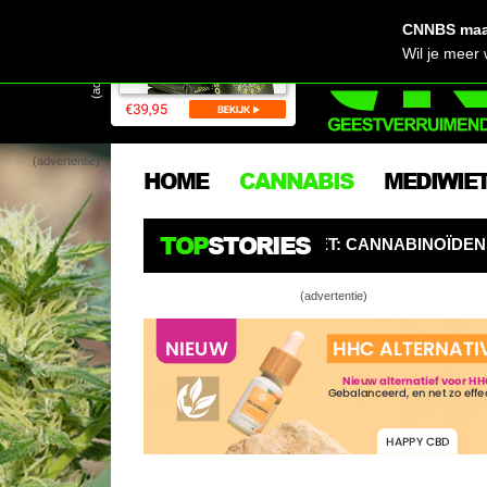
CNNBS maak
(advertentie)
Wil je meer
(advertentie)
HOME
CANNABIS
MEDIWIE
TOP
STORIES
GERS OPGELET: CANNABINOÏDEN ZIJN DE NIEUWE PESTIC
(advertentie)
Mooier dan
Kijk! De 2