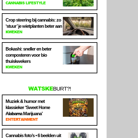
CANNABIS LIFESTYLE
Crop steering bij cannabis: zo
‘stuur’ je wietplanten beter aan
KWEKEN
Bokashi: sneller en beter
composteren voor bio
thuiskwekers
KWEKEN
WATSKE
BURT?!
Muziek & humor met
klassieker ‘Sweet Home
Alabama
Marijuana’
ENTERTAINMENT
Cannabis foto’s • 6 beelden uit