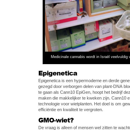
Medicinale cannabis wordt in Israël veelvuldi
Epigenetica
Epigenetica is een hypermoderne en derde gener
gezegd door verborgen delen van plant-DNA bloot
te gaan als Cann10 EpiGen, hoopt het bedrijf de
maken die makkelijker te kweken zijn. Cann10 en
technologie voor wietplanten. Het doel is om ge
efficiëntie en kwaliteit te vergroten.
GMO-wiet?
De vraag is alleen of mensen wel zitten te wach