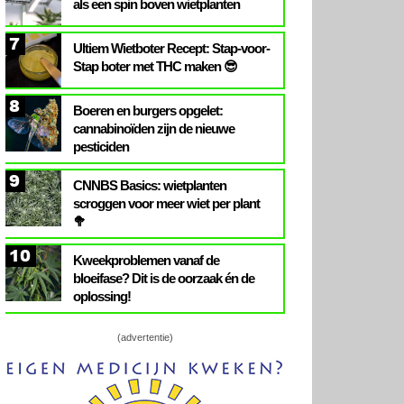
als een spin boven wietplanten
7
Ultiem Wietboter Recept: Stap-voor-
Stap boter met THC maken 😎
8
Boeren en burgers opgelet:
cannabinoïden zijn de nieuwe
pesticiden
9
CNNBS Basics: wietplanten
scroggen voor meer wiet per plant
🥦
10
Kweekproblemen vanaf de
bloeifase? Dit is de oorzaak én de
oplossing!
(advertentie)