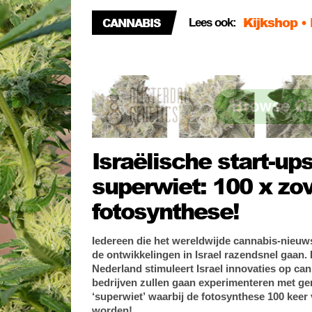
Kijkshop •
CANNABIS
Lees ook:
Mooier dan
Kijk! De 2
Israëlische start-u
superwiet: 100 x zo
fotosynthese!
Iedereen die het wereldwijde cannabis-nieuws
de ontwikkelingen in Israel razendsnel gaan. I
Nederland stimuleert Israel innovaties op ca
bedrijven zullen gaan experimenteren met ge
‘superwiet’ waarbij de fotosynthese 100 kee
worden!