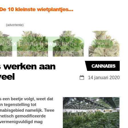
 De 10 kleinste wietplantjes…
 maansverduistering: spierwitte wiettoppen!
(advertentie)
00 beste wietsoorten voor 2020
ps werken aan
CANNABIS
veel
14 januari 2020
 een beetje volgt, weet dat
n tegenstelling tot
nnabisgebied namelijk. Twee
netisch gemodificeerde
r vermenigvuldigd mag