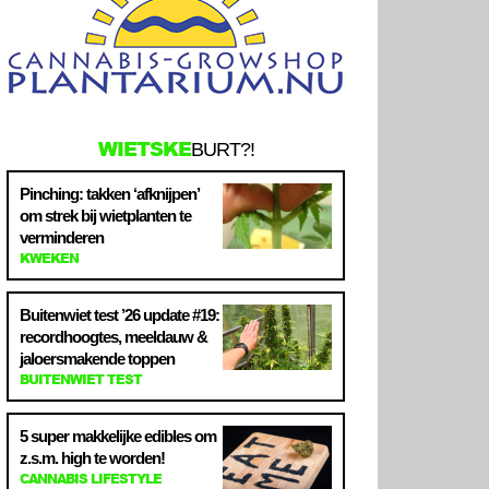
WIETSKE
BURT?!
Pinching: takken ‘afknijpen’
om strek bij wietplanten te
verminderen
KWEKEN
Buitenwiet test ’26 update #19:
recordhoogtes, meeldauw &
jaloersmakende toppen
BUITENWIET TEST
5 super makkelijke edibles om
z.s.m. high te worden!
CANNABIS LIFESTYLE