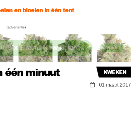
ien en bloeien in één tent
etsoort lekt letterlijk druppels hasjolie
(advertentie)
npot is een hydrosysteem!
in één minuut
KWEKEN
01 maart 2017