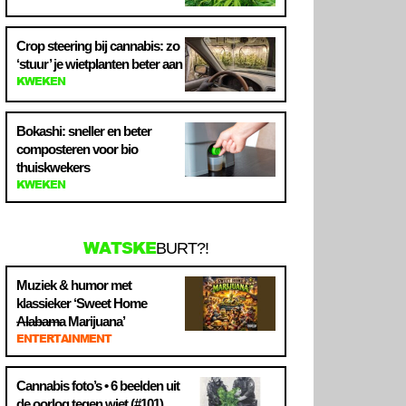
Crop steering bij cannabis: zo
‘stuur’ je wietplanten beter aan
KWEKEN
Bokashi: sneller en beter
composteren voor bio
thuiskwekers
KWEKEN
WATSKE
BURT?!
Muziek & humor met
klassieker ‘Sweet Home
Alabama
Marijuana’
ENTERTAINMENT
Cannabis foto’s • 6 beelden uit
de oorlog tegen wiet (#101)