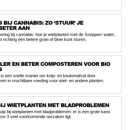
 BIJ CANNABIS: ZO ‘STUUR’ JE
BETER AAN
ering bij cannabis: hoe je wietplanten met de 'knoppen' water,
t richting een betere groei of bloei kunt sturen.
LLER EN BETER COMPOSTEREN VOOR BIO
S
is een snelle manier om knip- en keukenafval door
ren in vruchtbare voeding voor wiet- en andere planten.
BIJ WIETPLANTEN MET BLADPROBLEMEN
ulp bij wietplanten met bladproblemen: er is een grote kans
eze 3 veel voorkomende oorzaken ligt.