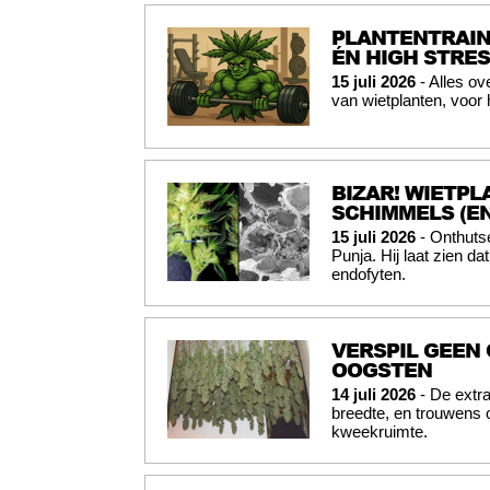
PLANTENTRAIN
ÉN HIGH STRES
15 juli 2026
- Alles ov
van wietplanten, voor
BIZAR! WIETPL
SCHIMMELS (E
15 juli 2026
- Onthuts
Punja. Hij laat zien da
endofyten.
VERSPIL GEEN 
OOGSTEN
14 juli 2026
- De extr
breedte, en trouwens o
kweekruimte.