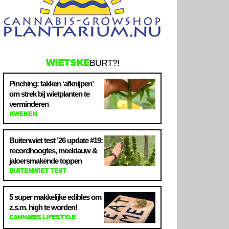
WIETSKE
BURT?!
Pinching: takken ‘afknijpen’
om strek bij wietplanten te
verminderen
KWEKEN
Buitenwiet test ’26 update #19:
recordhoogtes, meeldauw &
jaloersmakende toppen
BUITENWIET TEST
5 super makkelijke edibles om
z.s.m. high te worden!
CANNABIS LIFESTYLE