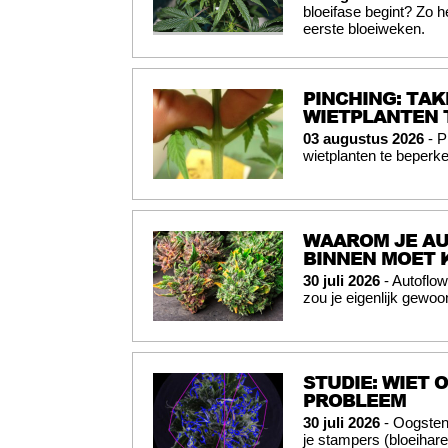
bloeifase begint? Zo 
eerste bloeiweken.
PINCHING: TAK
WIETPLANTEN 
03 augustus 2026
- P
wietplanten te beperke
WAAROM JE AU
BINNEN MOET
30 juli 2026
- Autoflo
zou je eigenlijk gewo
STUDIE: WIET
PROBLEEM
30 juli 2026
- Oogsten
je stampers (bloeihar