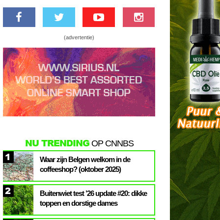
(advertentie)
NU TRENDING
OP CNNBS
1
Waar zijn Belgen welkom in de
coffeeshop? (oktober 2025)
2
Buitenwiet test ’26 update #20: dikke
toppen en dorstige dames