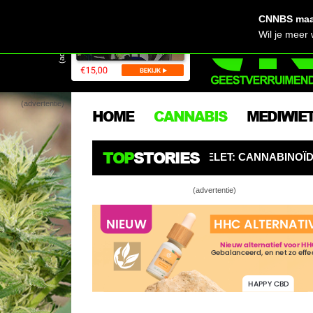
CNNBS maak
(advertentie)
Wil je meer
(advertentie)
HOME
CANNABIS
MEDIWIE
TOP
STORIES
EN BURGERS OPGELET: CANNABINOÏDEN ZIJN DE NIEUWE 
(advertentie)
Vet! Deze wi
Deze plante