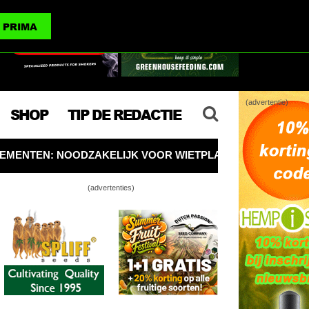
(advertenties)
PRIMA
(advertentie)
SHOP
TIP DE REDACTIE
ELIJK VOOR WIETPLANTEN, OF KUN JE OOK ZONDER?
(advertenties)