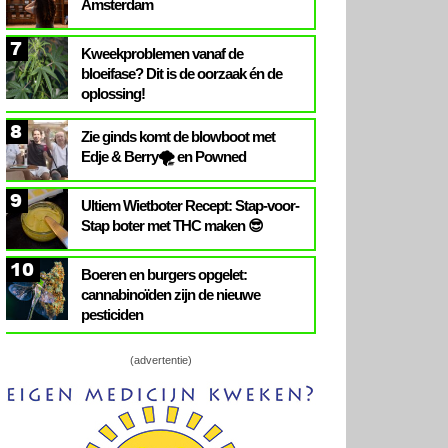
Amsterdam
7
Kweekproblemen vanaf de
bloeifase? Dit is de oorzaak én de
oplossing!
8
Zie ginds komt de blowboot met
Edje & Berry🌪️ en Powned
9
Ultiem Wietboter Recept: Stap-voor-
Stap boter met THC maken 😎
10
Boeren en burgers opgelet:
cannabinoïden zijn de nieuwe
pesticiden
(advertentie)