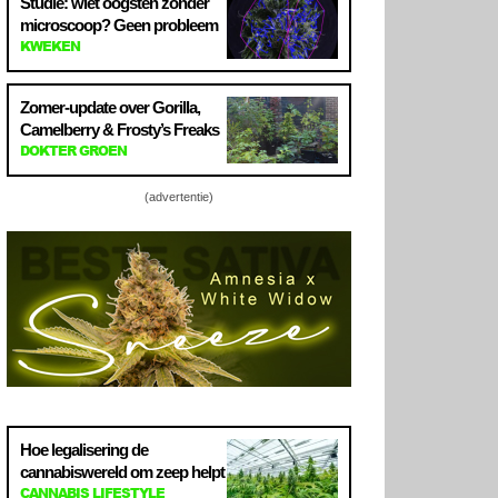
Studie: wiet oogsten zonder
microscoop? Geen probleem
KWEKEN
Zomer-update over Gorilla,
Camelberry & Frosty’s Freaks
DOKTER GROEN
(advertentie)
Hoe legalisering de
cannabiswereld om zeep helpt
CANNABIS LIFESTYLE