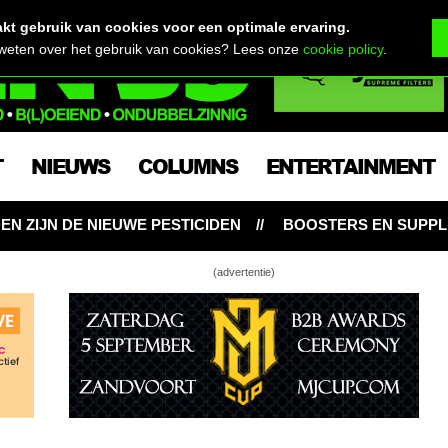
t gebruik van cookies voor een optimale ervaring.
 weten over het gebruik van cookies? Lees onze
cookie policy
.
T
NIEUWS
COLUMNS
ENTERTAINMENT
PESTICIDEN
BOOSTERS EN SUPPLEMENTEN: NOODZAK
(advertentie)
etsoort lekt letterlijk druppels hasjolie
npot is een hydrosysteem!