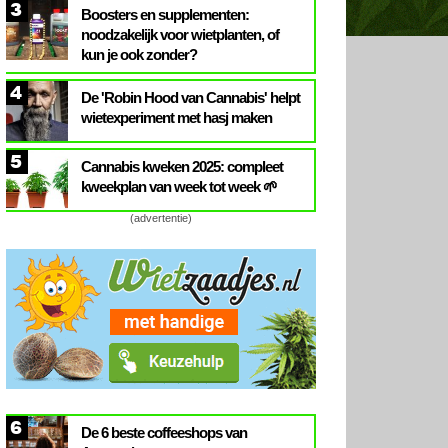
3
Boosters en supplementen:
noodzakelijk voor wietplanten, of
kun je ook zonder?
4
De 'Robin Hood van Cannabis' helpt
wietexperiment met hasj maken
5
Cannabis kweken 2025: compleet
kweekplan van week tot week 🌱
(advertentie)
6
De 6 beste coffeeshops van