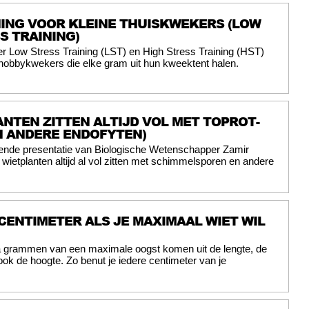
ING VOOR KLEINE THUISKWEKERS (LOW
S TRAINING)
er Low Stress Training (LST) en High Stress Training (HST)
 hobbykwekers die elke gram uit hun kweektent halen.
ANTEN ZITTEN ALTIJD VOL MET TOPROT-
N ANDERE ENDOFYTEN)
ende presentatie van Biologische Wetenschapper Zamir
t wietplanten altijd al vol zitten met schimmelsporen en andere
CENTIMETER ALS JE MAXIMAAL WIET WIL
a grammen van een maximale oogst komen uit de lengte, de
ok de hoogte. Zo benut je iedere centimeter van je