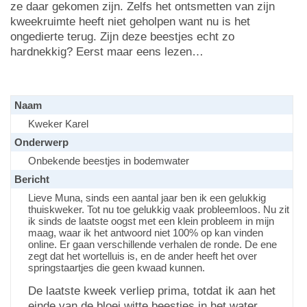
ze daar gekomen zijn. Zelfs het ontsmetten van zijn
kweekruimte heeft niet geholpen want nu is het
ongedierte terug. Zijn deze beestjes echt zo
hardnekkig? Eerst maar eens lezen…
Naam
Kweker Karel
Onderwerp
Onbekende beestjes in bodemwater
Bericht
Lieve Muna, sinds een aantal jaar ben ik een gelukkig
thuiskweker. Tot nu toe gelukkig vaak probleemloos. Nu zit
ik sinds de laatste oogst met een klein probleem in mijn
maag, waar ik het antwoord niet 100% op kan vinden
online. Er gaan verschillende verhalen de ronde. De ene
zegt dat het wortelluis is, en de ander heeft het over
springstaartjes die geen kwaad kunnen.
De laatste kweek verliep prima, totdat ik aan het
einde van de bloei witte beestjes in het water