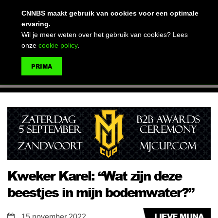
(advertentie)
CNNBS maakt gebruik van cookies voor een optimale
ervaring.
Wil je meer weten over het gebruik van cookies? Lees
onze
cookie policy
.
MENU
PRIMA
ZOEKEN
Kweker Karel: “Wat zijn deze
beestjes in mijn bodemwater?”
LIEVE MUNA
15 november 2022