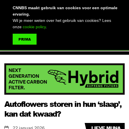
(advertentie)
CNNBS maakt gebruik van cookies voor een optimale
ervaring.
Wil je meer weten over het gebruik van cookies? Lees
onze
cookie policy
.
MENU
PRIMA
ZOEKEN
Autoflowers storen in hun ‘slaap’,
kan dat kwaad?
LIEVE MUNA
22 januari 2026