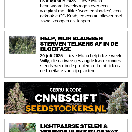
05 augustus 2025
- Lieve Muna
beantwoord kweekvragen over een
wietplant met dikke 'worstenblaadjes', een
geknakte OG Kush, en een autoflower met
zowel knoppen als toppen.
HELP, MIJN BLADEREN
STERVEN TELKENS AF IN DE
BLOEIFASE
30 juli 2025
- Lieve Muna helpt deze week
Willy, die na twee geslaagde kweekrondes
steeds weer in de problemen komt tijdens
de bloeifase van zijn planten.
LICHTPAARSE STELEN &
VREEMDE VLEKKEN OP WAT