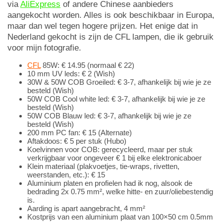
via
AliExpress
of andere Chinese aanbieders
aangekocht worden. Alles is ook beschikbaar in Europa,
maar dan wel tegen hogere prijzen. Het enige dat in
Nederland gekocht is zijn de CFL lampen, die ik gebruik
voor mijn fotografie.
CFL
85W: € 14.95 (normaal € 22)
10 mm UV leds: € 2 (Wish)
30W & 50W COB Groeiled: € 3-7, afhankelijk bij wie je ze
besteld (Wish)
50W COB Cool white led: € 3-7, afhankelijk bij wie je ze
besteld (Wish)
50W COB Blauw led: € 3-7, afhankelijk bij wie je ze
besteld (Wish)
200 mm PC fan: € 15 (Alternate)
Aftakdoos: € 5 per stuk (Hubo)
Koelvinnen voor COB: gerecycleerd, maar per stuk
verkrijgbaar voor ongeveer € 1 bij elke elektronicaboer
Klein materiaal (plakvoetjes, tie-wraps, rivetten,
weerstanden, etc.): € 15
Aluminium platen en profielen had ik nog, alsook de
bedrading 2x 0.75 mm², welke hitte- en zuur/oliebestendig
is.
Aarding is apart aangebracht, 4 mm²
Kostprijs van een aluminium plaat van 100×50 cm 0.5mm