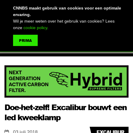
(advertentie)
CNNBS maakt gebruik van cookies voor een optimale
ervaring.
Wil je meer weten over het gebruik van cookies? Lees
onze
cookie policy
.
MENU
PRIMA
ZOEKEN
Doe-het-zelf! Excalibur bouwt een
led kweeklamp
EXCALIBUR
03 juli 2018