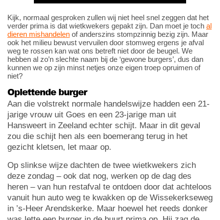
Kijk, normaal gesproken zullen wij niet heel snel zeggen dat het
verder prima is dat wietkwekers gepakt zijn. Dan moet je toch
al
dieren mishandelen
of anderszins stompzinnig bezig zijn. Maar
ook het milieu bewust vervuilen door stomweg ergens je afval
weg te rossen kan wat ons betreft niet door de beugel. We
hebben al zo’n slechte naam bij de ‘gewone burgers’, dus dan
kunnen we op zijn minst netjes onze eigen troep opruimen of
niet?
Oplettende burger
Aan die volstrekt normale handelswijze hadden een 21-
jarige vrouw uit Goes en een 23-jarige man uit
Hansweert in Zeeland echter schijt. Maar in dit geval
zou die schijt hen als een boemerang terug in het
gezicht kletsen, let maar op.
Op slinkse wijze dachten de twee wietkwekers zich
deze zondag – ook dat nog, werken op de dag des
heren – van hun restafval te ontdoen door dat achteloos
vanuit hun auto weg te kwakken op de Wissekerkseweg
in ’s-Heer Arendskerke. Maar hoewel het reeds donker
was lette een burger in de buurt prima op. Hij zag de