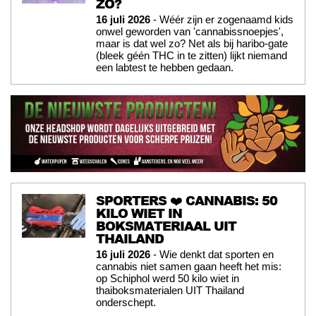
ZO?
16 juli 2026
- Wéér zijn er zogenaamd kids
onwel geworden van 'cannabissnoepjes',
maar is dat wel zo? Net als bij haribo-gate
(bleek géén THC in te zitten) lijkt niemand
een labtest te hebben gedaan.
SPORTERS ❤️ CANNABIS: 50
KILO WIET IN
BOKSMATERIAAL UIT
THAILAND
16 juli 2026
- Wie denkt dat sporten en
cannabis niet samen gaan heeft het mis:
op Schiphol werd 50 kilo wiet in
thaiboksmaterialen UIT Thailand
onderschept.