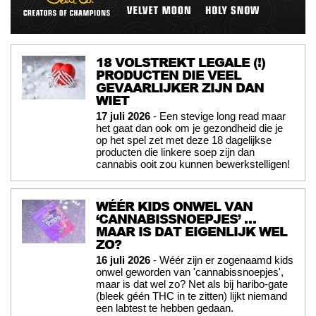
18 VOLSTREKT LEGALE (!)
PRODUCTEN DIE VEEL
GEVAARLIJKER ZIJN DAN
WIET
17 juli 2026
- Een stevige long read maar
het gaat dan ook om je gezondheid die je
op het spel zet met deze 18 dagelijkse
producten die linkere soep zijn dan
cannabis ooit zou kunnen bewerkstelligen!
WÉÉR KIDS ONWEL VAN
‘CANNABISSNOEPJES’ …
MAAR IS DAT EIGENLIJK WEL
ZO?
16 juli 2026
- Wéér zijn er zogenaamd kids
onwel geworden van 'cannabissnoepjes',
maar is dat wel zo? Net als bij haribo-gate
(bleek géén THC in te zitten) lijkt niemand
een labtest te hebben gedaan.