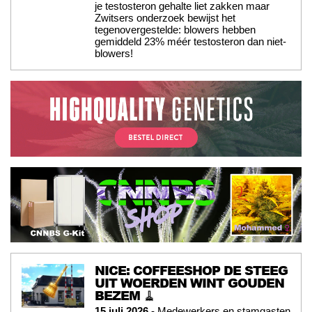
je testosteron gehalte liet zakken maar
Zwitsers onderzoek bewijst het
tegenovergestelde: blowers hebben
gemiddeld 23% méér testosteron dan niet-
blowers!
NICE: COFFEESHOP DE STEEG
UIT WOERDEN WINT GOUDEN
BEZEM 🧹
15 juli 2026
- Medewerkers en stamgasten