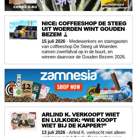
NICE: COFFEESHOP DE STEEG
UIT WOERDEN WINT GOUDEN
BEZEM 🧹
15 juli 2026
- Medewerkers en stamgasten
van coffeeshop De Steeg uit Woerden
ruimen zwerfafval op in de buurt, en
winnen daarvoor de Gouden Bezem 2026.
ARLIND K. VERKOOPT WIET
EN LULKOEK: “WIE KOOPT
WIET BIJ DE KAPPER?”
13 juli 2026
- Arlind K. verkocht niet alleen