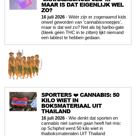
MAAR IS DAT EIGENLIJK WEL
ZO?
16 juli 2026
- Wéér zijn er zogenaamd kids
onwel geworden van 'cannabissnoepjes',
maar is dat wel zo? Net als bij haribo-gate
(bleek géén THC in te zitten) lijkt niemand
een labtest te hebben gedaan.
SPORTERS ❤️ CANNABIS: 50
KILO WIET IN
BOKSMATERIAAL UIT
THAILAND
16 juli 2026
- Wie denkt dat sporten en
cannabis niet samen gaan heeft het mis:
op Schiphol werd 50 kilo wiet in
thaiboksmaterialen UIT Thailand