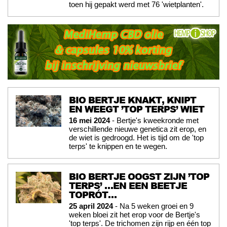
toen hij gepakt werd met 76 'wietplanten'.
BIO BERTJE KNAKT, KNIPT
EN WEEGT ’TOP TERPS’ WIET
16 mei 2024
- Bertje's kweekronde met
verschillende nieuwe genetica zit erop, en
de wiet is gedroogd. Het is tijd om de 'top
terps' te knippen en te wegen.
BIO BERTJE OOGST ZIJN ’TOP
TERPS’ …EN EEN BEETJE
TOPRÓT…
25 april 2024
- Na 5 weken groei en 9
weken bloei zit het erop voor de Bertje's
'top terps'. De trichomen zijn rijp en één top