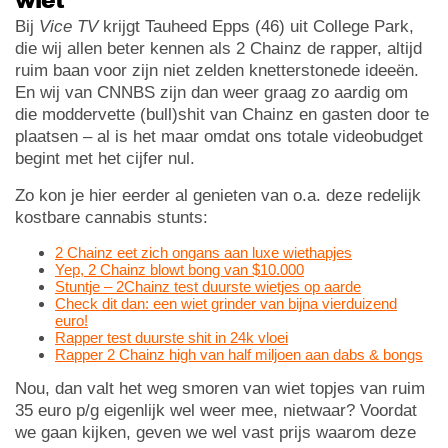
Bij
Vice TV
krijgt Tauheed Epps (46) uit College Park,
die wij allen beter kennen als 2 Chainz de rapper, altijd
ruim baan voor zijn niet zelden knetterstonede ideeën.
En wij van CNNBS zijn dan weer graag zo aardig om
die moddervette (bull)shit van Chainz en gasten door te
plaatsen – al is het maar omdat ons totale videobudget
begint met het cijfer nul.
Zo kon je hier eerder al genieten van o.a. deze redelijk
kostbare cannabis stunts:
2 Chainz eet zich ongans aan luxe wiethapjes
Yep, 2 Chainz blowt bong van $10.000
Stuntje – 2Chainz test duurste wietjes op aarde
Check dit dan: een wiet grinder van bijna vierduizend
euro!
Rapper test duurste shit in 24k vloei
Rapper 2 Chainz high van half miljoen aan dabs & bongs
Nou, dan valt het weg smoren van wiet topjes van ruim
35 euro p/g eigenlijk wel weer mee, nietwaar? Voordat
we gaan kijken, geven we wel vast prijs waarom deze