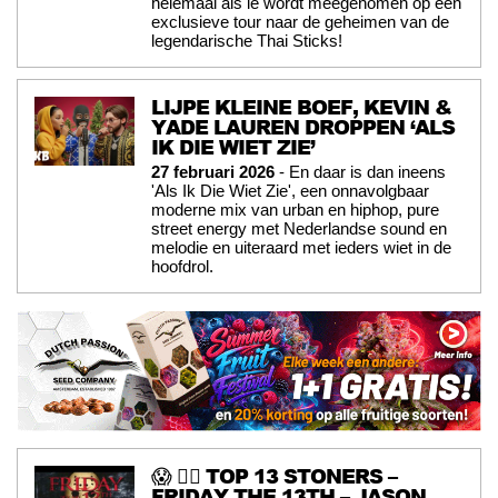
helemaal als ie wordt meegenomen op een
exclusieve tour naar de geheimen van de
legendarische Thai Sticks!
LIJPE KLEINE BOEF, KEVIN &
YADE LAUREN DROPPEN ‘ALS
IK DIE WIET ZIE’
27 februari 2026
- En daar is dan ineens
'Als Ik Die Wiet Zie', een onnavolgbaar
moderne mix van urban en hiphop, pure
street energy met Nederlandse sound en
melodie en uiteraard met ieders wiet in de
hoofdrol.
😱 🧟‍♂️ TOP 13 STONERS –
FRIDAY THE 13TH – JASON