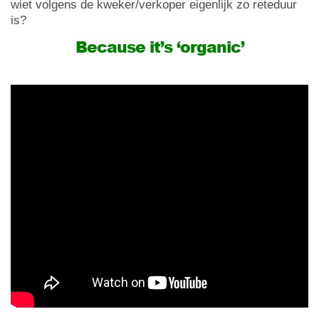
wiet volgens de kweker/verkoper eigenlijk zo reteduur
is?
Because it’s ‘organic’