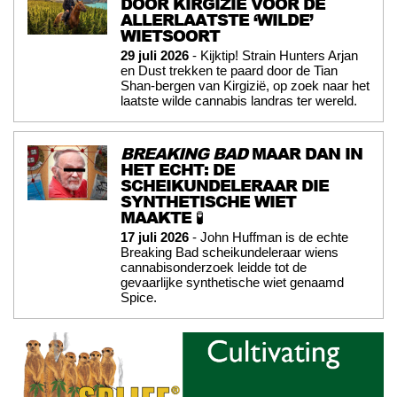
DOOR KIRGIZIË VOOR DE
ALLERLAATSTE ‘WILDE’
WIETSOORT
29 juli 2026
- Kijktip! Strain Hunters Arjan
en Dust trekken te paard door de Tian
Shan-bergen van Kirgizië, op zoek naar het
laatste wilde cannabis landras ter wereld.
BREAKING BAD
MAAR DAN IN
HET ECHT: DE
SCHEIKUNDELERAAR DIE
SYNTHETISCHE WIET
MAAKTE 🧪
17 juli 2026
- John Huffman is de echte
Breaking Bad scheikundeleraar wiens
cannabisonderzoek leidde tot de
gevaarlijke synthetische wiet genaamd
Spice.