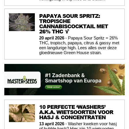
PAPAYA SOUR SPRITZ:
TROPISCHE
CANNABISCOCKTAIL MET
26% THC 🍹
20 april 2026
- Papaya Sour Spritz = 26%
THC, tropisch, papaya, citrus & gassy met
een langdurige high. Lees alles over deze
gloednieuwe Green House strain.
10 PERFECTE ‘WASHERS’
A.K.A. WIETSOORTEN VOOR
HASJ & CONCENTRATEN
13 april 2026
- Washer kweken voor hasj
of bubble hash? Hier zijn 10 wietsoorten