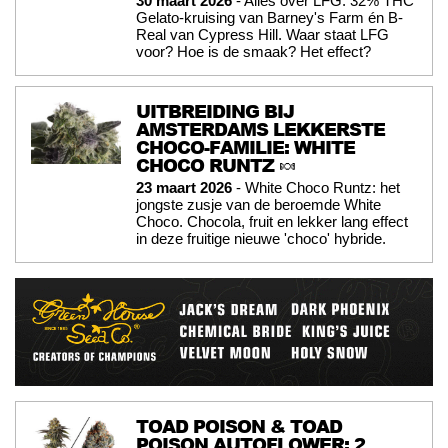
30 maart 2026
- Alles over LFG: 32% THC
Gelato-kruising van Barney's Farm én B-
Real van Cypress Hill. Waar staat LFG
voor? Hoe is de smaak? Het effect?
UITBREIDING BIJ
AMSTERDAMS LEKKERSTE
CHOCO-FAMILIE: WHITE
CHOCO RUNTZ 🍬
23 maart 2026
- White Choco Runtz: het
jongste zusje van de beroemde White
Choco. Chocola, fruit en lekker lang effect
in deze fruitige nieuwe 'choco' hybride.
TOAD POISON & TOAD
POISON AUTOFLOWER: 2