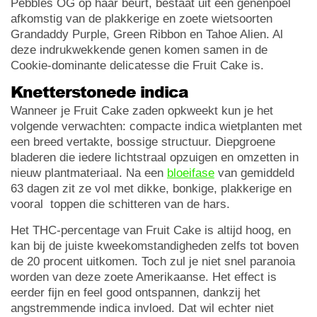
Pebbles OG op haar beurt, bestaat uit een genenpoel
afkomstig van de plakkerige en zoete wietsoorten
Grandaddy Purple, Green Ribbon en Tahoe Alien. Al
deze indrukwekkende genen komen samen in de
Cookie-dominante delicatesse die Fruit Cake is.
Knetterstonede indica
Wanneer je Fruit Cake zaden opkweekt kun je het
volgende verwachten: compacte indica wietplanten met
een breed vertakte, bossige structuur. Diepgroene
bladeren die iedere lichtstraal opzuigen en omzetten in
nieuw plantmateriaal. Na een
bloeifase
van gemiddeld
63 dagen zit ze vol met dikke, bonkige, plakkerige en
vooral toppen die schitteren van de hars.
Het THC-percentage van Fruit Cake is altijd hoog, en
kan bij de juiste kweekomstandigheden zelfs tot boven
de 20 procent uitkomen. Toch zul je niet snel paranoia
worden van deze zoete Amerikaanse. Het effect is
eerder fijn en feel good ontspannen, dankzij het
angstremmende indica invloed. Dat wil echter niet