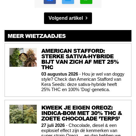
Volgend artikel
MEER WIETZAADJES
AMERICAN STAFFORD:
STERKE SATIVA-HYBRIDE
BIJT VAN ZICH AF MET 25%
THC
03 augustus 2026
- Hou je wel van doggy
style? Check dan American Stafford van
Kera Seeds: deze sativa-hybride heeft
25% THC en 100% 'Dog'-genetica.
KWEEK JE EIGEN OREOZ:
INDICA-BOM MET 30% THC &
ZOETE CHOCOLADE ’TERPS’
27 juli 2026
- Chocolade, diesel & een
explosief effect zijn dé kenmerken van
super strain Oreoz. ...en dan hebben we