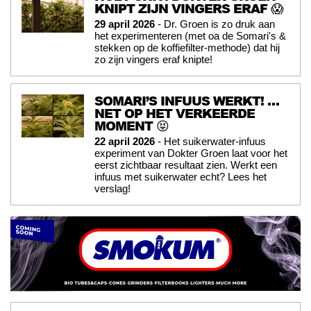
KNIPT ZIJN VINGERS ERAF 😱
29 april 2026
- Dr. Groen is zo druk aan
het experimenteren (met oa de Somari's &
stekken op de koffiefilter-methode) dat hij
zo zijn vingers eraf knipte!
SOMARI’S INFUUS WERKT! …
NET OP HET VERKEERDE
MOMENT 😝
22 april 2026
- Het suikerwater-infuus
experiment van Dokter Groen laat voor het
eerst zichtbaar resultaat zien. Werkt een
infuus met suikerwater echt? Lees het
verslag!