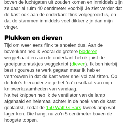
boven de luchtgaten uit zouden komen en inmiddels zijn
ze daar al ruim 40 centimeter voorbij! Je ziet verder dat
de kast ook aan de onderkant flink volgegroeid is, en
dat de stammen inmiddels veel dikker zijn dan mijn
vinger.
Plukken en dieven
Tijd om weer eens flink te snoeien dus. Aan de
bovenkant heb ik vooral de grotere
bladeren
weggehaald en aan de onderkant heb ik juist de
groeipunten/takjes weggeknipt (
dieven
). Ik ben hierbij
best rigoureus te werk gegaan maar ik heb er
vertrouwen in dat de kast weer snel vol zal zitten. Op
de foto’s hieronder zie je het ‘na’ resultaat van mijn
knipwerkzaamheden van vandaag.
Na het knippen heb ik de ventilator van de lamp
afgehaald en helemaal achter in de hoek van de kast
geplaatst, zodat de
150 Watt G-Bars
kweeklamp wat
lager kon. Die hangt nu zo’n 5 centimeter boven de
hoogste toppen.