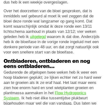
dus heb ik een weekje overgeslagen.
Over het doorzetten van de bloei gesproken, dat is
inmiddels wel gebeurd al moet ik wel zeggen dat de
bloei deze ronde wat langzamer op gang komt. Dat
komt waarschijnlijk omdat ik deze ronde een 13/11
lichtschema aanhoud in plaats van 12/12; vier weken
geleden heb ik
uitgelegd
waarom ik dat doe. Anderzijds
heb ik de bloeifase in de vorige ronde ingeluid met een
donkere periode van 48 uur, en dat zorgt natuurlijk ook
voor een snellere start van de bloeifase.
Ontbladeren, ontbladeren en nog
eens ontbladeren…
Gedurende de afgelopen twee weken heb ik weer een
hoop bladeren geplukt; ze lijken echter net zo hard weer
aan te groeien als ik ze eraf haal. Het laat maar eens
zien hoe enorm hard en snel wietplanten groeien en
plantmassa aanmaken in het
Flow Hydroponics
Systeem
. Ik heb niet élke tussentijdse plukbeurt
bijgehouden maar wel die van vandaag. Dus laten we