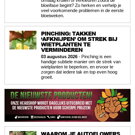
omlaag krullen of verkleuren zodra de
bloeifase begint? Zo herken en verhelp je
veel voorkomende problemen in de eerste
bloeiweken.
PINCHING: TAKKEN
‘AFKNIJPEN’ OM STREK BIJ
WIETPLANTEN TE
VERMINDEREN
03 augustus 2026
- Pinching is een
handige subtiele manier om de strek van
wietplanten te beperken, en ervoor te
zorgen dat iedere tak en top even hoog
groeit.
WAAROM JE AUTOFLOWERS