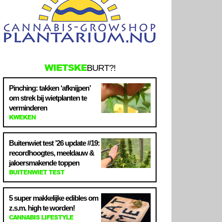
WIETSKE
BURT?!
Pinching: takken ‘afknijpen’
om strek bij wietplanten te
verminderen
KWEKEN
Buitenwiet test ’26 update #19:
recordhoogtes, meeldauw &
jaloersmakende toppen
BUITENWIET TEST
5 super makkelijke edibles om
z.s.m. high te worden!
CANNABIS LIFESTYLE