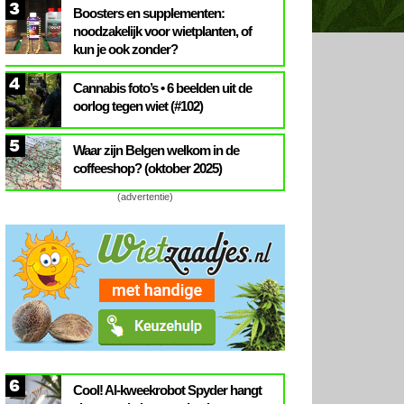
3
Boosters en supplementen:
noodzakelijk voor wietplanten, of
kun je ook zonder?
4
Cannabis foto’s • 6 beelden uit de
oorlog tegen wiet (#102)
5
Waar zijn Belgen welkom in de
coffeeshop? (oktober 2025)
(advertentie)
6
Cool! AI-kweekrobot Spyder hangt