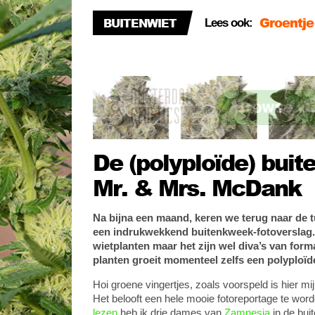
Stealth
BUITENWIET
Lees ook:
Voortijd
De (polyploïde) buit
Mr. & Mrs. McDank
Na bijna een maand, keren we terug naar de
een indrukwekkend buitenkweek-fotoverslag. 
wietplanten maar het zijn wel diva’s van form
planten groeit momenteel zelfs een polyploïd
Hoi groene vingertjes, zoals voorspeld is hier m
Het belooft een hele mooie fotoreportage te wor
lezen
heb ik drie dames van
Zamnesia
in de buit