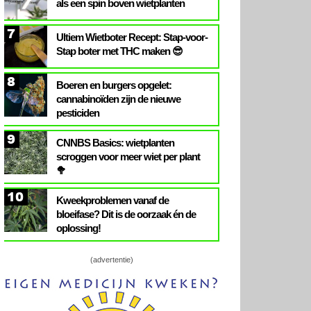
als een spin boven wietplanten
7
Ultiem Wietboter Recept: Stap-voor-
Stap boter met THC maken 😎
8
Boeren en burgers opgelet:
cannabinoïden zijn de nieuwe
pesticiden
9
CNNBS Basics: wietplanten
scroggen voor meer wiet per plant
🥦
10
Kweekproblemen vanaf de
bloeifase? Dit is de oorzaak én de
oplossing!
(advertentie)