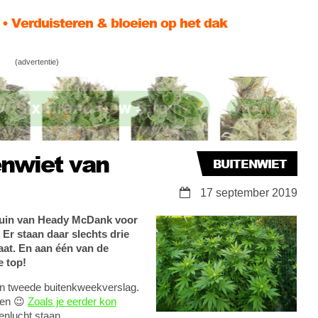
yDutchGuy & Super Lemon Haze
ig oogstfeest @neighbourgrowofficials!
(advertentie)
enwiet van
BUITENWIET
17 september 2019
 tuin van Heady McDank voor
Er staan daar slechts drie
aat. En aan één van de
e top!
ijn tweede buitenkweekverslag.
den 😉
Zoals je eerder kon
enlucht staan.