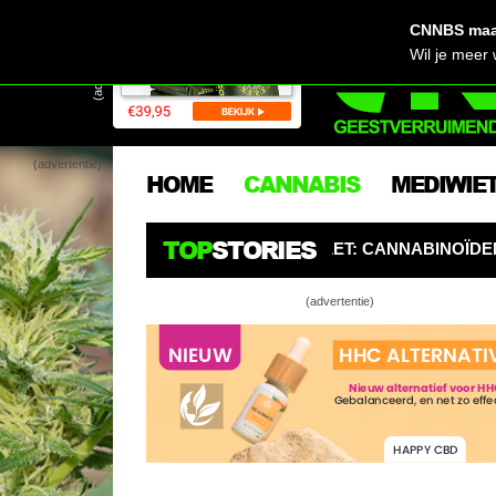
CNNBS maak
(advertentie)
Wil je meer
(advertentie)
HOME
CANNABIS
MEDIWIE
TOP
STORIES
PGELET: CANNABINOÏDEN ZIJN DE NIEUWE PESTICIDEN
(advertentie)
Stealth
Voortijd
Groentje