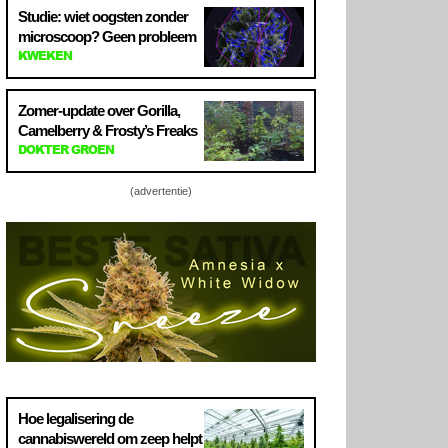
Studie: wiet oogsten zonder
microscoop? Geen probleem
KWEKEN
Zomer-update over Gorilla,
Camelberry & Frosty’s Freaks
DOKTER GROEN
(advertentie)
Hoe legalisering de
cannabiswereld om zeep helpt