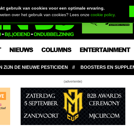
t gebruik van cookies voor een optimale ervaring.
 weten over het gebruik van cookies? Lees onze
cookie policy
.
T
NIEUWS
COLUMNS
ENTERTAINMENT
BOOSTERS EN SUPPLEMENTEN: NOODZAKELIJK VOOR W
(advertentie)
yDutchGuy & Super Lemon Haze
ig oogstfeest @neighbourgrowofficials!
 • Verduisteren & bloeien op het dak