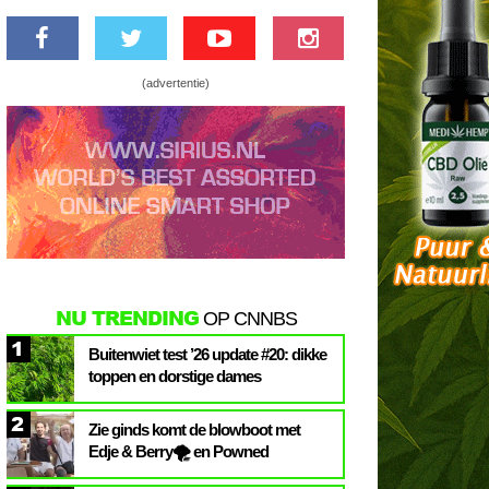
(advertentie)
NU TRENDING
OP CNNBS
1
Buitenwiet test ’26 update #20: dikke
toppen en dorstige dames
2
Zie ginds komt de blowboot met
Edje & Berry🌪️ en Powned