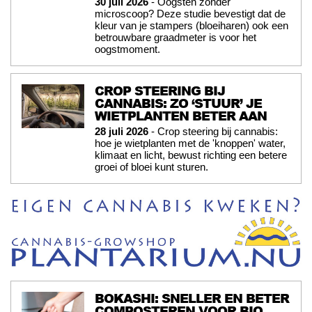
30 juli 2026
- Oogsten zonder
microscoop? Deze studie bevestigt dat de
kleur van je stampers (bloeiharen) ook een
betrouwbare graadmeter is voor het
oogstmoment.
CROP STEERING BIJ
CANNABIS: ZO ‘STUUR’ JE
WIETPLANTEN BETER AAN
28 juli 2026
- Crop steering bij cannabis:
hoe je wietplanten met de 'knoppen' water,
klimaat en licht, bewust richting een betere
groei of bloei kunt sturen.
BOKASHI: SNELLER EN BETER
COMPOSTEREN VOOR BIO