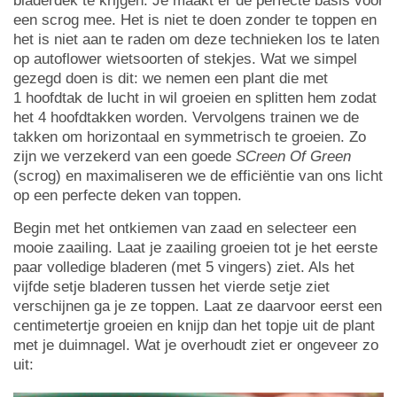
bladerdek te krijgen. Je maakt er de perfecte basis voor
een scrog mee. Het is niet te doen zonder te toppen en
het is niet aan te raden om deze technieken los te laten
op autoflower wietsoorten of stekjes. Wat we simpel
gezegd doen is dit: we nemen een plant die met
1 hoofdtak de lucht in wil groeien en splitten hem zodat
het 4 hoofdtakken worden. Vervolgens trainen we de
takken om horizontaal en symmetrisch te groeien. Zo
zijn we verzekerd van een goede
SCreen Of Green
(scrog) en maximaliseren we de efficiëntie van ons licht
op een perfecte deken van toppen.
Begin met het ontkiemen van zaad en selecteer een
mooie zaailing. Laat je zaailing groeien tot je het eerste
paar volledige bladeren (met 5 vingers) ziet. Als het
vijfde setje bladeren tussen het vierde setje ziet
verschijnen ga je ze toppen. Laat ze daarvoor eerst een
centimetertje groeien en knijp dan het topje uit de plant
met je duimnagel. Wat je overhoudt ziet er ongeveer zo
uit: