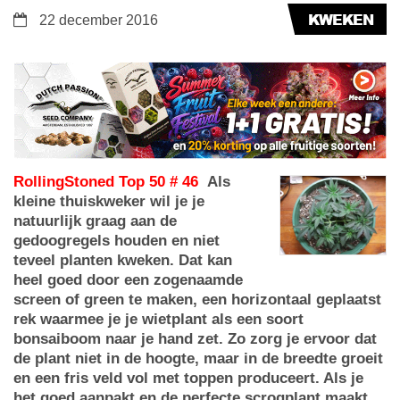
KWEKEN
22 december 2016
RollingStoned Top 50 # 46
Als
kleine thuiskweker wil je je
natuurlijk graag aan de
gedoogregels houden en niet
teveel planten kweken. Dat kan
heel goed door een zogenaamde
screen of green te maken, een horizontaal geplaatst
rek waarmee je je wietplant als een soort
bonsaiboom naar je hand zet. Zo zorg je ervoor dat
de plant niet in de hoogte, maar in de breedte groeit
en een fris veld vol met toppen produceert. Als je
het goed aanpakt en de perfecte scrogplant maakt