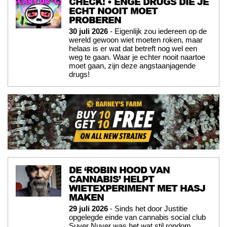
CHECK! • ENGE DRUGS DIE JE
ECHT NOOIT MOET
PROBEREN
30 juli 2026
- Eigenlijk zou iedereen op de
wereld gewoon wiet moeten roken, maar
helaas is er wat dat betreft nog wel een
weg te gaan. Waar je echter nooit naartoe
moet gaan, zijn deze angstaanjagende
drugs!
DE ‘ROBIN HOOD VAN
CANNABIS’ HELPT
WIETEXPERIMENT MET HASJ
MAKEN
29 juli 2026
- Sinds het door Justitie
opgelegde einde van cannabis social club
Suver Nuver was het wat stil rondom