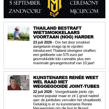
THAILAND BESTRAFT
WIETSMOKKELAARS
VOORTAAN (NOG) HARDER
23 juli 2026
- Om het door smokkel
aangetaste imago op te vijzelen
introduceert Thailand strengere straffen:
een geldboete van 575 euro per
gesmokkelde kilo cannabis plus een
maximale gevangenisstraf van 10 jaar!
KUNSTENARES RENÉE WEET
WÉL RAAD MET
WEGGEGOOIDE JOINT-TUBES
22 juli 2026
- Voorgedraaide joints zijn
razend populair maar er zit 1 groot nadeel
aan: de jointtubes vervuilen het straatbeeld.
Gelukkig is er nu kunstenares Renée
Nieuwenstein om die bug te fiksen!