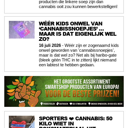
producten die linkere soep zijn dan
cannabis ooit zou kunnen bewerkstelligen!
WÉÉR KIDS ONWEL VAN
‘CANNABISSNOEPJES’ …
MAAR IS DAT EIGENLIJK WEL
ZO?
16 juli 2026
- Wéér zijn er zogenaamd kids
onwel geworden van 'cannabissnoepjes',
maar is dat wel zo? Net als bij haribo-gate
(bleek géén THC in te zitten) lijkt niemand
een labtest te hebben gedaan.
SPORTERS ❤️ CANNABIS: 50
KILO WIET IN