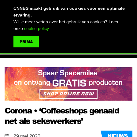
(advertentie)
CNNBS maakt gebruik van cookies voor een optimale
ervaring.
Wil je meer weten over het gebruik van cookies? Lees
onze
cookie policy
.
MENU
PRIMA
ZOEKEN
Corona • ‘Coffeeshops genaaid
net als sekswerkers’
NIEUWS
29 mei 2020