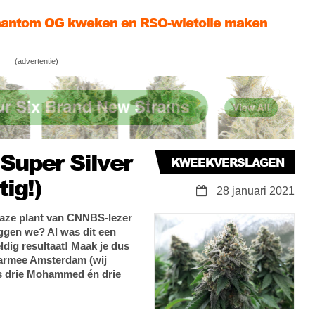
st@ment kweekt 2,27 gram BIO-WIET per…
tt!?
 ontknoping van Crumbled Cookies
(advertentie)
uper Silver
KWEEKVERSLAGEN
tig!)
28 januari 2021
 Haze plant van CNNBS-lezer
ggen we? Al was dit een
dig resultaat! Maak je dus
aarmee Amsterdam (wij
s drie Mohammed én drie