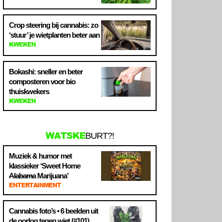
Crop steering bij cannabis: zo
‘stuur’ je wietplanten beter aan
KWEKEN
Bokashi: sneller en beter
composteren voor bio
thuiskwekers
KWEKEN
WATSKE
BURT?!
Muziek & humor met
klassieker ‘Sweet Home
Alabama
Marijuana’
ENTERTAINMENT
Cannabis foto’s • 6 beelden uit
de oorlog tegen wiet (#101)