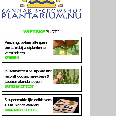
WIETSKE
BURT?!
Pinching: takken ‘afknijpen’
om strek bij wietplanten te
verminderen
KWEKEN
Buitenwiet test ’26 update #19:
recordhoogtes, meeldauw &
jaloersmakende toppen
BUITENWIET TEST
5 super makkelijke edibles om
z.s.m. high te worden!
CANNABIS LIFESTYLE