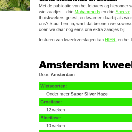
Met de publicatie van het fotoverslag hieronder
wietzaadjes – drie
Mohammeds
en drie
Sneeze
thuiskwekers getest, en kwamen daarbij als winn
ons? Stuur hem in, want dat belonen we sowieso
doen we daar nog eens drie extra zaadjes bij!
Insturen van kweekverslagen kan
HIER
, en het
Amsterdam kweekt
Door:
Amsterdam
Wietsoorten:
Onder meer
Super Silver Haze
Groeifase:
12 weken
Bloeifase:
10 weken