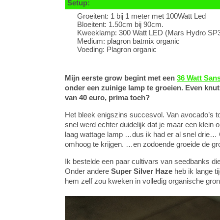
Setup:
Groeitent: 1 bij 1 meter met 100Watt Led
Bloeitent: 1.50cm bij 90cm.
Kweeklamp: 300 Watt LED (Mars Hydro SP
Medium: plagron batmix organic
Voeding: Plagron organic
Mijn eerste grow begint met een
36 Watt Sans
onder een zuinige lamp te groeien. Even knut
van 40 euro, prima toch?
Het bleek enigszins succesvol. Van avocado’s to
snel werd echter duidelijk dat je maar een klein 
laag wattage lamp …dus ik had er al snel drie… 
omhoog te krijgen. …en zodoende groeide de groe
Ik bestelde een paar cultivars van seedbanks di
Onder andere
Super Silver Haze
heb ik lange ti
hem zelf zou kweken in volledig organische gron