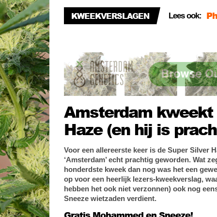
Te
KWEEKVERSLAGEN
Lees ook:
Wá
De
Amsterdam kweekt S
Haze (en hij is prach
Voor een allereerste keer is de Super Silver
‘Amsterdam’ echt prachtig geworden. Wat ze
honderdste kweek dan nog was het een gewel
op voor een heerlijk lezers-kweekverslag, w
hebben het ook niet verzonnen) ook nog een
Sneeze wietzaden verdient.
Gratis Mohammed en Sneeze!