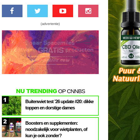
(advertentie)
NU TRENDING
OP CNNBS
1
Buitenwiet test ’26 update #20: dikke
toppen en dorstige dames
2
Boosters en supplementen:
noodzakelijk voor wietplanten, of
kun je ook zonder?