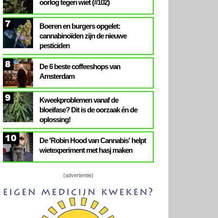
oorlog tegen wiet (#102)
7
Boeren en burgers opgelet:
cannabinoïden zijn de nieuwe
pesticiden
8
De 6 beste coffeeshops van
Amsterdam
9
Kweekproblemen vanaf de
bloeifase? Dit is de oorzaak én de
oplossing!
10
De 'Robin Hood van Cannabis' helpt
wietexperiment met hasj maken
(advertentie)