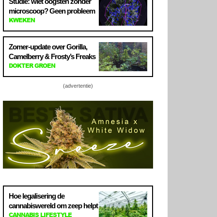
Studie: wiet oogsten zonder
microscoop? Geen probleem
KWEKEN
Zomer-update over Gorilla,
Camelberry & Frosty’s Freaks
DOKTER GROEN
(advertentie)
Hoe legalisering de
cannabiswereld om zeep helpt
CANNABIS LIFESTYLE