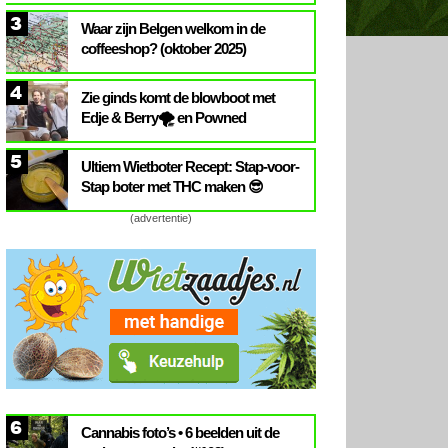
3
Waar zijn Belgen welkom in de
coffeeshop? (oktober 2025)
4
Zie ginds komt de blowboot met
Edje & Berry🌪️ en Powned
5
Ultiem Wietboter Recept: Stap-voor-
Stap boter met THC maken 😎
(advertentie)
6
Cannabis foto’s • 6 beelden uit de