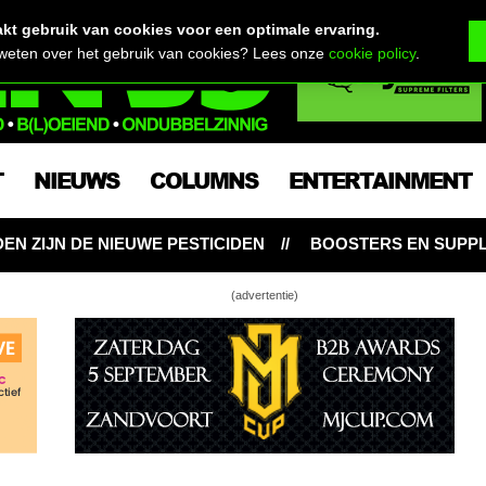
t gebruik van cookies voor een optimale ervaring.
 weten over het gebruik van cookies? Lees onze
cookie policy
.
T
NIEUWS
COLUMNS
ENTERTAINMENT
BOOSTERS EN SUPPLEMENTEN: NOODZAKELIJK VOOR WI
(advertentie)
st@ment kweekt 2,27 gram BIO-WIET per…
tt!?
 ontknoping van Crumbled Cookies
antom OG kweken en RSO-wietolie maken