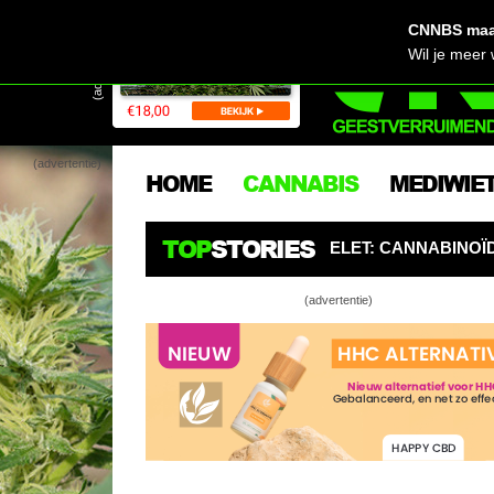
CNNBS maak
(advertentie)
Wil je meer
(advertentie)
HOME
CANNABIS
MEDIWIE
TOP
STORIES
GELET: CANNABINOÏDEN ZIJN DE NIEUWE PESTICIDEN
(advertentie)
Te
Wá
De
Ph