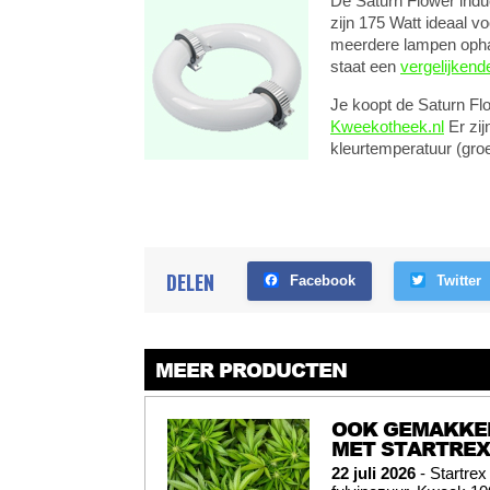
De Saturn Flower induc
zijn 175 Watt ideaal v
meerdere lampen opha
staat een
vergelijkend
Je koopt de Saturn Flo
Kweekotheek.nl
Er zij
kleurtemperatuur (groei
DELEN
Facebook
Twitter
MEER PRODUCTEN
OOK GEMAKKEL
MET STARTREX
22 juli 2026
- Startrex