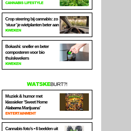
CANNABIS LIFESTYLE
Crop steering bij cannabis: zo
‘stuur’ je wietplanten beter aan
KWEKEN
Bokashi: sneller en beter
composteren voor bio
thuiskwekers
KWEKEN
WATSKE
BURT?!
Muziek & humor met
klassieker ‘Sweet Home
Alabama
Marijuana’
ENTERTAINMENT
Cannabis foto’s • 6 beelden uit