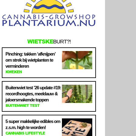
WIETSKE
BURT?!
Pinching: takken ‘afknijpen’
om strek bij wietplanten te
verminderen
KWEKEN
Buitenwiet test ’26 update #19:
recordhoogtes, meeldauw &
jaloersmakende toppen
BUITENWIET TEST
5 super makkelijke edibles om
z.s.m. high te worden!
CANNABIS LIFESTYLE