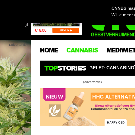
CNNBS maak
(advertentie)
Wil je meer
(advertentie)
HOME
CANNABIS
MEDIWIE
TOP
STORIES
N EN BURGERS OPGELET: CANNABINOÏDEN ZIJN DE NIEUW
(advertentie)
Check je