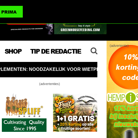
(advertenties)
PRIMA
(advertentie)
SHOP
TIP DE REDACTIE
KELIJK VOOR WIETPLANTEN, OF KUN JE OOK ZONDER?
(advertenties)