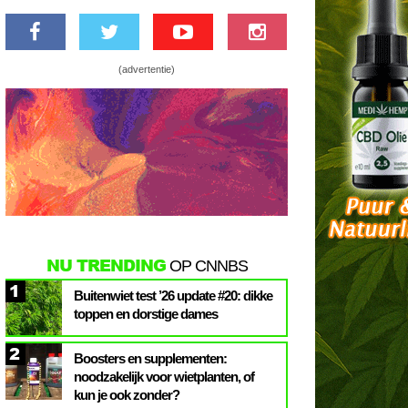
(advertentie)
NU TRENDING
OP CNNBS
1
Buitenwiet test ’26 update #20: dikke
toppen en dorstige dames
2
Boosters en supplementen:
noodzakelijk voor wietplanten, of
kun je ook zonder?