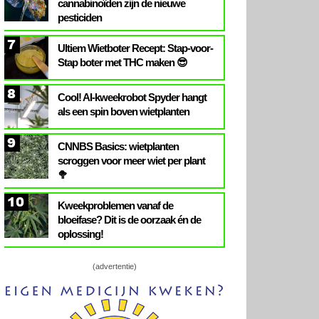
cannabinoïden zijn de nieuwe
pesticiden
7
Ultiem Wietboter Recept: Stap-voor-
Stap boter met THC maken 😎
8
Cool! AI-kweekrobot Spyder hangt
als een spin boven wietplanten
9
CNNBS Basics: wietplanten
scroggen voor meer wiet per plant
🥦
10
Kweekproblemen vanaf de
bloeifase? Dit is de oorzaak én de
oplossing!
(advertentie)