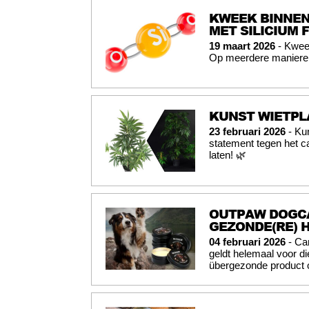
KWEEK BINNEN
MET SILICIUM 
19 maart 2026
- Kweek
Op meerdere manieren 
KUNST WIETPL
23 februari 2026
- Ku
statement tegen het c
laten! 🌿
OUTPAW DOGCA
GEZONDE(RE) 
04 februari 2026
- Ca
geldt helemaal voor d
übergezonde product o