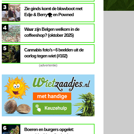
3
Zie ginds komt de blowboot met
Edje & Berry🌪️ en Powned
4
Waar zijn Belgen welkom in de
coffeeshop? (oktober 2025)
5
Cannabis foto’s • 6 beelden uit de
oorlog tegen wiet (#102)
(advertentie)
6
Boeren en burgers opgelet: