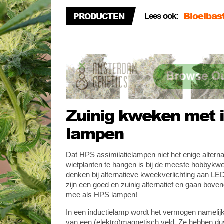
Bloeibas
PRODUCTEN
Lees ook:
Nutri No
Check je
Bloeibas
Zuinig kweken met i
lampen
Dat HPS assimilatielampen niet het enige alterna
wietplanten te hangen is bij de meeste hobbyk
denken bij alternatieve kweekverlichting aan L
zijn een goed en zuinig alternatief en gaan boven
mee als HPS lampen!
In een inductielamp wordt het vermogen namelij
van een (elektro)magnetisch veld. Ze hebben dus