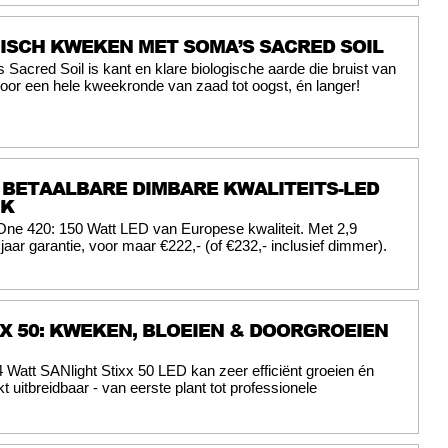
GISCH KWEKEN MET SOMA’S SACRED SOIL
 Sacred Soil is kant en klare biologische aarde die bruist van
 voor een hele kweekronde van zaad tot oogst, én langer!
 BETAALBARE DIMBARE KWALITEITS-LED
JK
One 420: 150 Watt LED van Europese kwaliteit. Met 2,9
 jaar garantie, voor maar €222,- (of €232,- inclusief dimmer).
X 50: KWEKEN, BLOEIEN & DOORGROEIEN
 Watt SANlight Stixx 50 LED kan zeer efficiënt groeien én
t uitbreidbaar - van eerste plant tot professionele