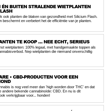
 ÉN BUITEN STRALENDE WIETPLANTEN
FLASH
 ook planten die blaken van gezondheid met Silicium Flash.
beschermt en verbetert het de efficiëntie van je planten.
ANTEN TE KOOP … NEE ECHT, SERIEUS
nst wietplanten: 100% legaal, met handgemaakte toppen als
annabisverbod. Nep wietplanten die niemand onverschillig
RE • CBD-PRODUCTEN VOOR EEN
HOND
nnabis is nog veel meer dan 'high worden door THC' en dat
ie andere bekende cannabinoïde: CBD. En nu is dit
ok verkrijgbaar voor... honden!