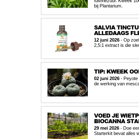
fulvinezuur. Kweek 10
bij Plantarium.
SALVIA TINCTU
ALLEDAAGS FL
12 juni 2026
- Op zoek
2,5:1 extract is die sl
TIP: KWEEK OO
02 juni 2026
- Peyote 
de werking van mesca
VOED JE WIETP
BIOCANNA STA
29 mei 2026
- Doe een
Starterkit bevat alles 