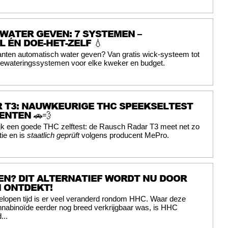
WATER GEVEN: 7 SYSTEMEN –
 ÉN DOE-HET-ZELF 💧
anten automatisch water geven? Van gratis wick-systeem tot
ewateringssystemen voor elke kweker en budget.
 T3: NAUWKEURIGE THC SPEEKSELTEST
NTEN 🚗💨
ijk een goede THC zelftest: de Rausch Radar T3 meet net zo
tie en is
staatlich geprüft
volgens producent MePro.
N? DIT ALTERNATIEF WORDT NU DOOR
 ONTDEKT!
elopen tijd is er veel veranderd rondom HHC. Waar deze
nabinoïde eerder nog breed verkrijgbaar was, is HHC
...