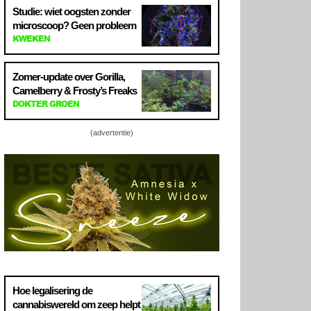
Studie: wiet oogsten zonder
microscoop? Geen probleem
KWEKEN
Zomer-update over Gorilla,
Camelberry & Frosty’s Freaks
DOKTER GROEN
(advertentie)
Hoe legalisering de
cannabiswereld om zeep helpt