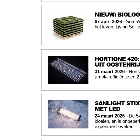
NIEUW: BIOLO
07 april 2026
- Soma's
het leven. Living Soil
HORTIONE 420:
UIT OOSTENRI
31 maart 2026
- Horti
µmol/J efficiëntie en 2
SANLIGHT STIX
MET LED
24 maart 2026
- De 54
bloeien, en is onbeperk
experimentkweker.