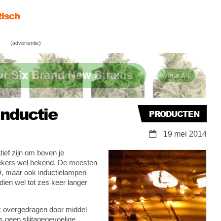
tisch
va voor de hele hydrocyclus
(advertentie)
 pH (en je pH meter)
tisch
nductie
PRODUCTEN
19 mei 2014
tief zijn om boven je
wekers wel bekend. De meesten
ED, maar ook inductielampen
dien wel tot zes keer langer
k overgedragen door middel
 geen slijtagegevoelige