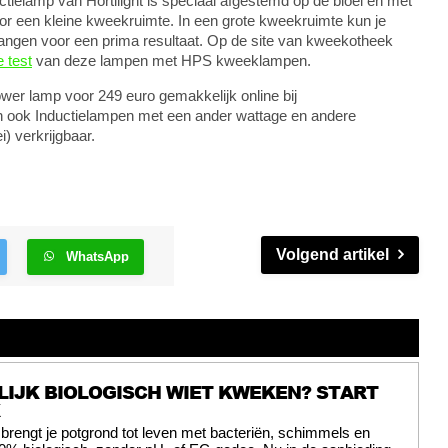
tielamp van Hortilight is speciaal afgestemd op de bloei en met
oor een kleine kweekruimte. In een grote kweekruimte kun je
ngen voor een prima resultaat. Op de site van kweekotheek
e test
van deze lampen met HPS kweeklampen.
wer lamp voor 249 euro gemakkelijk online bij
n ook Inductielampen met een ander wattage en andere
) verkrijgbaar.
Volgend artikel
WhatsApp
IJK BIOLOGISCH WIET KWEKEN? START
 brengt je potgrond tot leven met bacteriën, schimmels en