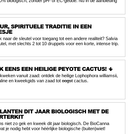
0% biologisch, zonder pH- of EC-gedoe. Nu in de aanbieding
UR, SPIRITUELE TRADITIE IN EEN
ESJE
 naar de sleutel voor toegang tot een andere realiteit? Salvia
eutel, met slechts 2 tot 10 druppels voor een korte, intense trip.
K EENS EEN HEILIGE PEYOTE CACTUS! 🌵
kweken vanuit zaad: ontdek de heilige Lophophora williamsii,
line en kweekgids van zaad tot
oogst
cactus.
LANTEN DIT JAAR BIOLOGISCH MET DE
RTERKIT
s niet zo gek en kweek dit jaar biologisch. De BioCanna
wat je nodig hebt voor héérlijke biologische (buiten)wiet!