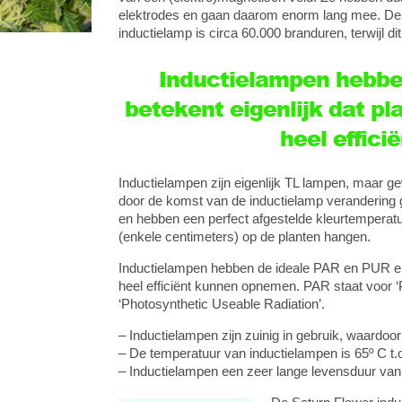
elektrodes en gaan daarom enorm lang mee. De l
inductielamp is circa 60.000 branduren, terwijl d
Inductielampen hebbe
betekent eigenlijk dat pl
heel effic
Inductielampen zijn eigenlijk TL lampen, maar ge
door de komst van de inductielamp verandering g
en hebben een perfect afgestelde kleurtemperatu
(enkele centimeters) op de planten hangen.
Inductielampen hebben de ideale PAR en PUR en d
heel efficiënt kunnen opnemen. PAR staat voor ‘
‘Photosynthetic Useable Radiation’.
– Inductielampen zijn zuinig in gebruik, waardoo
– De temperatuur van inductielampen is 65º C t.
– Inductielampen een zeer lange levensduur van