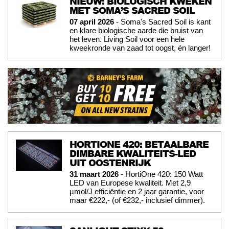
NIEUW: BIOLOGISCH KWEKEN
MET SOMA’S SACRED SOIL
07 april 2026
- Soma's Sacred Soil is kant
en klare biologische aarde die bruist van
het leven. Living Soil voor een hele
kweekronde van zaad tot oogst, én langer!
HORTIONE 420: BETAALBARE
DIMBARE KWALITEITS-LED
UIT OOSTENRIJK
31 maart 2026
- HortiOne 420: 150 Watt
LED van Europese kwaliteit. Met 2,9
µmol/J efficiëntie en 2 jaar garantie, voor
maar €222,- (of €232,- inclusief dimmer).