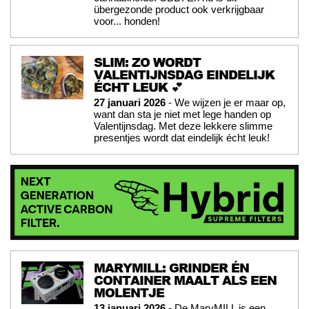
übergezonde product ook verkrijgbaar
voor... honden!
SLIM: ZO WORDT
VALENTIJNSDAG EINDELIJK
ÉCHT LEUK 💕
27 januari 2026
- We wijzen je er maar op,
want dan sta je niet met lege handen op
Valentijnsdag. Met deze lekkere slimme
presentjes wordt dat eindelijk écht leuk!
MARYMILL: GRINDER ÉN
CONTAINER MAALT ALS EEN
MOLENTJE
13 januari 2026
- De MaryMILL is een