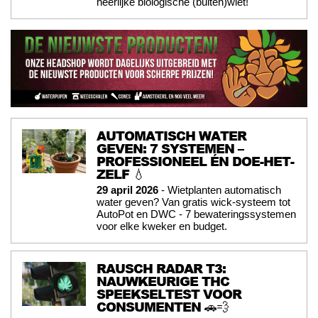
héérlijke biologische (buiten)wiet!
AUTOMATISCH WATER
GEVEN: 7 SYSTEMEN –
PROFESSIONEEL ÉN DOE-HET-
ZELF 💧
29 april 2026
- Wietplanten automatisch
water geven? Van gratis wick-systeem tot
AutoPot en DWC - 7 bewateringssystemen
voor elke kweker en budget.
RAUSCH RADAR T3:
NAUWKEURIGE THC
SPEEKSELTEST VOOR
CONSUMENTEN 🚗💨