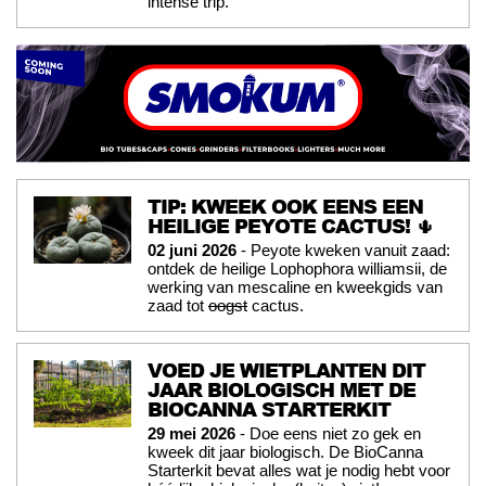
intense trip.
TIP: KWEEK OOK EENS EEN
HEILIGE PEYOTE CACTUS! 🌵
02 juni 2026
- Peyote kweken vanuit zaad:
ontdek de heilige Lophophora williamsii, de
werking van mescaline en kweekgids van
zaad tot
oogst
cactus.
VOED JE WIETPLANTEN DIT
JAAR BIOLOGISCH MET DE
BIOCANNA STARTERKIT
29 mei 2026
- Doe eens niet zo gek en
kweek dit jaar biologisch. De BioCanna
Starterkit bevat alles wat je nodig hebt voor