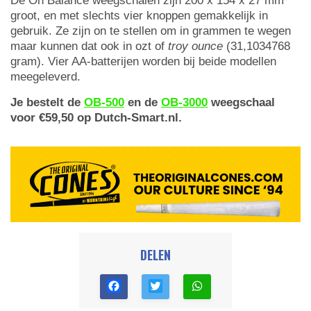
De On Balance weegschalen zijn 200 x 154 x 27 mm
groot, en met slechts vier knoppen gemakkelijk in
gebruik. Ze zijn on te stellen om in grammen te wegen
maar kunnen dat ook in ozt of
troy ounce
(31,1034768
gram). Vier AA-batterijen worden bij beide modellen
meegeleverd.
Je bestelt de
OB-500
en de
OB-3000
weegschaal
voor €59,50 op Dutch-Smart.nl.
DELEN