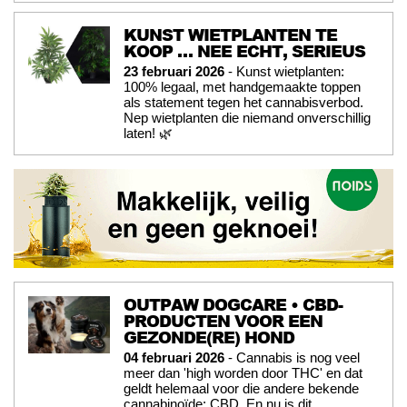
KUNST WIETPLANTEN TE
KOOP … NEE ECHT, SERIEUS
23 februari 2026
- Kunst wietplanten:
100% legaal, met handgemaakte toppen
als statement tegen het cannabisverbod.
Nep wietplanten die niemand onverschillig
laten! 🌿
OUTPAW DOGCARE • CBD-
PRODUCTEN VOOR EEN
GEZONDE(RE) HOND
04 februari 2026
- Cannabis is nog veel
meer dan 'high worden door THC' en dat
geldt helemaal voor die andere bekende
cannabinoïde: CBD. En nu is dit