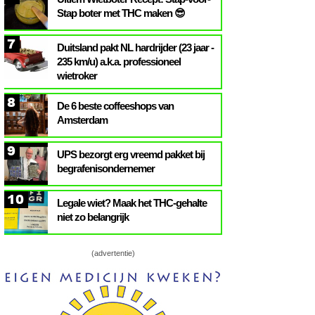
Stap boter met THC maken 😎
7
Duitsland pakt NL hardrijder (23 jaar -
235 km/u) a.k.a. professioneel
wietroker
8
De 6 beste coffeeshops van
Amsterdam
9
UPS bezorgt erg vreemd pakket bij
begrafenisondernemer
10
Legale wiet? Maak het THC-gehalte
niet zo belangrijk
(advertentie)