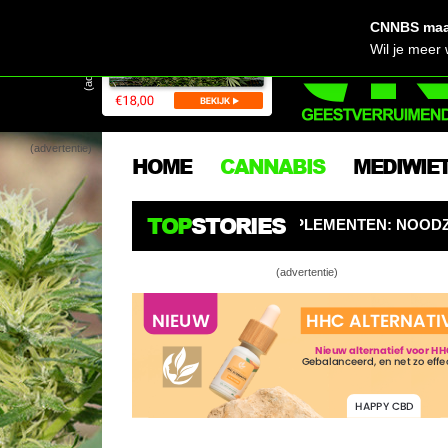
CNNBS maak
(advertentie)
Wil je meer
(advertentie)
HOME
CANNABIS
MEDIWIE
TOP
STORIES
OSTERS EN SUPPLEMENTEN: NOODZAKELIJK VOOR WIETPL
(advertentie)
HHC verd
consumen
Automati
én doe-he