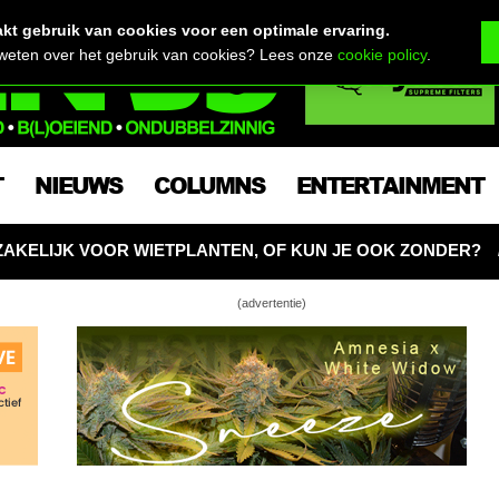
t gebruik van cookies voor een optimale ervaring.
 weten over het gebruik van cookies? Lees onze
cookie policy
.
T
NIEUWS
COLUMNS
ENTERTAINMENT
ANTEN, OF KUN JE OOK ZONDER?
CNNBS BASICS: W
(advertentie)
wenen? Dit alternatief wordt nu door
ten ontdekt!
sch water geven: 7 systemen – professioneel
t-zelf 💧