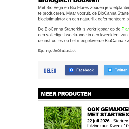
Met Bio Vega en Bio Flores zouden je wietplante
te produceren. Maar vooruit, de BioCanna Starte
bloeistimulator en een natuurlijk gefermenteerd 
De BioCanna Starterkit is verkrijgbaar op de
Pla
een volledige kweekronde in een kweektent van e
de instructies op het meegeleverde BioCanna kw
[Openingsfoto: Shutterstock]
DELEN
Facebook
Twitter
MEER PRODUCTEN
OOK GEMAKKEL
MET STARTREX
22 juli 2026
- Startrex
fulvinezuur. Kweek 10