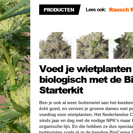
Rausch R
PRODUCTEN
Lees ook:
consumen
HHC verd
consumen
Automati
én doe-he
Voed je wietplanten 
biologisch met de 
Starterkit
Ben je ook al weer buitenwiet aan het kweken
écht goed, en verwen je groene dames met pr
voeding voor wietplanten. Het Nederlandse C
sinds jaar en dag met de nodige NPK’s maar 
organische lijn. En die hebben ze dus specia
hobbyisten zoals jij in de handige BioCanna S