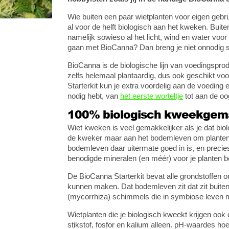
Wie buiten een paar wietplanten voor eigen gebruik
al voor de helft biologisch aan het kweken. Buit
namelijk sowieso al het licht, wind en water voo
gaan met BioCanna? Dan breng je niet onnodig sti
BioCanna is de biologische lijn van voedingspro
zelfs helemaal plantaardig, dus ook geschikt vo
Starterkit kun je extra voordelig aan de voeding
nodig hebt, van
het eerste worteltje
tot aan de oo
100% biologisch kweekgem
Wiet kweken is veel gemakkelijker als je dat biol
de kweker maar aan het bodemleven om planten v
bodemleven daar uitermate goed in is, en precie
benodigde mineralen (en méér) voor je planten b
De BioCanna Starterkit bevat alle grondstoffen 
kunnen maken. Dat bodemleven zit dat zit buiten a
(mycorrhiza) schimmels die in symbiose leven m
Wietplanten die je biologisch kweekt krijgen ook
stikstof, fosfor en kalium alleen. pH-waardes ho