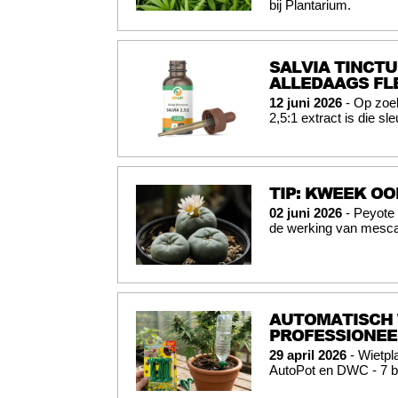
bij Plantarium.
SALVIA TINCTU
ALLEDAAGS FL
12 juni 2026
- Op zoek
2,5:1 extract is die sl
TIP: KWEEK OO
02 juni 2026
- Peyote 
de werking van mesca
AUTOMATISCH 
PROFESSIONEEL
29 april 2026
- Wietpl
AutoPot en DWC - 7 b