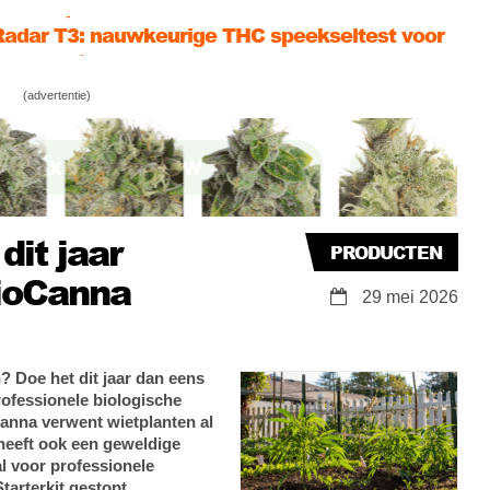
adar T3: nauwkeurige THC speekseltest voor
ten 🚗💨
wenen? Dit alternatief wordt nu door
(advertentie)
ten ontdekt!
sch water geven: 7 systemen – professioneel
t-zelf 💧
dit jaar
PRODUCTEN
BioCanna
29 mei 2026
? Doe het dit jaar dan eens
ofessionele biologische
anna verwent wietplanten al
heeft ook een geweldige
al voor professionele
tarterkit gestopt.