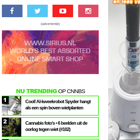
(advertentie)
NU TRENDING
OP CNNBS
1
Cool! AI-kweekrobot Spyder hangt
als een spin boven wietplanten
2
Cannabis foto’s • 6 beelden uit de
oorlog tegen wiet (#102)