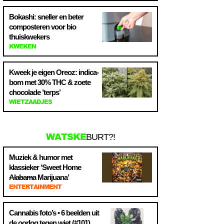
Bokashi: sneller en beter
composteren voor bio
thuiskwekers
KWEKEN
Kweek je eigen Oreoz: indica-
bom met 30% THC & zoete
chocolade ’terps’
WIETZAADJES
WATSKE
BURT?!
Muziek & humor met
klassieker ‘Sweet Home
Alabama
Marijuana’
ENTERTAINMENT
Cannabis foto’s • 6 beelden uit
de oorlog tegen wiet (#101)