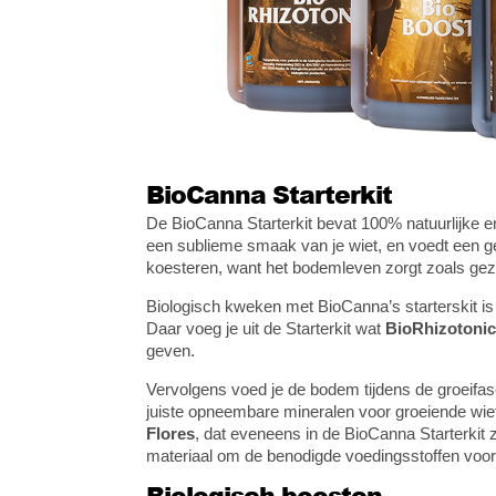
BioCanna Starterkit
De BioCanna Starterkit bevat 100% natuurlijke en 
een sublieme smaak van je wiet, en voedt een 
koesteren, want het bodemleven zorgt zoals gez
Biologisch kweken met BioCanna’s starterskit is 
Daar voeg je uit de Starterkit wat
BioRhizotonic
geven.
Vervolgens voed je de bodem tijdens de groeifa
juiste opneembare mineralen voor groeiende wiet
Flores
, dat eveneens in de BioCanna Starterkit z
materiaal om de benodigde voedingsstoffen voor b
Biologisch boosten