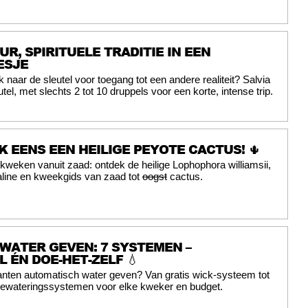
UR, SPIRITUELE TRADITIE IN EEN
ESJE
 naar de sleutel voor toegang tot een andere realiteit? Salvia
eutel, met slechts 2 tot 10 druppels voor een korte, intense trip.
K EENS EEN HEILIGE PEYOTE CACTUS! 🌵
kweken vanuit zaad: ontdek de heilige Lophophora williamsii,
line en kweekgids van zaad tot
oogst
cactus.
WATER GEVEN: 7 SYSTEMEN –
 ÉN DOE-HET-ZELF 💧
anten automatisch water geven? Van gratis wick-systeem tot
ewateringssystemen voor elke kweker en budget.