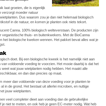
 laat groeien, die is eigenlijk
en verzorgt moeder natuur
r wietplanten. Dus waarom zou je dan niet helemaal biologisch
kstof in de natuur, en komen je planten ook niets tekort.
ducent Canna. 100% biologisch welteverstaan. De producten zijn
or veganistische thuis- en buitenkwekers. Met de BioCanna
 en het biologische kweken wennen. Het pakket bevat alles wat je
gst.
ak
ogisch doet. Bij een biologische kweek is het namelijk niet aan
an voldoende voeding te voorzien. Het mooie daarbij is dat het
s weet wat jouw wietplanten nodig hebben. Het maakt alle
eschikbaar, en dan dan precies op maat.
om meer dan voldoende van deze voeding voor je planten te
l in de grond. Het bestaat uit allerlei microben, en nuttige
et jouw wietplanten.
 een veel completer dieet aan voeding dan de gebruikelijke
ef je niet te meten, en ook heb je geen EC-meter nodig. Wat heb