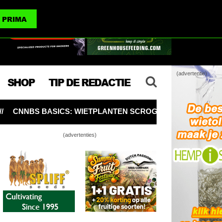
(advertenties)
PRIMA
(advertentie)
SHOP
TIP DE REDACTIE
IETPLANTEN SCROGGEN VOOR MEER WIET PER PLANT 🥦
(advertenties)