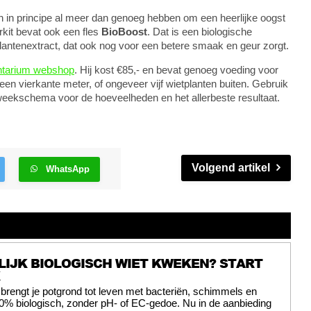
n in principe al meer dan genoeg hebben om een heerlijke oogst
rkit bevat ook een fles
BioBoost
. Dat is een biologische
plantenextract, dat ook nog voor een betere smaak en geur zorgt.
ntarium webshop
. Hij kost €85,- en bevat genoeg voeding voor
en vierkante meter, of ongeveer vijf wietplanten buiten. Gebruik
eekschema voor de hoeveelheden en het allerbeste resultaat.
Volgend artikel
WhatsApp
IJK BIOLOGISCH WIET KWEKEN? START
 brengt je potgrond tot leven met bacteriën, schimmels en
0% biologisch, zonder pH- of EC-gedoe. Nu in de aanbieding