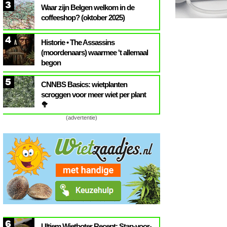
3
Waar zijn Belgen welkom in de
coffeeshop? (oktober 2025)
4
Historie • The Assassins
(moordenaars) waarmee 't allemaal
begon
5
CNNBS Basics: wietplanten
scroggen voor meer wiet per plant
🥦
(advertentie)
6
Ultiem Wietboter Recept: Stap-voor-