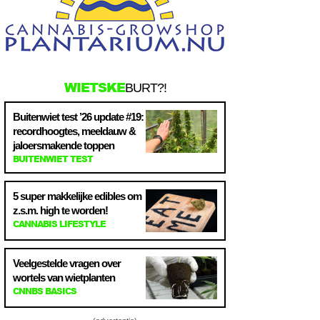
WIETSKE
BURT?!
Buitenwiet test ’26 update #19:
recordhoogtes, meeldauw &
jaloersmakende toppen
BUITENWIET TEST
5 super makkelijke edibles om
z.s.m. high te worden!
CANNABIS LIFESTYLE
Veelgestelde vragen over
wortels van wietplanten
CNNBS BASICS