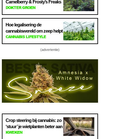
Camelberry & Frosty’s Freaks
DOKTER GROEN
Hoe legalisering de
cannabiswereld om zeep helpt
CANNABIS LIFESTYLE
(advertentie)
Crop steering bij cannabis: zo
‘stuur’ je wietplanten beter aan
KWEKEN